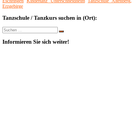
Eschringen
Kindertanz Unterschneidheim
Tanzschule Altenberg,
Erzgebirge
Tanzschule / Tanzkurs suchen in (Ort):
Suche
Suchen
nach:
Informieren Sie sich weiter!