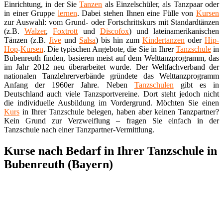
Einrichtung, in der Sie
Tanzen
als Einzelschüler, als Tanzpaar oder
in einer Gruppe
lernen
. Dabei stehen Ihnen eine Fülle von
Kursen
zur Auswahl: vom Grund- oder Fortschrittskurs mit Standardtänzen
(z.B.
Walzer
,
Foxtrott
und
Discofox
) und lateinamerikanischen
Tänzen (z.B.
Jive
und
Salsa
) bis hin zum
Kindertanzen
oder
Hip-
Hop
-
Kursen
. Die typischen Angebote, die Sie in Ihrer
Tanzschule
in
Bubenreuth finden, basieren meist auf dem Welttanzprogramm, das
im Jahr 2012 neu überarbeitet wurde. Der Weltfachverband der
nationalen Tanzlehrerverbände gründete das Welttanzprogramm
Anfang der 1960er Jahre. Neben
Tanzschulen
gibt es in
Deutschland auch viele Tanzsportvereine. Dort steht jedoch nicht
die individuelle Ausbildung im Vordergrund. Möchten Sie einen
Kurs
in Ihrer Tanzschule belegen, haben aber keinen Tanzpartner?
Kein Grund zur Verzweiflung – fragen Sie einfach in der
Tanzschule nach einer Tanzpartner-Vermittlung.
Kurse nach Bedarf in Ihrer Tanzschule in
Bubenreuth (Bayern)