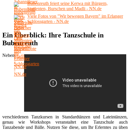
Bubenreuth feiert seine Kerwa mit Bürgern,
Studenten, Burschen und Madli - NN.de
Viele Fotos von "Wir bewegen Bayern" im Erlanger
Schlossgarten - NN.de
Ein Überblick: Ihre Tanzschule in
Bubenreuth
Neben
verschiedenen Tanzkursen in Standardtänzen und Lateintänzen,
genau wie Workshops veranstaltet eine Tanzschule auch
Tanzabende und Bälle. Nutzen Sie diese, um Ihr Erlerntes zu üben