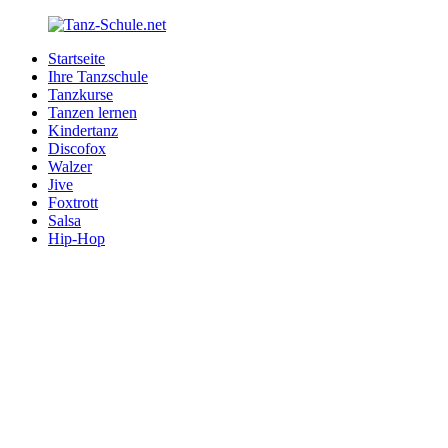
Zurück
zum
Startseite
Inhalt
Tanz-
Ihre
Ihre Tanzschule
Schule.net
Tanzschule
Tanzkurse
im
Tanzen lernen
Internet
Kindertanz
Discofox
Walzer
Jive
Foxtrott
Salsa
Hip-Hop