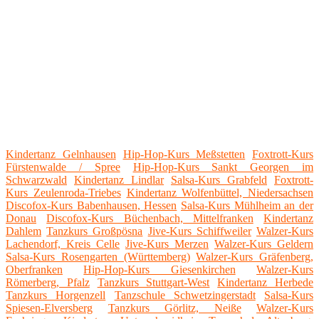
Kindertanz Gelnhausen
Hip-Hop-Kurs Meßstetten
Foxtrott-Kurs
Fürstenwalde / Spree
Hip-Hop-Kurs Sankt Georgen im
Schwarzwald
Kindertanz Lindlar
Salsa-Kurs Grabfeld
Foxtrott-
Kurs Zeulenroda-Triebes
Kindertanz Wolfenbüttel, Niedersachsen
Discofox-Kurs Babenhausen, Hessen
Salsa-Kurs Mühlheim an der
Donau
Discofox-Kurs Büchenbach, Mittelfranken
Kindertanz
Dahlem
Tanzkurs Großpösna
Jive-Kurs Schiffweiler
Walzer-Kurs
Lachendorf, Kreis Celle
Jive-Kurs Merzen
Walzer-Kurs Geldern
Salsa-Kurs Rosengarten (Württemberg)
Walzer-Kurs Gräfenberg,
Oberfranken
Hip-Hop-Kurs Giesenkirchen
Walzer-Kurs
Römerberg, Pfalz
Tanzkurs Stuttgart-West
Kindertanz Herbede
Tanzkurs Horgenzell
Tanzschule Schwetzingerstadt
Salsa-Kurs
Spiesen-Elversberg
Tanzkurs Görlitz, Neiße
Walzer-Kurs