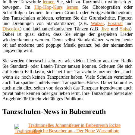
In Ihrer Tanzschule
lernen
Sie, sich zu Tanzmusik rhythmisch zu
bewegen. Im
Hip-Hop
-
Kurs
lernen
Sie Choreografien oder
Schrittfolgen kennen. In einem Grund- oder Fortgeschrittenenkurs,
den Tanzschulen anbieten, erlernen Sie die Grundschritte, Figuren
und Drehungen von Standardtänzen (z.B.
Walzer
,
Foxtrott
und
Discofox
) und lateinamerikanischen Tänzen (z.B.
Jive
und
Salsa
).
Dabei ist quasi sicher, dass Sie einige der gespielten Lieder
wiedererkennen werden. Denn selbst Standardtänze werden heute
oft auf moderne und poppige Musik getanzt, bei der niemandem
langweilig wird.
Sie werden überrascht sein, zu wie vielen Liedern aus dem Radio
Sie Standard- oder Latein-Tänze tanzen können. Scheuen Sie sich
auf keinen Fall davor, sich bei Ihrer Tanzschule anzumelden, auch
wenn sie noch keinen Tanzpartner haben. Viele Schulen vermitteln
auch Tanzpartner mittels einer Tanzpartner-Börse. Dabei kommt es
auch nicht allzu selten vor, dass sich das Tanzpaar irgendwann auch
privat näher kennen oder gar lieben lernt. Ihre Tanzschule bietet also
Angebote für für ein vielfältiges Publikum.
Tanzschulen-News in Bubenreuth
Traditionelles Johannifeuer in Bubenreuth lockte
zahlreiche Besucher an - Der Neue Wiesentbote