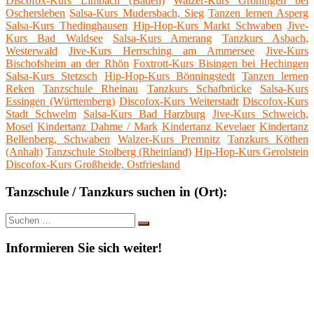
Discofox-Kurs Limbach (Baden)
Walzer-Kurs Gröningen bei
Oschersleben
Salsa-Kurs Mudersbach, Sieg
Tanzen lernen Asperg
Salsa-Kurs Thedinghausen
Hip-Hop-Kurs Markt Schwaben
Jive-
Kurs Bad Waldsee
Salsa-Kurs Amerang
Tanzkurs Asbach,
Westerwald
Jive-Kurs Herrsching am Ammersee
Jive-Kurs
Bischofsheim an der Rhön
Foxtrott-Kurs Bisingen bei Hechingen
Salsa-Kurs Stetzsch
Hip-Hop-Kurs Bönningstedt
Tanzen lernen
Reken
Tanzschule Rheinau
Tanzkurs Schafbrücke
Salsa-Kurs
Essingen (Württemberg)
Discofox-Kurs Weiterstadt
Discofox-Kurs
Stadt Schwelm
Salsa-Kurs Bad Harzburg
Jive-Kurs Schweich,
Mosel
Kindertanz Dahme / Mark
Kindertanz Kevelaer
Kindertanz
Bellenberg, Schwaben
Walzer-Kurs Premnitz
Tanzkurs Köthen
(Anhalt)
Tanzschule Stolberg (Rheinland)
Hip-Hop-Kurs Gerolstein
Discofox-Kurs Großheide, Ostfriesland
Tanzschule / Tanzkurs suchen in (Ort):
Suche
Suchen
nach:
Informieren Sie sich weiter!