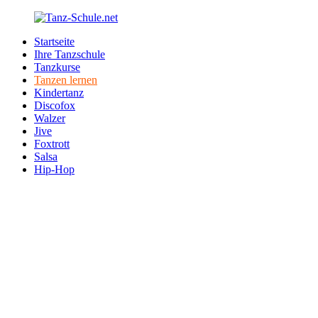
Zurück
zum
Startseite
Inhalt
Tanz-
Ihre
Ihre Tanzschule
Schule.net
Tanzschule
Tanzkurse
im
Tanzen lernen
Internet
Kindertanz
Discofox
Walzer
Jive
Foxtrott
Salsa
Hip-Hop