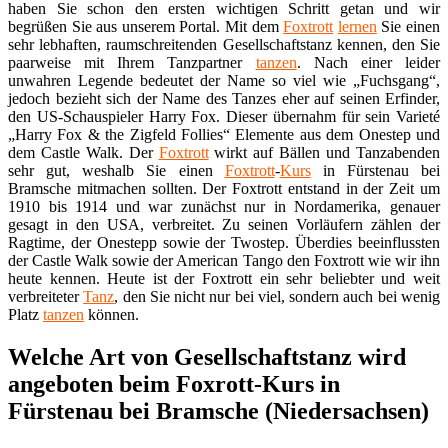
haben Sie schon den ersten wichtigen Schritt getan und wir
begrüßen Sie aus unserem Portal. Mit dem
Foxtrott
lernen
Sie einen
sehr lebhaften, raumschreitenden Gesellschaftstanz kennen, den Sie
paarweise mit Ihrem Tanzpartner
tanzen
. Nach einer leider
unwahren Legende bedeutet der Name so viel wie „Fuchsgang“,
jedoch bezieht sich der Name des Tanzes eher auf seinen Erfinder,
den US-Schauspieler Harry Fox. Dieser übernahm für sein Varieté
„Harry Fox & the Zigfeld Follies“ Elemente aus dem Onestep und
dem Castle Walk. Der
Foxtrott
wirkt auf Bällen und Tanzabenden
sehr gut, weshalb Sie einen
Foxtrott
-
Kurs
in Fürstenau bei
Bramsche mitmachen sollten. Der Foxtrott entstand in der Zeit um
1910 bis 1914 und war zunächst nur in Nordamerika, genauer
gesagt in den USA, verbreitet. Zu seinen Vorläufern zählen der
Ragtime, der Onestepp sowie der Twostep. Überdies beeinflussten
der Castle Walk sowie der American Tango den Foxtrott wie wir ihn
heute kennen. Heute ist der Foxtrott ein sehr beliebter und weit
verbreiteter
Tanz
, den Sie nicht nur bei viel, sondern auch bei wenig
Platz
tanzen
können.
Welche Art von Gesellschaftstanz wird
angeboten beim Foxrott-Kurs in
Fürstenau bei Bramsche (Niedersachsen)