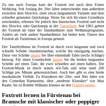
Zu uns nach Europa kam der Foxtrott erst nach dem Ersten
Weltkrieg. Seit Anfang der 20er Jahre unterscheidet man außerdem
zwischen dem Slowfox, einer etwas langsameren Variante und dem
schneller getanzten Quickstepp. Wenn Sie sich für einen Grundkurs
entscheiden, erlernen Sie jedoch den klassischen Foxtrott und nicht
den Slowfox oder Quickstepp in der
Tanzschule
. Seit 1963 gehört
der Foxtrott als einer der Standardtänze zum Welttanzprogramm.
Anders als viele andere Standardtänze hat bisher kein Tänzer den
Foxtrott als Turniertanz in Europa getanzt.
Der Tanzrhythmus im Foxtrott ist durch zwei langsame und zwei
schnelle Schritte charakterisierbar, welche ihn einzigartig machen.
Diese vier Schritte
tanzen
Sie über eineinhalb Takte (sechs Schläge)
hinweg: Für einen Grundschritt
tanzen
Sie die beiden langsamen
Schritte auf einen Takt, die zwei schnellen auf einen halben. Die
Foxtrott-Musik ist durch seinen 4/4-Takt und seine rund 200
Schläge pro Minute gekennzeichnet. Auch hier gibt es eine breite
musikalische Vielfalt. Zu Klassikern der 20er- und 30er Jahre wie
den Comedian Harmonists, über „moderne Klassiker“ wie Max
Raabe, bis zu Robbie Williams können sie den
Foxtrott tanzen
.
Foxtrott lernen in Fürstenau bei
Bramsche mit klassischer oder poppiger