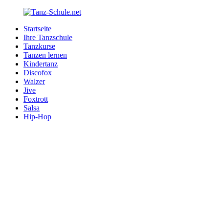
Zurück
zum
Startseite
Inhalt
Tanz-
Ihre
Ihre Tanzschule
Schule.net
Tanzschule
Tanzkurse
im
Tanzen lernen
Internet
Kindertanz
Discofox
Walzer
Jive
Foxtrott
Salsa
Hip-Hop