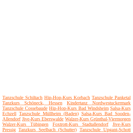
Tanzschule Schiltach
Hip-Hop-Kurs Korbach
Tanzschule Panketal
Tanzkurs Schöneck, Hessen
Kindertanz Nordwestuckermark
Tanzschule Cossebaude
Hip-Hop-Kurs Bad Windsheim
Salsa-Kurs
Echzell
Tanzschule Müllheim (Baden)
Salsa-Kurs Bad Sooden-
Allendorf
Jive-Kurs Eberswalde
Walzer-Kurs Grünthal-Viermorgen
Walzer-Kurs Tübingen
Foxtrott-Kurs Stadtallendorf
Jive-Kurs
Pressig
Tanzkurs Seelbach (Schutter)
Tanzschule Upgant-Schott