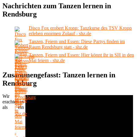
Nachrichten zum Tanzen lernen in
Rendsburg
Disco Fox erobert Kropp: Tanzkurse des TSV Kropp
erleben enormen Zulauf - shz.de
Tanzen, Feiern und Essen: Diese Partys finden im
Raum Rendsburg statt - shz.de
Tanzen, Feiern und Essen: Hier könnt ihr in SH in den
Mai feiern - shz.de
Zusammengefasst: Tanzen lernen in
Rendsburg
Wir
erachten es
als ein