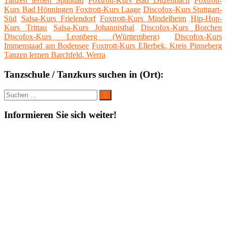
Tanzen lernen Spandau
Foxtrott-Kurs Bad Ditzenbach
Foxtrott-
Kurs Bad Hönningen
Foxtrott-Kurs Laage
Discofox-Kurs Stuttgart-
Süd
Salsa-Kurs Frielendorf
Foxtrott-Kurs Mindelheim
Hip-Hop-
Kurs Trittau
Salsa-Kurs Johannisthal
Discofox-Kurs Borchen
Discofox-Kurs Leonberg (Württemberg)
Discofox-Kurs
Immenstaad am Bodensee
Foxtrott-Kurs Ellerbek, Kreis Pinneberg
Tanzen lernen Barchfeld, Werra
Tanzschule / Tanzkurs suchen in (Ort):
Suche
Suchen
nach:
Informieren Sie sich weiter!