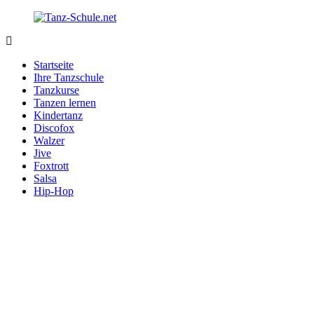
Zurück
zum
Inhalt
Tanz-
Ihre
Schule.net
Tanzschule
Startseite
im
Ihre Tanzschule
Internet
Tanzkurse
Tanzen lernen
Kindertanz
Discofox
Walzer
Jive
Foxtrott
Salsa
Hip-Hop