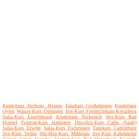
Kindertanz Herborn, Hessen
Tanzkurs Großaitingen
Kindertanz
Oyten
Walzer-Kurs Östringen
Jive-Kurs Friedrichshain-Kreuzberg
Salsa-Kurs Engelsbrand
Kindertanz Nickenich
Jive-Kurs Bad
Honnef
Foxtrott-Kurs Hattingen
Discofox-Kurs Calbe (Saale)
Salsa-Kurs Erwitte
Salsa-Kurs Eschringen
Tanzkurs Cadolzburg
Jive-Kurs Trebur
Hip-Hop-Kurs Mildenau
Jive-Kurs Kabelsketal