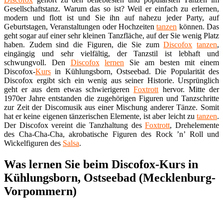
Gesellschaftstanz. Warum das so ist? Weil er einfach zu erlernen,
modern und flott ist und Sie ihn auf nahezu jeder Party, auf
Geburtstagen, Veranstaltungen oder Hochzeiten
tanzen
können. Das
geht sogar auf einer sehr kleinen Tanzfläche, auf der Sie wenig Platz
haben. Zudem sind die Figuren, die Sie zum
Discofox
tanzen
,
eingängig und sehr vielfältig, der Tanzstil ist lebhaft und
schwungvoll. Den
Discofox
lernen
Sie am besten mit einem
Discofox-
Kurs
in Kühlungsborn, Ostseebad. Die Popularität des
Discofox ergibt sich ein wenig aus seiner Historie. Ursprünglich
geht er aus dem etwas schwierigeren
Foxtrott
hervor. Mitte der
1970er Jahre entstanden die zugehörigen Figuren und Tanzschritte
zur Zeit der Discomusik aus einer Mischung anderer Tänze. Somit
hat er keine eigenen tänzerischen Elemente, ist aber leicht zu
tanzen
.
Der Discofox vereint die Tanzhaltung des
Foxtrott
, Drehelemente
des Cha-Cha-Cha, akrobatische Figuren des Rock ’n’ Roll und
Wickelfiguren des
Salsa
.
Was lernen Sie beim Discofox-Kurs in
Kühlungsborn, Ostseebad (Mecklenburg-
Vorpommern)