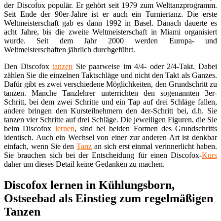
der Discofox populär. Er gehört seit 1979 zum Welttanzprogramm.
Seit Ende der 90er-Jahre ist er auch ein Turniertanz. Die erste
Weltmeisterschaft gab es dann 1992 in Basel. Danach dauerte es
acht Jahre, bis die zweite Weltmeisterschaft in Miami organisiert
wurde. Seit dem Jahr 2000 werden Europa- und
Weltmeisterschaften jährlich durchgeführt.
Den Discofox
tanzen
Sie paarweise im 4/4- oder 2/4-Takt. Dabei
zählen Sie die einzelnen Taktschläge und nicht den Takt als Ganzes.
Dafür gibt es zwei verschiedene Möglichkeiten, den Grundschritt zu
tanzen. Manche Tanzlehrer unterrichten den sogenannten 3er-
Schritt, bei dem zwei Schritte und ein Tap auf drei Schläge fallen,
andere bringen den Kursteilnehmern den 4er-Schritt bei, d.h. Sie
tanzen vier Schritte auf drei Schläge. Die jeweiligen Figuren, die Sie
beim Discofox
lernen
, sind bei beiden Formen des Grundschritts
identisch. Auch ein Wechsel von einer zur anderen Art ist denkbar
einfach, wenn Sie den
Tanz
an sich erst einmal verinnerlicht haben.
Sie brauchen sich bei der Entscheidung für einen Discofox-
Kurs
daher um dieses Detail keine Gedanken zu machen.
Discofox lernen in Kühlungsborn,
Ostseebad als Einstieg zum regelmäßigen
Tanzen