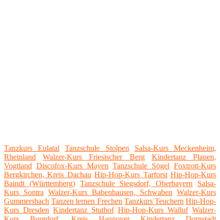
Tanzkurs Eulatal
Tanzschule Stolpen
Salsa-Kurs Meckenheim,
Rheinland
Walzer-Kurs Friesischer Berg
Kindertanz Plauen,
Vogtland
Discofox-Kurs Mayen
Tanzschule Sögel
Foxtrott-Kurs
Bergkirchen, Kreis Dachau
Hip-Hop-Kurs Tarforst
Hip-Hop-Kurs
Baindt (Württemberg)
Tanzschule Siegsdorf, Oberbayern
Salsa-
Kurs Sontra
Walzer-Kurs Babenhausen, Schwaben
Walzer-Kurs
Gummersbach
Tanzen lernen Frechen
Tanzkurs Teuchern
Hip-Hop-
Kurs Dresden
Kindertanz Stuthof
Hip-Hop-Kurs Walluf
Walzer-
Kurs Burgdorf, Kreis Hannover
Kindertanz Dornstadt