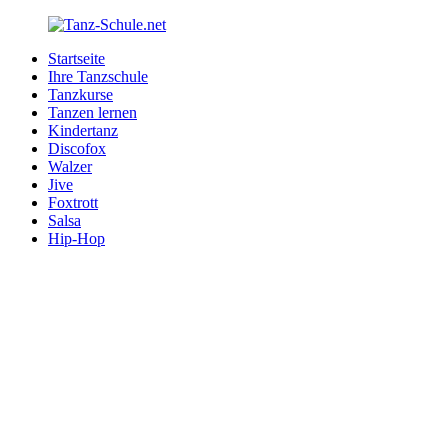
Zurück
zum
Startseite
Inhalt
Tanz-
Ihre
Ihre Tanzschule
Schule.net
Tanzschule
Tanzkurse
im
Tanzen lernen
Internet
Kindertanz
Discofox
Walzer
Jive
Foxtrott
Salsa
Hip-Hop