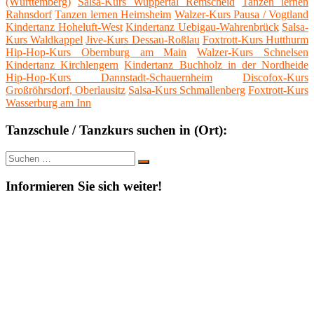
(Württemberg)
Salsa-Kurs Wuppertal Remscheid
Tanzen lernen
Rahnsdorf
Tanzen lernen Heimsheim
Walzer-Kurs Pausa / Vogtland
Kindertanz Hoheluft-West
Kindertanz Uebigau-Wahrenbrück
Salsa-
Kurs Waldkappel
Jive-Kurs Dessau-Roßlau
Foxtrott-Kurs Hutthurm
Hip-Hop-Kurs Obernburg am Main
Walzer-Kurs Schnelsen
Kindertanz Kirchlengern
Kindertanz Buchholz in der Nordheide
Hip-Hop-Kurs Dannstadt-Schauernheim
Discofox-Kurs
Großröhrsdorf, Oberlausitz
Salsa-Kurs Schmallenberg
Foxtrott-Kurs
Wasserburg am Inn
Tanzschule / Tanzkurs suchen in (Ort):
Suche
Suchen
nach:
Informieren Sie sich weiter!