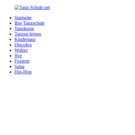
Zurück
zum
Startseite
Inhalt
Tanz-
Ihre
Ihre Tanzschule
Schule.net
Tanzschule
Tanzkurse
im
Tanzen lernen
Internet
Kindertanz
Discofox
Walzer
Jive
Foxtrott
Salsa
Hip-Hop