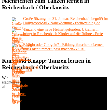
Nachrichten zum Tanzen lernen in
Reichenbach / Oberlausitz
Große Sitzung am 31. Januar: Reichenbach begrüßt im
Hollywood-Stil - Nahe-Zeitung - rhein-zeitung.de
Tanzend eine neue Heimat gefunden: Ukrainerin
bringt in Reichenbach Kinder auf die Bühne - Freie
Presse
Büffeln oder Googeln? - Bildungsforscher: «Lernen
muss nicht immer Spass machen» - SRF
Kurz und Knapp: Tanzen lernen in
Reichenbach / Oberlausitz
Wir
erachten es
als ein