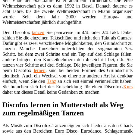
Seit Ende der 90er-Jahre ist er auch ein Turniertanz. Die erste
Weltmeisterschaft gab es dann 1992 in Basel. Danach dauerte es
acht Jahre, bis die zweite Weltmeisterschaft in Miami organisiert
wurde. Seit dem Jahr 2000 werden Europa- und
Weltmeisterschaften jährlich durchgeführt.
Den Discofox
tanzen
Sie paarweise im 4/4- oder 2/4-Takt. Dabei
zählen Sie die einzelnen Taktschläge und nicht den Takt als Ganzes.
Dafür gibt es zwei verschiedene Möglichkeiten, den Grundschritt zu
tanzen. Manche Tanzlehrer unterrichten den sogenannten 3er-
Schritt, bei dem zwei Schritte und ein Tap auf drei Schläge fallen,
andere bringen den Kursteilnehmern den 4er-Schritt bei, d.h. Sie
tanzen vier Schritte auf drei Schläge. Die jeweiligen Figuren, die Sie
beim Discofox
lernen
, sind bei beiden Formen des Grundschritts
identisch. Auch ein Wechsel von einer zur anderen Art ist denkbar
einfach, wenn Sie den
Tanz
an sich erst einmal verinnerlicht haben.
Sie brauchen sich bei der Entscheidung für einen Discofox-
Kurs
daher um dieses Detail keine Gedanken zu machen.
Discofox lernen in Mutterstadt als Weg
zum regelmäßigen Tanzen
Als Musik zum Discofox-Tanzen eignen sich Lieder aus den Charts
sowie aus den Bereichen Euro Disco, Eurodance, Schlagermusik