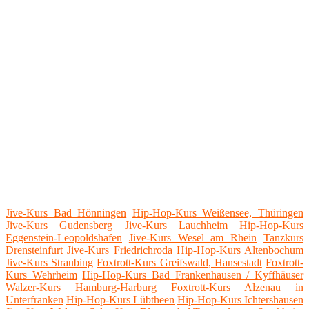
Jive-Kurs Bad Hönningen
Hip-Hop-Kurs Weißensee, Thüringen
Jive-Kurs Gudensberg
Jive-Kurs Lauchheim
Hip-Hop-Kurs
Eggenstein-Leopoldshafen
Jive-Kurs Wesel am Rhein
Tanzkurs
Drensteinfurt
Jive-Kurs Friedrichroda
Hip-Hop-Kurs Altenbochum
Jive-Kurs Straubing
Foxtrott-Kurs Greifswald, Hansestadt
Foxtrott-
Kurs Wehrheim
Hip-Hop-Kurs Bad Frankenhausen / Kyffhäuser
Walzer-Kurs Hamburg-Harburg
Foxtrott-Kurs Alzenau in
Unterfranken
Hip-Hop-Kurs Lübtheen
Hip-Hop-Kurs Ichtershausen