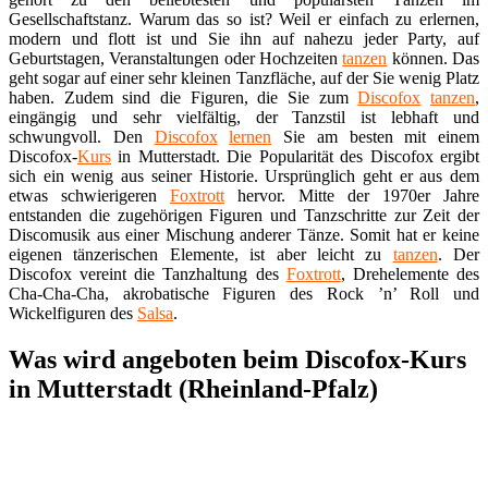
Gesellschaftstanz. Warum das so ist? Weil er einfach zu erlernen,
modern und flott ist und Sie ihn auf nahezu jeder Party, auf
Geburtstagen, Veranstaltungen oder Hochzeiten
tanzen
können. Das
geht sogar auf einer sehr kleinen Tanzfläche, auf der Sie wenig Platz
haben. Zudem sind die Figuren, die Sie zum
Discofox
tanzen
,
eingängig und sehr vielfältig, der Tanzstil ist lebhaft und
schwungvoll. Den
Discofox
lernen
Sie am besten mit einem
Discofox-
Kurs
in Mutterstadt. Die Popularität des Discofox ergibt
sich ein wenig aus seiner Historie. Ursprünglich geht er aus dem
etwas schwierigeren
Foxtrott
hervor. Mitte der 1970er Jahre
entstanden die zugehörigen Figuren und Tanzschritte zur Zeit der
Discomusik aus einer Mischung anderer Tänze. Somit hat er keine
eigenen tänzerischen Elemente, ist aber leicht zu
tanzen
. Der
Discofox vereint die Tanzhaltung des
Foxtrott
, Drehelemente des
Cha-Cha-Cha, akrobatische Figuren des Rock ’n’ Roll und
Wickelfiguren des
Salsa
.
Was wird angeboten beim Discofox-Kurs
in Mutterstadt (Rheinland-Pfalz)