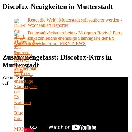
Discofox-Neuigkeiten in Mutterstadt
Rettet die Welt!: Mutterstadt soll sauberer werden -
Wochenblatt Reporter
Dannstadt-Schauernheim - Mosquito Revival Party
lockt zahlreiche ehemalige Stammgäste der Ex-
Kuldisco ins Blue Sun - MRN-NEWS
Zusammengefasst: Discofox-Kurs in
Mutterstadt
Wenn Sie
auf