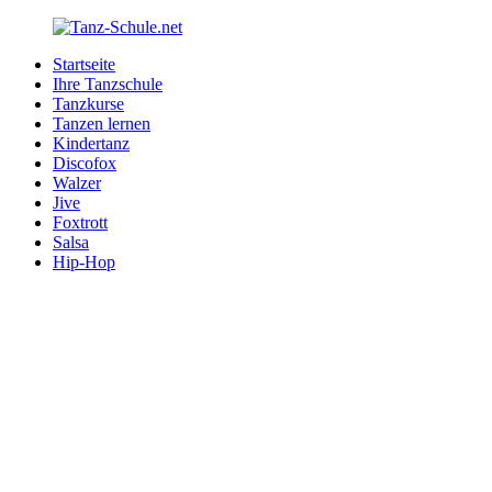
Zurück
zum
Startseite
Inhalt
Tanz-
Ihre
Ihre Tanzschule
Schule.net
Tanzschule
Tanzkurse
im
Tanzen lernen
Internet
Kindertanz
Discofox
Walzer
Jive
Foxtrott
Salsa
Hip-Hop