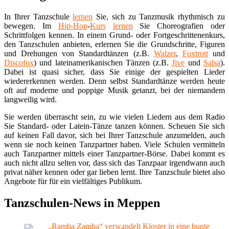
In Ihrer Tanzschule
lernen
Sie, sich zu Tanzmusik rhythmisch zu
bewegen. Im
Hip-Hop
-
Kurs
lernen
Sie Choreografien oder
Schrittfolgen kennen. In einem Grund- oder Fortgeschrittenenkurs,
den Tanzschulen anbieten, erlernen Sie die Grundschritte, Figuren
und Drehungen von Standardtänzen (z.B.
Walzer
,
Foxtrott
und
Discofox
) und lateinamerikanischen Tänzen (z.B.
Jive
und
Salsa
).
Dabei ist quasi sicher, dass Sie einige der gespielten Lieder
wiedererkennen werden. Denn selbst Standardtänze werden heute
oft auf moderne und poppige Musik getanzt, bei der niemandem
langweilig wird.
Sie werden überrascht sein, zu wie vielen Liedern aus dem Radio
Sie Standard- oder Latein-Tänze tanzen können. Scheuen Sie sich
auf keinen Fall davor, sich bei Ihrer Tanzschule anzumelden, auch
wenn sie noch keinen Tanzpartner haben. Viele Schulen vermitteln
auch Tanzpartner mittels einer Tanzpartner-Börse. Dabei kommt es
auch nicht allzu selten vor, dass sich das Tanzpaar irgendwann auch
privat näher kennen oder gar lieben lernt. Ihre Tanzschule bietet also
Angebote für für ein vielfältiges Publikum.
Tanzschulen-News in Meppen
„Ramba Zamba“ verwandelt Kloster in eine bunte