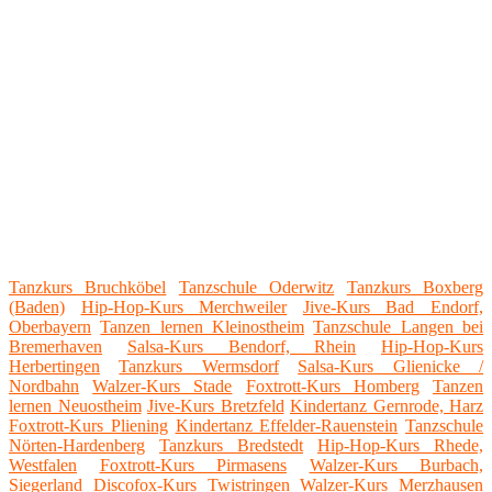
Tanzkurs Bruchköbel
Tanzschule Oderwitz
Tanzkurs Boxberg
(Baden)
Hip-Hop-Kurs Merchweiler
Jive-Kurs Bad Endorf,
Oberbayern
Tanzen lernen Kleinostheim
Tanzschule Langen bei
Bremerhaven
Salsa-Kurs Bendorf, Rhein
Hip-Hop-Kurs
Herbertingen
Tanzkurs Wermsdorf
Salsa-Kurs Glienicke /
Nordbahn
Walzer-Kurs Stade
Foxtrott-Kurs Homberg
Tanzen
lernen Neuostheim
Jive-Kurs Bretzfeld
Kindertanz Gernrode, Harz
Foxtrott-Kurs Pliening
Kindertanz Effelder-Rauenstein
Tanzschule
Nörten-Hardenberg
Tanzkurs Bredstedt
Hip-Hop-Kurs Rhede,
Westfalen
Foxtrott-Kurs Pirmasens
Walzer-Kurs Burbach,
Siegerland
Discofox-Kurs Twistringen
Walzer-Kurs Merzhausen