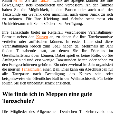
Raum
lernen
Sie das
Tanzen
. Dank des Spiegels können Sie Ihre
Bewegungen stets kontrollieren und verbessern. An der Tanzbar
haben Sie die Möglichkeit, in den Pausen oder auch nach der
Tanzstunde ein Getränk oder manchmal auch einen Snack zu sich
zu nehmen. Für Ihre Kleidung und Schuhe steht meist ein
Umkleideraum mit Schließfächern zur Verfügung.
Ihre Tanzschule bietet im Regelfall verschiedene Veranstaltungs-
Formate neben den
Kursen
an, zu denen Sie Ihre Tanzkenntnisse
vertiefen oder auffrischen können. In erster Linie sind diese
Veranstaltungen jedoch zum Spaß haben da. Mehrmals im Jahr
finden Tanzabende statt, an denen Sie Ihr Erlerntes im
Gesellschaftstanz üben können. Dabei spielt es keine Rolle, ob Sie
Anfänger sind und erst wenige Tanzstunden hatten oder schon zu
den Fortgeschrittenen gehören. Ein oder zweimal im Jahr organisiert
die meisten
Tanzschulen
einen Ball. Dies kann ein Abschlussball für
alle Tanzpaare nach Beendigung des Kurses sein oder
beispielsweise ein öffentlicher Ball in der Weihnachtszeit. Für beide
sollten Sie sich unbedingt schick anziehen.
Wie finde ich in Meppen eine gute
Tanzschule?
Die Mitglieder des Allgemeinen Deutschen Tanzlehrerverbandes