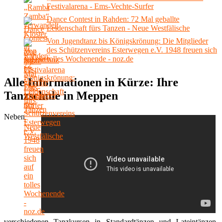
Festivalarena - Ems-Vechte-Surfer
Dance Contest in Rahden: 72 Mal geballte
Leidenschaft fürs Tanzen - Neue Westfälische
Von Jugendtanz bis Königskrönung: Die Mitglieder
des Schützenvereins Esterwegen e.V. 1948 freuen sich
auf ein tolles Wochenende - noz.de
Alle Informationen in Kürze: Ihre
Tanzschule in Meppen
Neben
verschiedenen Tanzkursen in Standardtänzen und Lateintänzen,