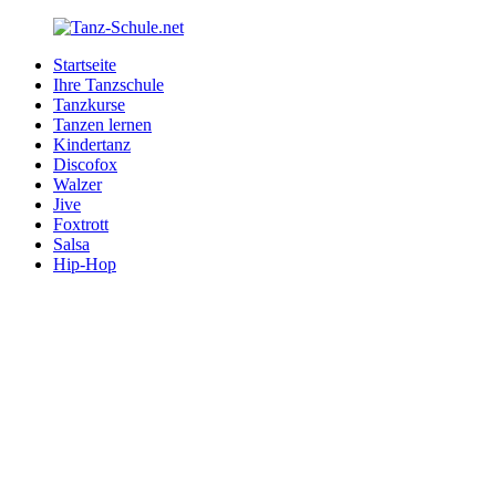
Zurück
zum
Startseite
Inhalt
Tanz-
Ihre
Ihre Tanzschule
Schule.net
Tanzschule
Tanzkurse
im
Tanzen lernen
Internet
Kindertanz
Discofox
Walzer
Jive
Foxtrott
Salsa
Hip-Hop