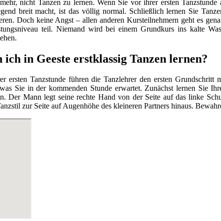
ehr, nicht Tanzen zu lernen. Wenn Sie vor ihrer ersten Tanzstunde a
end breit macht, ist das völlig normal. Schließlich lernen Sie Tanz
eren. Doch keine Angst – allen anderen Kursteilnehmern geht es gen
stungsniveau teil. Niemand wird bei einem Grundkurs ins kalte Wa
tehen.
 ich in Geeste erstklassig Tanzen lernen?
er ersten Tanzstunde führen die Tanzlehrer den ersten Grundschritt
 was Sie in der kommenden Stunde erwartet. Zunächst lernen Sie Ih
n. Der Mann legt seine rechte Hand von der Seite auf das linke Schu
nzstil zur Seite auf Augenhöhe des kleineren Partners hinaus. Bewahr