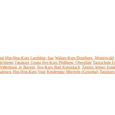
tal
Hip-Hop-Kurs Landshut, Isar
Walzer-Kurs Dornburg, Westerwald
ichheim
Tanzkurs Gruna
Jive-Kurs Plößberg, Oberpfalz
Tanzschule 
eißenburg in Bayern
Jive-Kurs Bad Kreuznach
Tanzen lernen Eulat
nabrück
Hip-Hop-Kurs Vogt
Kindertanz Mücheln (Geiseltal)
Tanzkurs 