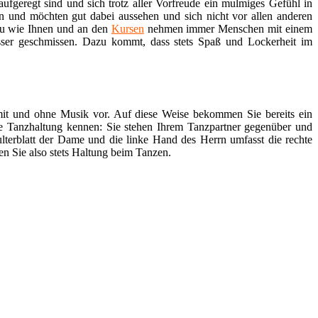
ufgeregt sind und sich trotz aller Vorfreude ein mulmiges Gefühl in
en und möchten gut dabei aussehen und sich nicht vor allen anderen
au wie Ihnen und an den
Kursen
nehmen immer Menschen mit einem
sser geschmissen. Dazu kommt, dass stets Spaß und Lockerheit im
 mit und ohne Musik vor. Auf diese Weise bekommen Sie bereits ein
re Tanzhaltung kennen: Sie stehen Ihrem Tanzpartner gegenüber und
lterblatt der Dame und die linke Hand des Herrn umfasst die rechte
en Sie also stets Haltung beim Tanzen.