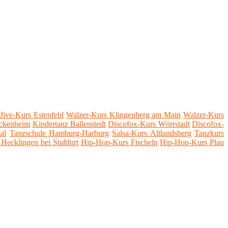
Jive-Kurs Estenfeld
Walzer-Kurs Klingenberg am Main
Walzer-Kurs
Eckenheim
Kindertanz Ballenstedt
Discofox-Kurs Wörrstadt
Discofox-
al
Tanzschule Hamburg-Harburg
Salsa-Kurs Altlandsberg
Tanzkurs
Hecklingen bei Staßfurt
Hip-Hop-Kurs Fischeln
Hip-Hop-Kurs Plau