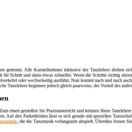
getrennt. Alle Kursteilnehmer inklusive der Tanzlehrer drehen sich
tt für Schritt und dann etwas schneller. Wenn die Schritte richtig sit
lverkehrt oder wechselseitig ausführt. Nun kommt nach und nach auch
he Tanzlehrer beginnen jedoch gleich paarweise, der Vorteil des indiv
nen
Zum einen genießen Sie Praxisunterricht und können Ihren Tanzlehrer 
rn. Auf den Parkettböden lässt es sich gerade mit speziellen Tanzsch
anzschule
, die die Tanzmusik verlangsamt abspielt. Überdies lernen