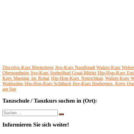
Discofox-Kurs Rheinsberg
Jive-Kurs Nandlstadt
Walzer-Kurs Wehre
Obersontheim
Jive-Kurs Seeheilbad Graal-Müritz
Hip-Hop-Kurs Eml
Kurs Massing im Rottal
Hip-Hop-Kurs Netzschkau
Walzer-Kurs W
Waldsolms
Hip-Hop-Kurs Schiltach
Jive-Kurs Hasbergen, Kreis Os
am See
Tanzschule / Tanzkurs suchen in (Ort):
Suche
Suchen
nach:
Informieren Sie sich weiter!