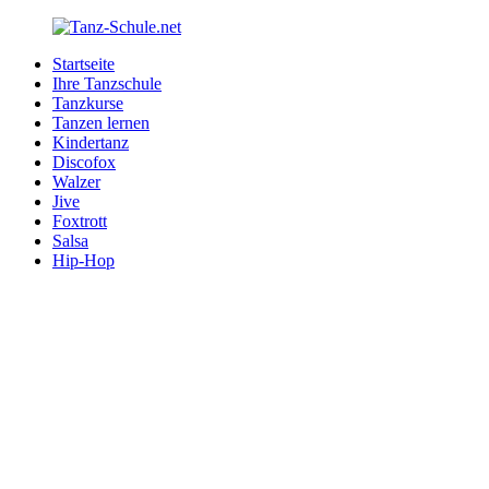
Zurück
zum
Startseite
Inhalt
Tanz-
Ihre
Ihre Tanzschule
Schule.net
Tanzschule
Tanzkurse
im
Tanzen lernen
Internet
Kindertanz
Discofox
Walzer
Jive
Foxtrott
Salsa
Hip-Hop