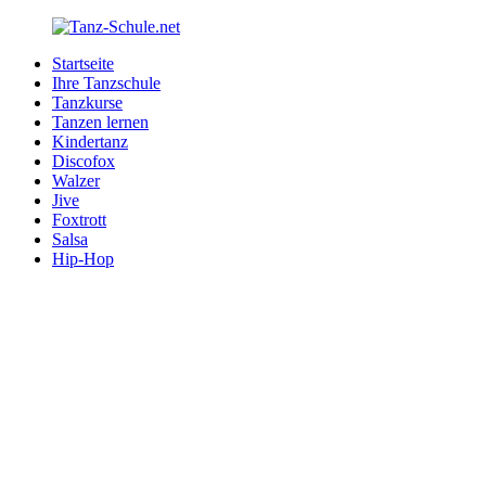
Zurück
zum
Startseite
Inhalt
Tanz-
Ihre
Ihre Tanzschule
Schule.net
Tanzschule
Tanzkurse
im
Tanzen lernen
Internet
Kindertanz
Discofox
Walzer
Jive
Foxtrott
Salsa
Hip-Hop