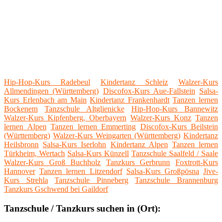
Hip-Hop-Kurs Radebeul
Kindertanz Schleiz
Walzer-Kurs
Allmendingen (Württemberg)
Discofox-Kurs Aue-Fallstein
Salsa-
Kurs Erlenbach am Main
Kindertanz Frankenhardt
Tanzen lernen
Bockenem
Tanzschule Altglienicke
Hip-Hop-Kurs Bannewitz
Walzer-Kurs Kipfenberg, Oberbayern
Walzer-Kurs Konz
Tanzen
lernen Alpen
Tanzen lernen Emmerting
Discofox-Kurs Beilstein
(Württemberg)
Walzer-Kurs Weingarten (Württemberg)
Kindertanz
Heilsbronn
Salsa-Kurs Iserlohn
Kindertanz Alpen
Tanzen lernen
Türkheim, Wertach
Salsa-Kurs Künzell
Tanzschule Saalfeld / Saale
Walzer-Kurs Groß Buchholz
Tanzkurs Gerbrunn
Foxtrott-Kurs
Hannover
Tanzen lernen Litzendorf
Salsa-Kurs Großpösna
Jive-
Kurs Strehla
Tanzschule Pinneberg
Tanzschule Brannenburg
Tanzkurs Gschwend bei Gaildorf
Tanzschule / Tanzkurs suchen in (Ort):