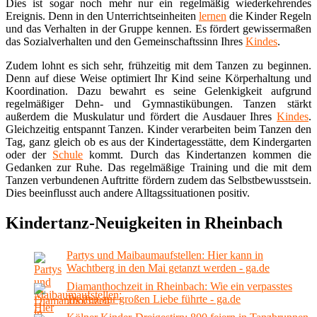
Dies ist sogar noch mehr nur ein regelmäßig wiederkehrendes
Ereignis. Denn in den Unterrichtseinheiten
lernen
die Kinder Regeln
und das Verhalten in der Gruppe kennen. Es fördert gewissermaßen
das Sozialverhalten und den Gemeinschaftssinn Ihres
Kindes
.
Zudem lohnt es sich sehr, frühzeitig mit dem Tanzen zu beginnen.
Denn auf diese Weise optimiert Ihr Kind seine Körperhaltung und
Koordination. Dazu bewahrt es seine Gelenkigkeit aufgrund
regelmäßiger Dehn- und Gymnastikübungen. Tanzen stärkt
außerdem die Muskulatur und fördert die Ausdauer Ihres
Kindes
.
Gleichzeitig entspannt Tanzen. Kinder verarbeiten beim Tanzen den
Tag, ganz gleich ob es aus der Kindertagesstätte, dem Kindergarten
oder der
Schule
kommt. Durch das Kindertanzen kommen die
Gedanken zur Ruhe. Das regelmäßige Training und die mit dem
Tanzen verbundenen Auftritte fördern zudem das Selbstbewusstsein.
Dies beeinflusst auch andere Alltagssituationen positiv.
Kindertanz-Neuigkeiten in Rheinbach
Partys und Maibaumaufstellen: Hier kann in
Wachtberg in den Mai getanzt werden - ga.de
Diamanthochzeit in Rheinbach: Wie ein verpasstes
Treffen zur großen Liebe führte - ga.de