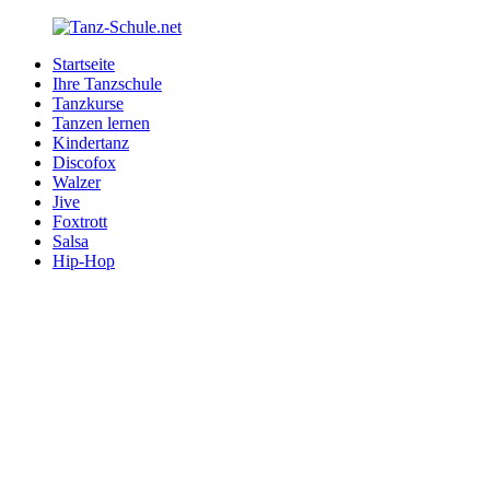
Zurück
zum
Startseite
Inhalt
Tanz-
Ihre
Ihre Tanzschule
Schule.net
Tanzschule
Tanzkurse
im
Tanzen lernen
Internet
Kindertanz
Discofox
Walzer
Jive
Foxtrott
Salsa
Hip-Hop