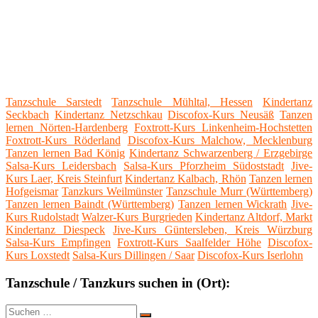
Tanzschule Sarstedt
Tanzschule Mühltal, Hessen
Kindertanz
Seckbach
Kindertanz Netzschkau
Discofox-Kurs Neusäß
Tanzen
lernen Nörten-Hardenberg
Foxtrott-Kurs Linkenheim-Hochstetten
Foxtrott-Kurs Röderland
Discofox-Kurs Malchow, Mecklenburg
Tanzen lernen Bad König
Kindertanz Schwarzenberg / Erzgebirge
Salsa-Kurs Leidersbach
Salsa-Kurs Pforzheim Südoststadt
Jive-
Kurs Laer, Kreis Steinfurt
Kindertanz Kalbach, Rhön
Tanzen lernen
Hofgeismar
Tanzkurs Weilmünster
Tanzschule Murr (Württemberg)
Tanzen lernen Baindt (Württemberg)
Tanzen lernen Wickrath
Jive-
Kurs Rudolstadt
Walzer-Kurs Burgrieden
Kindertanz Altdorf, Markt
Kindertanz Diespeck
Jive-Kurs Güntersleben, Kreis Würzburg
Salsa-Kurs Empfingen
Foxtrott-Kurs Saalfelder Höhe
Discofox-
Kurs Loxstedt
Salsa-Kurs Dillingen / Saar
Discofox-Kurs Iserlohn
Tanzschule / Tanzkurs suchen in (Ort):
Suche