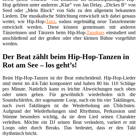
Hop gehören unter anderem „Klar“ von Jan Delay, „Dickes B“ von
Seed oder „Mein Block“ von Sido zu den allgemein bekannten
Liedern. Die musikalische Stilrichtung entwickelt sich dabei genaus
weiter, wie Hip-Hop-
Tanz
, sodass regelmäßig neue Tanzelemente
entwickelt werden. Diese können gemeinsam mit anderen
Tänzerinnen und Tänzern beim Hip-Hop-
Tanzkurs
einstudiert und
anschließend auf der großen oder eher kleinen Bühne vorgeführt
werden.
Der Beat zählt beim Hip-Hop-Tanzen in
Rot am See – los geht’s!
Beim Hip-Hop-Tanzen ist der Beat entscheidend. Hip-Hop-Lieder
sind meist im 4/4-Takt komponiert und haben 80 bis 110 Schläge
pro Minute. Natürlich kann es leichte Abweichungen nach oben
oder unten geben. Für gewöhnlich wiederholen sich die
Soundschleifen, der sogenannte Loop, nach ein bis vier Taktlängen,
nach zwei Taktlängen ist die Wiederholung am Üblichsten.
Aufgrund der Wiederholungen sind Rhythmus, Perkussion und
Stimme besonders wichtig, da sie dem Lied seinen Charakter
verleihen. Möchte ein DJ seinen Beat verändern, variiert er mit
Loops oder durch Breaks. Das bedeutet, dass er den Takt
rhythmisch bricht.