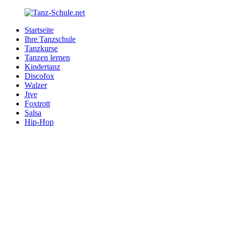
Zurück
zum
Startseite
Inhalt
Tanz-
Ihre
Ihre Tanzschule
Schule.net
Tanzschule
Tanzkurse
im
Tanzen lernen
Internet
Kindertanz
Discofox
Walzer
Jive
Foxtrott
Salsa
Hip-Hop