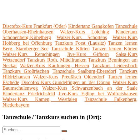
Discofox-Kurs Frankfurt (Oder)
Kindertanz Gangkofen
Tanzschule
Oberhausen-Rheinhausen
Walzer-Kurs Loiching
Kindertanz
Schönenberg-Kübelberg
Walzer-Kurs Schortens
Walzer-Kurs
Hohberg bei Offenburg
Tanzkurs Forst (Lausitz)
Tanzen lernen
Berg, Starnberger See
Tanzschule Kürten
Tanzen lernen Kürten
Walzer-Kurs Remchingen
Jive-Kurs Gifhorn
Salsa-Kurs
Wetzendorf
Tanzkurs Roth, Mittelfranken
Tanzkurs Benningen am
Neckar
Walzer-Kurs Kaufungen, Hessen
Tanzkurs Leidersbach
Tanzkurs Großräschen
Tanzschule Saalburg-Ebersdorf
Tanzkurs
Hildrizhausen
Walzer-Kurs Preußisch Oldendorf
Tanzen lernen
Eschede
Discofox-Kurs Gundelfingen an der Donau
Walzer-Kurs
Baumschulenweg
Walzer-Kurs Schwarzenbach an der Saale
Kindertanz Friedrichsfeld
Jive-Kurs Egling bei Wolfratshausen
Walzer-Kurs Kamen, Westfalen
Tanzschule Falkenberg,
Niederbayern
Tanzschule / Tanzkurs suchen in (Ort):
Suche
Suchen
nach: