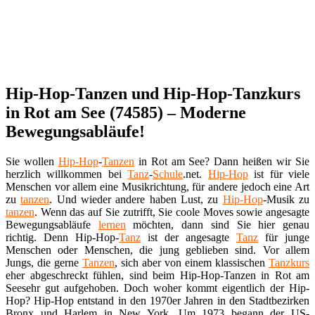
Hip-Hop-Tanzen und Hip-Hop-Tanzkurs
in Rot am See (74585) – Moderne
Bewegungsabläufe!
Sie wollen
Hip-Hop
-
Tanzen
in Rot am See? Dann heißen wir Sie
herzlich willkommen bei
Tanz
-
Schule
.net.
Hip-Hop
ist für viele
Menschen vor allem eine Musikrichtung, für andere jedoch eine Art
zu
tanzen
. Und wieder andere haben Lust, zu
Hip-Hop
-Musik zu
tanzen
. Wenn das auf Sie zutrifft, Sie coole Moves sowie angesagte
Bewegungsabläufe
lernen
möchten, dann sind Sie hier genau
richtig. Denn Hip-Hop-
Tanz
ist der angesagte
Tanz
für junge
Menschen oder Menschen, die jung geblieben sind. Vor allem
Jungs, die gerne
Tanzen
, sich aber von einem klassischen
Tanzkurs
eher abgeschreckt fühlen, sind beim Hip-Hop-Tanzen in Rot am
Seesehr gut aufgehoben. Doch woher kommt eigentlich der Hip-
Hop? Hip-Hop entstand in den 1970er Jahren in den Stadtbezirken
Bronx und Harlem in New York. Um 1973 begann der US-