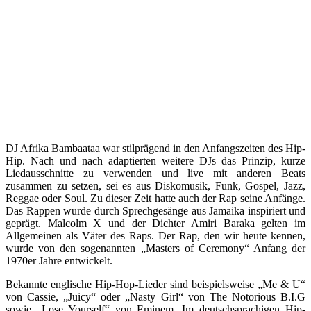
DJ Afrika Bambaataa war stilprägend in den Anfangszeiten des Hip-
Hip. Nach und nach adaptierten weitere DJs das Prinzip, kurze
Liedausschnitte zu verwenden und live mit anderen Beats
zusammen zu setzen, sei es aus Diskomusik, Funk, Gospel, Jazz,
Reggae oder Soul. Zu dieser Zeit hatte auch der Rap seine Anfänge.
Das Rappen wurde durch Sprechgesänge aus Jamaika inspiriert und
geprägt. Malcolm X und der Dichter Amiri Baraka gelten im
Allgemeinen als Väter des Raps. Der Rap, den wir heute kennen,
wurde von den sogenannten „Masters of Ceremony“ Anfang der
1970er Jahre entwickelt.
Bekannte englische Hip-Hop-Lieder sind beispielsweise „Me & U“
von Cassie, „Juicy“ oder „Nasty Girl“ von The Notorious B.I.G
sowie „Lose Yourself“ von Eminem. Im deutschsprachigen Hip-