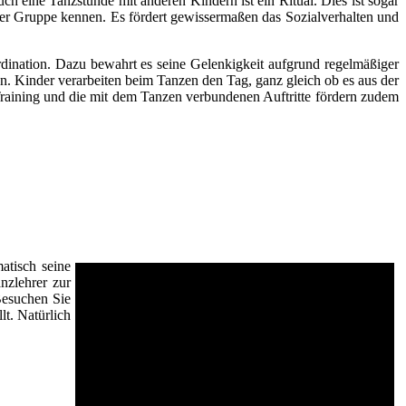
h eine Tanzstunde mit anderen Kindern ist ein Ritual. Dies ist sogar
er Gruppe kennen. Es fördert gewissermaßen das Sozialverhalten und
dination. Dazu bewahrt es seine Gelenkigkeit aufgrund regelmäßiger
en. Kinder verarbeiten beim Tanzen den Tag, ganz gleich ob es aus der
ining und die mit dem Tanzen verbundenen Auftritte fördern zudem
atisch seine
nzlehrer zur
Besuchen Sie
lt. Natürlich