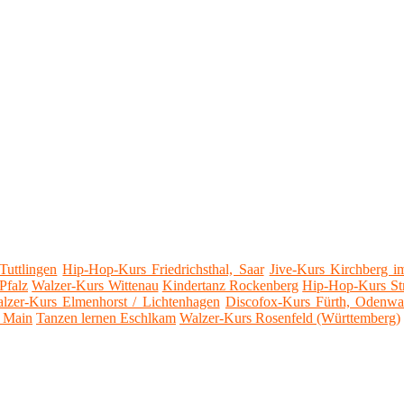
uttlingen
Hip-Hop-Kurs Friedrichsthal, Saar
Jive-Kurs Kirchberg 
Pfalz
Walzer-Kurs Wittenau
Kindertanz Rockenberg
Hip-Hop-Kurs Str
lzer-Kurs Elmenhorst / Lichtenhagen
Discofox-Kurs Fürth, Odenwa
m Main
Tanzen lernen Eschlkam
Walzer-Kurs Rosenfeld (Württemberg)