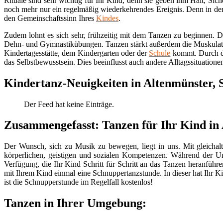
Rituale sind sehr wichtig für Ihr Kind, denn sie geben ihm Halt, Si
noch mehr nur ein regelmäßig wiederkehrendes Ereignis. Denn in de
den Gemeinschaftssinn Ihres
Kindes
.
Zudem lohnt es sich sehr, frühzeitig mit dem Tanzen zu beginnen. 
Dehn- und Gymnastikübungen. Tanzen stärkt außerdem die Muskulatu
Kindertagesstätte, dem Kindergarten oder der
Schule
kommt. Durch da
das Selbstbewusstsein. Dies beeinflusst auch andere Alltagssituationen
Kindertanz-Neuigkeiten in Altenmünster,
Der Feed hat keine Einträge.
Zusammengefasst: Tanzen für Ihr Kind in
Der Wunsch, sich zu Musik zu bewegen, liegt in uns. Mit gleichalt
körperlichen, geistigen und sozialen Kompetenzen. Während der Unte
Verfügung, die Ihr Kind Schritt für Schritt an das Tanzen heranfüh
mit Ihrem Kind einmal eine Schnuppertanzstunde. In dieser hat Ihr Ki
ist die Schnupperstunde im Regelfall kostenlos!
Tanzen in Ihrer Umgebung: