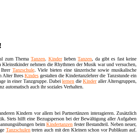
!
rtal zum Thema
Tanzen
.
Kinder
lieben
Tanzen
, da gibt es fast keine
hon Kleinstkinder nehmen die Rhythmen der Musik war und versuchen,
 Ihrer
Tanzschule
. Viele bieten eine tänzerische sowie musikalische
h Alter Ihres
Kindes
gestalten die Kindertanzlehrer die Tanzstunde ein
änge in einer Tanzgruppe. Dabei
lernen
die
Kinder
aller Altersgruppen,
nz automatisch auch ihr soziales Verhalten.
nderen Kindern vor allem bei Partnertänzen interagieren. Zusätzlich
. Stets hilft eine Bezugsperson bei der Bewältigung aller Aufgaben
tspannungsübungen beim
Kindertanzen
fester Bestandteil. Neben neuer,
ige
Tanzschulen
treten auch mit den Kleinen schon vor Publikum auf.