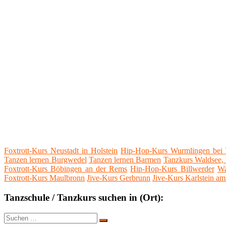
Foxtrott-Kurs Neustadt in Holstein
Hip-Hop-Kurs Wurmlingen bei T
Tanzen lernen Burgwedel
Tanzen lernen Barmen
Tanzkurs Waldsee, 
Foxtrott-Kurs Böbingen an der Rems
Hip-Hop-Kurs Billwerder
Wa
Foxtrott-Kurs Maulbronn
Jive-Kurs Gerbrunn
Jive-Kurs Karlstein a
Tanzschule / Tanzkurs suchen in (Ort):
Suche
Suchen
nach: