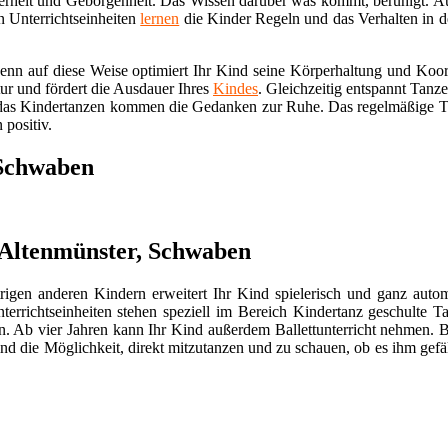
cherheit und Geborgenheit. Das Wissen darüber was kommt, beruhigt. Auc
n Unterrichtseinheiten
lernen
die Kinder Regeln und das Verhalten in d
Denn auf diese Weise optimiert Ihr Kind seine Körperhaltung und Koor
r und fördert die Ausdauer Ihres
Kindes
. Gleichzeitig entspannt Tanz
s Kindertanzen kommen die Gedanken zur Ruhe. Das regelmäßige Tra
 positiv.
 Schwaben
 Altenmünster, Schwaben
rigen anderen Kindern erweitert Ihr Kind spielerisch und ganz autom
rrichtseinheiten stehen speziell im Bereich Kindertanz geschulte Ta
ren. Ab vier Jahren kann Ihr Kind außerdem Ballettunterricht nehmen. 
nd die Möglichkeit, direkt mitzutanzen und zu schauen, ob es ihm gefäl