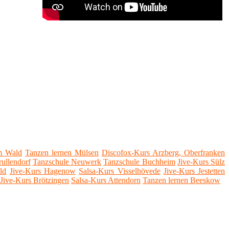
im Wald
Tanzen lernen Mülsen
Discofox-Kurs Arzberg, Oberfranken
ullendorf
Tanzschule Neuwerk
Tanzschule Buchheim
Jive-Kurs Sülz
ld
Jive-Kurs Hagenow
Salsa-Kurs Visselhövede
Jive-Kurs Jestetten
Jive-Kurs Brötzingen
Salsa-Kurs Attendorn
Tanzen lernen Beeskow