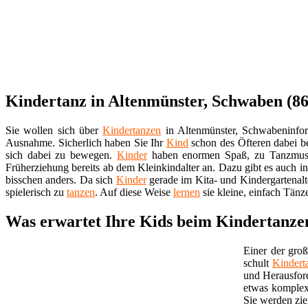
Kindertanz in Altenmünster, Schwaben (8
Sie wollen sich über
Kindertanzen
in Altenmünster, Schwabeninfo
Ausnahme. Sicherlich haben Sie Ihr
Kind
schon des Öfteren dabei b
sich dabei zu bewegen.
Kinder
haben enormen Spaß, zu Tanzmu
Früherziehung bereits ab dem Kleinkindalter an. Dazu gibt es auch i
bisschen anders. Da sich
Kinder
gerade im Kita- und Kindergartenalt
spielerisch zu
tanzen
. Auf diese Weise
lernen
sie kleine, einfach Tänz
Was erwartet Ihre Kids beim Kindertanze
Einer der groß
schult
Kindert
und Herausfor
etwas komplex
Sie werden zie