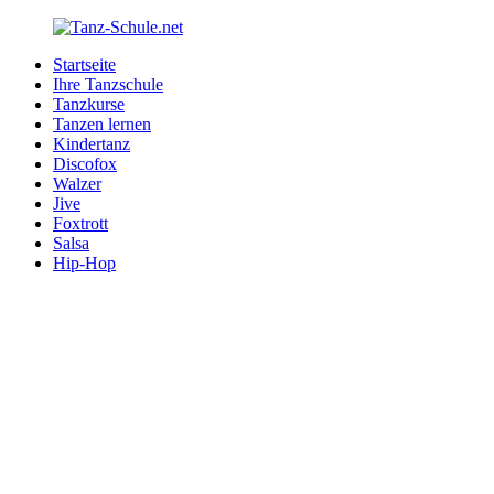
Zurück
zum
Startseite
Inhalt
Tanz-
Ihre
Ihre Tanzschule
Schule.net
Tanzschule
Tanzkurse
im
Tanzen lernen
Internet
Kindertanz
Discofox
Walzer
Jive
Foxtrott
Salsa
Hip-Hop