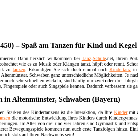
6450) – Spaß am Tanzen für Kind und Kegel
rmieren? Dann herzlich willkommen bei
Tanz
-
Schule
.net, Ihrem Po
eobachtet wie es zu Musik oder Klängen tanzt, hüpft oder rennt. Sc
sik zu
tanzen
. Erkundigen Sie sich doch einmal nach
Kindertanz
in
n Altenmünster, Schwaben ganz unterschiedliche Möglichkeiten. Je nac
er noch sehr schnell entwickeln, sind häufig nur zwei oder drei Jahrg
e, Fingerspiele oder auch Singspiele kennen. Dadurch verbessern sie ga
n in Altenmünster, Schwaben (Bayern)
en Stärken des Kindertanzens ist die Interaktion, da Ihre
Kinder
mit a
anzen
die motorische Entwicklung Ihres Kinders durch Kindergymnastik
derungen. Im Alter von drei und vier Jahren sind Gymnastik und En
erer Bewegungsspiele kommen nun auch erste Tanzfolgen hinzu. Ein
mlich stolz auf Ihren Nachwuchs sein!