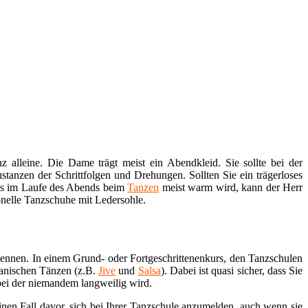
 alleine. Die Dame trägt meist ein Abendkleid. Sie sollte bei der
tanzen der Schrittfolgen und Drehungen. Sollten Sie ein trägerloses
a es im Laufe des Abends beim
Tanzen
meist warm wird, kann der Herr
onelle Tanzschuhe mit Ledersohle.
kennen. In einem Grund- oder Fortgeschrittenenkurs, den Tanzschulen
kanischen Tänzen (z.B.
Jive
und
Salsa
). Dabei ist quasi sicher, dass Sie
bei der niemandem langweilig wird.
nen Fall davor, sich bei Ihrer Tanzschule anzumelden, auch wenn sie