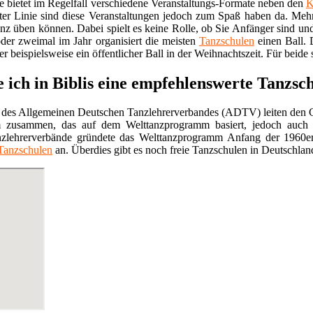
e bietet im Regelfall verschiedene Veranstaltungs-Formate neben den
K
ter Linie sind diese Veranstaltungen jedoch zum Spaß haben da. Mehr
anz üben können. Dabei spielt es keine Rolle, ob Sie Anfänger sind un
der zweimal im Jahr organisiert die meisten
Tanzschulen
einen Ball. 
r beispielsweise ein öffentlicher Ball in der Weihnachtszeit. Für beide 
e ich in Biblis eine empfehlenswerte Tanzsc
 des Allgemeinen Deutschen Tanzlehrerverbandes (ADTV) leiten den G
 zusammen, das auf dem Welttanzprogramm basiert, jedoch auch 
nzlehrerverbände gründete das Welttanzprogramm Anfang der 1960e
Tanzschulen
an. Überdies gibt es noch freie Tanzschulen in Deutschland