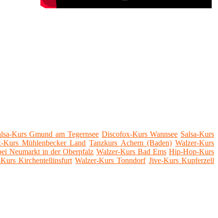
alsa-Kurs Gmund am Tegernsee
Discofox-Kurs Wannsee
Salsa-Kurs
x-Kurs Mühlenbecker Land
Tanzkurs Achern (Baden)
Walzer-Kurs
bei Neumarkt in der Oberpfalz
Walzer-Kurs Bad Ems
Hip-Hop-Kurs
Kurs Kirchentellinsfurt
Walzer-Kurs Tonndorf
Jive-Kurs Kupferzell