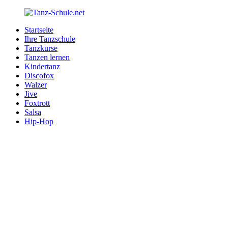
Zurück
zum
Startseite
Inhalt
Tanz-
Ihre
Ihre Tanzschule
Schule.net
Tanzschule
Tanzkurse
im
Tanzen lernen
Internet
Kindertanz
Discofox
Walzer
Jive
Foxtrott
Salsa
Hip-Hop