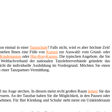
hon einmal in einer
Tanzschule
? Falls nicht, wird es aber höchste Zeit!
 stehen Ihnen eine Fülle von
Kursen
zur Auswahl: vom Grund- oder
Kindertanzen
oder
Hip-Hop
-
Kursen
. Die typischen Angebote, die Sie
Weltfachverband der nationalen Tanzlehrerverbände gründete das
nicht die individuelle Ausbildung im Vordergrund. Möchten Sie einen
 einer Tanzpartner-Vermittlung.
d ins Auge stechen. In diesem meist recht großen Raum
lernen
Sie das
essern. An der Tanzbar haben Sie die Möglichkeit, in den Pausen oder
nehmen. Für Ihre Kleidung und Schuhe steht meist ein Umkleideraum