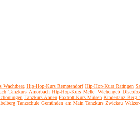
s Wachtberg
Hip-Hop-Kurs Remptendorf
Hip-Hop-Kurs Ratingen
S
ach
Tanzkurs Amorbach
Hip-Hop-Kurs Melle, Wiehengeb
Discofo
Schonungen
Tanzkurs Annen
Foxtrott-Kurs Mülsen
Kindertanz Berg 
belberg
Tanzschule Gemünden am Main
Tanzkurs Zwickau
Walzer-