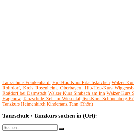
Tanzschule Frankenhardt
Hip-Hop-Kurs Erlachskirchen
Walzer-Kur
Rohrdorf, Kreis Rosenheim, Oberbayern
Hip-Hop-Kurs Wiggensb
Roßdorf bei Darmstadt
Walzer-Kurs Simbach am Inn
Walzer-Kurs 
Hagenow
Tanzschule Zell im Wiesental
Jive-Kurs Schönenberg-Kü
Tanzkurs Heimenkirch
Kindertanz Tann (Rhön)
Tanzschule / Tanzkurs suchen in (Ort):
Suche
Suchen
nach: