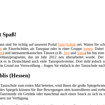
t Spaß!
nn sind Sie richtig auf unserem Portal
Tanz
-
Schule
.net. Waren Sie sc
en
als Einzelschüler, als Tanzpaar oder in einer Gruppe
lernen
. Dabei
ox
) und lateinamerikanischen Tänzen (z.B.
Jive
und
Salsa
) bis hin zum
elttanzprogramm, das im Jahr 2012 neu überarbeitet wurde. Der 
bt es in Deutschland auch viele Tanzsportvereine. Dort steht jedoch 
in Grund zur Verzweiflung – fragen Sie einfach in der Tanzschule nach
blis (Hessen)
Tanzschule zum ersten Mal betreten, wird Ihnen die große Spiegelwan
des Spiegels können Sie Ihre Bewegungen stets kontrollieren und verb
 Tanzstunde ein Getränk oder manchmal auch einen Snack zu sich zu 
hern zur Verfügung.