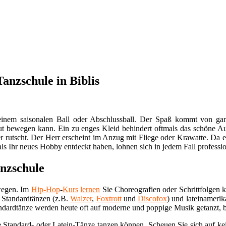
anzschule in Biblis
 einem saisonalen Ball oder Abschlussball. Der Spaß kommt von ganz
gut bewegen kann. Ein zu enges Kleid behindert oftmals das schöne Aus
nter rutscht. Der Herr erscheint im Anzug mit Fliege oder Krawatte. D
ls Ihr neues Hobby entdeckt haben, lohnen sich in jedem Fall professi
anzschule
wegen. Im
Hip-Hop
-
Kurs
lernen
Sie Choreografien oder Schrittfolgen 
n Standardtänzen (z.B.
Walzer
,
Foxtrott
und
Discofox
) und lateinameri
andardtänze werden heute oft auf moderne und poppige Musik getanzt, 
e Standard- oder Latein-Tänze tanzen können. Scheuen Sie sich auf kei