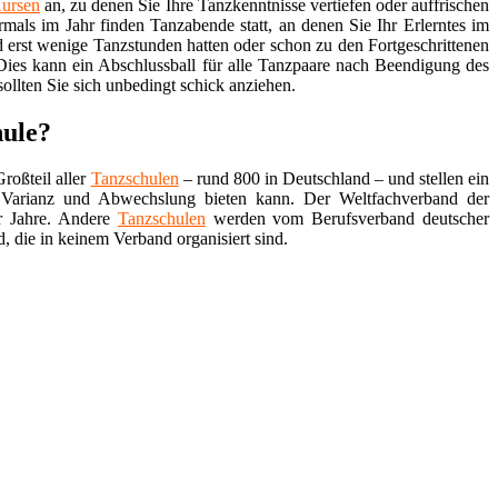
ursen
an, zu denen Sie Ihre Tanzkenntnisse vertiefen oder auffrischen
mals im Jahr finden Tanzabende statt, an denen Sie Ihr Erlerntes im
d erst wenige Tanzstunden hatten oder schon zu den Fortgeschrittenen
Dies kann ein Abschlussball für alle Tanzpaare nach Beendigung des
sollten Sie sich unbedingt schick anziehen.
hule?
roßteil aller
Tanzschulen
– rund 800 in Deutschland – und stellen ein
Varianz und Abwechslung bieten kann. Der Weltfachverband der
r Jahre. Andere
Tanzschulen
werden vom Berufsverband deutscher
, die in keinem Verband organisiert sind.