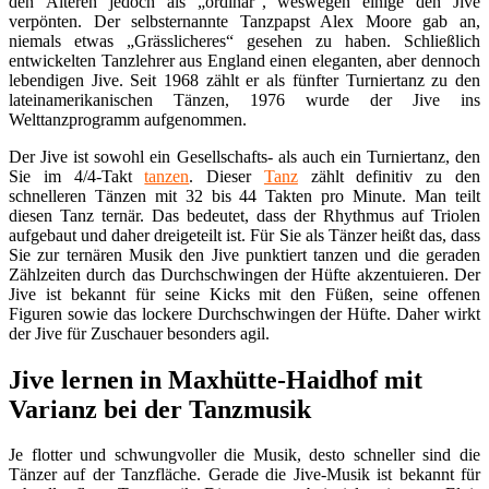
den Älteren jedoch als „ordinär“, weswegen einige den Jive
verpönten. Der selbsternannte Tanzpapst Alex Moore gab an,
niemals etwas „Grässlicheres“ gesehen zu haben. Schließlich
entwickelten Tanzlehrer aus England einen eleganten, aber dennoch
lebendigen Jive. Seit 1968 zählt er als fünfter Turniertanz zu den
lateinamerikanischen Tänzen, 1976 wurde der Jive ins
Welttanzprogramm aufgenommen.
Der Jive ist sowohl ein Gesellschafts- als auch ein Turniertanz, den
Sie im 4/4-Takt
tanzen
. Dieser
Tanz
zählt definitiv zu den
schnelleren Tänzen mit 32 bis 44 Takten pro Minute. Man teilt
diesen Tanz ternär. Das bedeutet, dass der Rhythmus auf Triolen
aufgebaut und daher dreigeteilt ist. Für Sie als Tänzer heißt das, dass
Sie zur ternären Musik den Jive punktiert tanzen und die geraden
Zählzeiten durch das Durchschwingen der Hüfte akzentuieren. Der
Jive ist bekannt für seine Kicks mit den Füßen, seine offenen
Figuren sowie das lockere Durchschwingen der Hüfte. Daher wirkt
der Jive für Zuschauer besonders agil.
Jive lernen in Maxhütte-Haidhof mit
Varianz bei der Tanzmusik
Je flotter und schwungvoller die Musik, desto schneller sind die
Tänzer auf der Tanzfläche. Gerade die Jive-Musik ist bekannt für