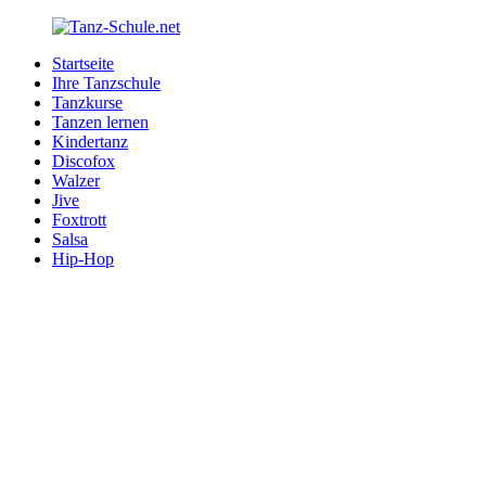
Zurück
zum
Startseite
Inhalt
Tanz-
Ihre
Ihre Tanzschule
Schule.net
Tanzschule
Tanzkurse
im
Tanzen lernen
Internet
Kindertanz
Discofox
Walzer
Jive
Foxtrott
Salsa
Hip-Hop