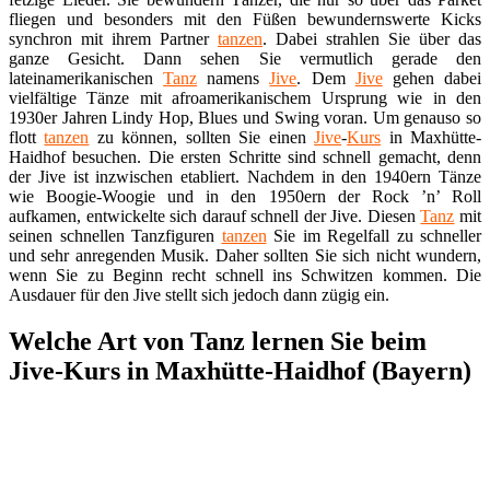
fliegen und besonders mit den Füßen bewundernswerte Kicks
synchron mit ihrem Partner
tanzen
. Dabei strahlen Sie über das
ganze Gesicht. Dann sehen Sie vermutlich gerade den
lateinamerikanischen
Tanz
namens
Jive
. Dem
Jive
gehen dabei
vielfältige Tänze mit afroamerikanischem Ursprung wie in den
1930er Jahren Lindy Hop, Blues und Swing voran. Um genauso so
flott
tanzen
zu können, sollten Sie einen
Jive
-
Kurs
in Maxhütte-
Haidhof besuchen. Die ersten Schritte sind schnell gemacht, denn
der Jive ist inzwischen etabliert. Nachdem in den 1940ern Tänze
wie Boogie-Woogie und in den 1950ern der Rock ’n’ Roll
aufkamen, entwickelte sich darauf schnell der Jive. Diesen
Tanz
mit
seinen schnellen Tanzfiguren
tanzen
Sie im Regelfall zu schneller
und sehr anregenden Musik. Daher sollten Sie sich nicht wundern,
wenn Sie zu Beginn recht schnell ins Schwitzen kommen. Die
Ausdauer für den Jive stellt sich jedoch dann zügig ein.
Welche Art von Tanz lernen Sie beim
Jive-Kurs in Maxhütte-Haidhof (Bayern)