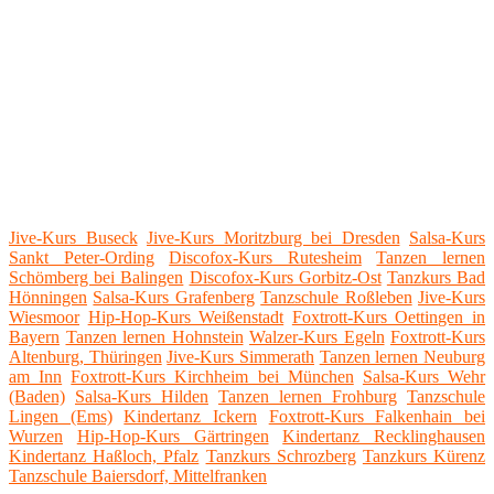
Jive-Kurs Buseck
Jive-Kurs Moritzburg bei Dresden
Salsa-Kurs
Sankt Peter-Ording
Discofox-Kurs Rutesheim
Tanzen lernen
Schömberg bei Balingen
Discofox-Kurs Gorbitz-Ost
Tanzkurs Bad
Hönningen
Salsa-Kurs Grafenberg
Tanzschule Roßleben
Jive-Kurs
Wiesmoor
Hip-Hop-Kurs Weißenstadt
Foxtrott-Kurs Oettingen in
Bayern
Tanzen lernen Hohnstein
Walzer-Kurs Egeln
Foxtrott-Kurs
Altenburg, Thüringen
Jive-Kurs Simmerath
Tanzen lernen Neuburg
am Inn
Foxtrott-Kurs Kirchheim bei München
Salsa-Kurs Wehr
(Baden)
Salsa-Kurs Hilden
Tanzen lernen Frohburg
Tanzschule
Lingen (Ems)
Kindertanz Ickern
Foxtrott-Kurs Falkenhain bei
Wurzen
Hip-Hop-Kurs Gärtringen
Kindertanz Recklinghausen
Kindertanz Haßloch, Pfalz
Tanzkurs Schrozberg
Tanzkurs Kürenz
Tanzschule Baiersdorf, Mittelfranken