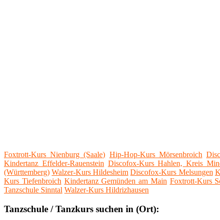
Foxtrott-Kurs Nienburg (Saale)
Hip-Hop-Kurs Mörsenbroich
Dis
Kindertanz Effelder-Rauenstein
Discofox-Kurs Hahlen, Kreis Mi
(Württemberg)
Walzer-Kurs Hildesheim
Discofox-Kurs Melsungen
K
Kurs Tiefenbroich
Kindertanz Gemünden am Main
Foxtrott-Kurs 
Tanzschule Sinntal
Walzer-Kurs Hildrizhausen
Tanzschule / Tanzkurs suchen in (Ort):