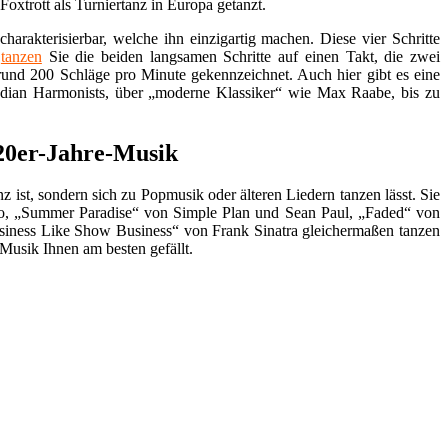
oxtrott als Turniertanz in Europa getanzt.
arakterisierbar, welche ihn einzigartig machen. Diese vier Schritte
t
tanzen
Sie die beiden langsamen Schritte auf einen Takt, die zwei
 rund 200 Schläge pro Minute gekennzeichnet. Auch hier gibt es eine
median Harmonists, über „moderne Klassiker“ wie Max Raabe, bis zu
 20er-Jahre-Musik
tanz ist, sondern sich zu Popmusik oder älteren Liedern tanzen lässt. Sie
Sido, „Summer Paradise“ von Simple Plan und Sean Paul, „Faded“ von
iness Like Show Business“ von Frank Sinatra gleichermaßen tanzen
 Musik Ihnen am besten gefällt.