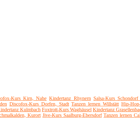
cofox-Kurs Kirn, Nahe
Kindertanz Rhynern
Salsa-Kurs Schondor
nden
Discofox-Kurs Dorfen, Stadt
Tanzen lernen Willstätt
Hip-Hop
indertanz Kulmbach
Foxtrott-Kurs Waghäusel
Kindertanz Grasellenba
Schmalkalden, Kurort
Jive-Kurs Saalburg-Ebersdorf
Tanzen lernen Cal