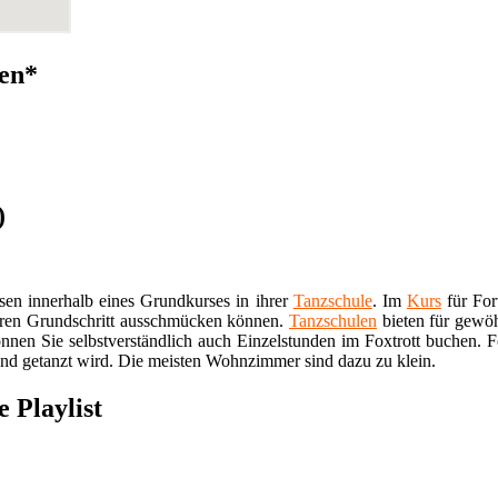
zen*
)
sen innerhalb eines Grundkurses in ihrer
Tanzschule
. Im
Kurs
für For
ihren Grundschritt ausschmücken können.
Tanzschulen
bieten für gewöh
nnen Sie selbstverständlich auch Einzelstunden im Foxtrott buchen. F
end getanzt wird. Die meisten Wohnzimmer sind dazu zu klein.
 Playlist