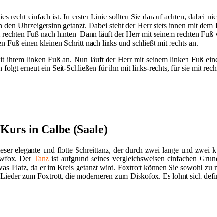
ies recht einfach ist. In erster Linie sollten Sie darauf achten, dabei 
n den Uhrzeigersinn getanzt. Dabei steht der Herr stets innen mit de
 rechten Fuß nach hinten. Dann läuft der Herr mit seinem rechten Fuß v
 Fuß einen kleinen Schritt nach links und schließt mit rechts an.
mit ihrem linken Fuß an. Nun läuft der Herr mit seinem linken Fuß ei
folgt erneut ein Seit-Schließen für ihn mit links-rechts, für sie mit recht
-Kurs in Calbe (Saale)
eser elegante und flotte Schreittanz, der durch zwei lange und zwei k
lowfox. Der
Tanz
ist aufgrund seines vergleichsweisen einfachen Grund
was Platz, da er im Kreis getanzt wird. Foxtrott können Sie sowohl zu 
 Lieder zum Foxtrott, die moderneren zum Diskofox. Es lohnt sich defi