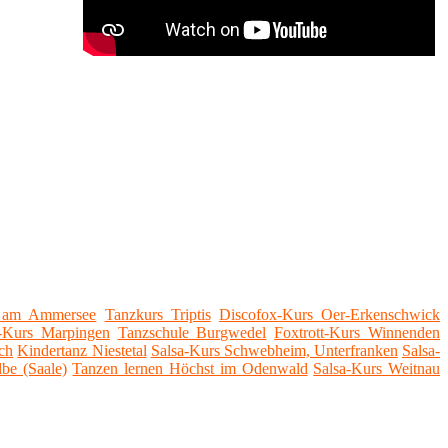
f am Ammersee
Tanzkurs Triptis
Discofox-Kurs Oer-Erkenschwick
-Kurs Marpingen
Tanzschule Burgwedel
Foxtrott-Kurs Winnenden
ch
Kindertanz Niestetal
Salsa-Kurs Schwebheim, Unterfranken
Salsa-
be (Saale)
Tanzen lernen Höchst im Odenwald
Salsa-Kurs Weitnau