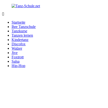
Zurück
zum
Inhalt
Tanz-
Ihre
Schule.net
Tanzschule
Startseite
im
Ihre Tanzschule
Internet
Tanzkurse
Tanzen lernen
Kindertanz
Discofox
Walzer
Jive
Foxtrott
Salsa
Hip-Hop