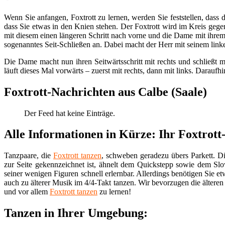
Wenn Sie anfangen, Foxtrott zu lernen, werden Sie feststellen, dass d
dass Sie etwas in den Knien stehen. Der Foxtrott wird im Kreis gege
mit diesem einen längeren Schritt nach vorne und die Dame mit ihrem
sogenanntes Seit-Schließen an. Dabei macht der Herr mit seinem linken
Die Dame macht nun ihren Seitwärtsschritt mit rechts und schließt 
läuft dieses Mal vorwärts – zuerst mit rechts, dann mit links. Daraufhin 
Foxtrott-Nachrichten aus Calbe (Saale)
Der Feed hat keine Einträge.
Alle Informationen in Kürze: Ihr Foxtrott
Tanzpaare, die
Foxtrott tanzen
, schweben geradezu übers Parkett. Di
zur Seite gekennzeichnet ist, ähnelt dem Quickstepp sowie dem S
seiner wenigen Figuren schnell erlernbar. Allerdings benötigen Sie et
auch zu älterer Musik im 4/4-Takt tanzen. Wir bevorzugen die älteren
und vor allem
Foxtrott tanzen
zu lernen!
Tanzen in Ihrer Umgebung: