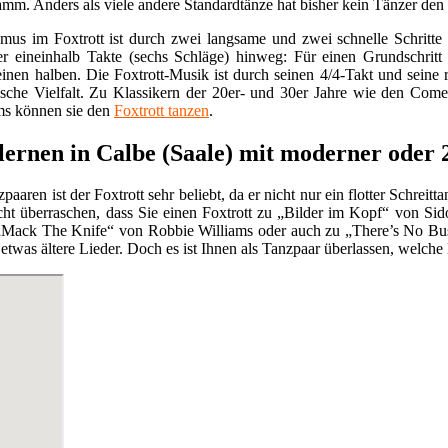
mm. Anders als viele andere Standardtänze hat bisher kein Tänzer den F
us im Foxtrott ist durch zwei langsame und zwei schnelle Schritte ch
r eineinhalb Takte (sechs Schläge) hinweg: Für einen Grundschrit
einen halben. Die Foxtrott-Musik ist durch seinen 4/4-Takt und seine
lische Vielfalt. Zu Klassikern der 20er- und 30er Jahre wie den Co
ms können sie den
Foxtrott tanzen
.
 lernen in Calbe (Saale) mit moderner oder
paaren ist der Foxtrott sehr beliebt, da er nicht nur ein flotter Schreit
eicht überraschen, dass Sie einen Foxtrott zu „Bilder im Kopf“ von 
„Mack The Knife“ von Robbie Williams oder auch zu „There’s No Bus
etwas ältere Lieder. Doch es ist Ihnen als Tanzpaar überlassen, welche