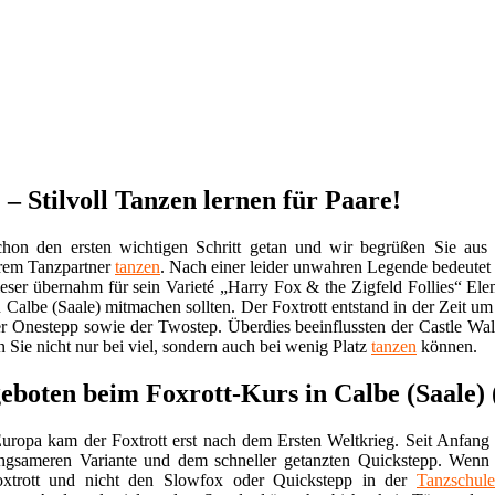
 – Stilvoll Tanzen lernen für Paare!
hon den ersten wichtigen Schritt getan und wir begrüßen Sie au
hrem Tanzpartner
tanzen
. Nach einer leider unwahren Legende bedeutet
ieser übernahm für sein Varieté „Harry Fox & the Zigfeld Follies“ 
 Calbe (Saale) mitmachen sollten. Der Foxtrott entstand in der Zeit 
der Onestepp sowie der Twostep. Überdies beeinflussten der Castle Wa
n Sie nicht nur bei viel, sondern auch bei wenig Platz
tanzen
können.
eboten beim Foxrott-Kurs in Calbe (Saale)
uropa kam der Foxtrott erst nach dem Ersten Weltkrieg. Seit Anfan
angsameren Variante und dem schneller getanzten Quickstepp. Wenn 
Foxtrott und nicht den Slowfox oder Quickstepp in der
Tanzschule