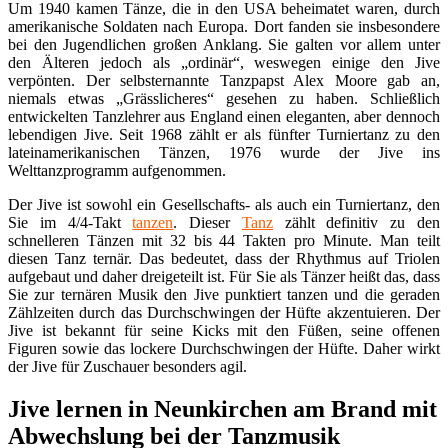
Um 1940 kamen Tänze, die in den USA beheimatet waren, durch
amerikanische Soldaten nach Europa. Dort fanden sie insbesondere
bei den Jugendlichen großen Anklang. Sie galten vor allem unter
den Älteren jedoch als „ordinär“, weswegen einige den Jive
verpönten. Der selbsternannte Tanzpapst Alex Moore gab an,
niemals etwas „Grässlicheres“ gesehen zu haben. Schließlich
entwickelten Tanzlehrer aus England einen eleganten, aber dennoch
lebendigen Jive. Seit 1968 zählt er als fünfter Turniertanz zu den
lateinamerikanischen Tänzen, 1976 wurde der Jive ins
Welttanzprogramm aufgenommen.
Der Jive ist sowohl ein Gesellschafts- als auch ein Turniertanz, den
Sie im 4/4-Takt
tanzen
. Dieser
Tanz
zählt definitiv zu den
schnelleren Tänzen mit 32 bis 44 Takten pro Minute. Man teilt
diesen Tanz ternär. Das bedeutet, dass der Rhythmus auf Triolen
aufgebaut und daher dreigeteilt ist. Für Sie als Tänzer heißt das, dass
Sie zur ternären Musik den Jive punktiert tanzen und die geraden
Zählzeiten durch das Durchschwingen der Hüfte akzentuieren. Der
Jive ist bekannt für seine Kicks mit den Füßen, seine offenen
Figuren sowie das lockere Durchschwingen der Hüfte. Daher wirkt
der Jive für Zuschauer besonders agil.
Jive lernen in Neunkirchen am Brand mit
Abwechslung bei der Tanzmusik