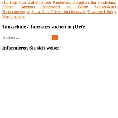
Hip-Hop-Kurs Zuffenhausen
Kindertanz Königswartha
Kindertanz
Klötze
Tanzkurs Rüdersdorf bei Berlin
Walzer-Kurs
Niederstotzingen
Salsa-Kurs Höchst im Odenwald
Tanzkurs Königs
Wusterhausen
Tanzschule / Tanzkurs suchen in (Ort):
Suche
Suchen
nach:
Informieren Sie sich weiter!