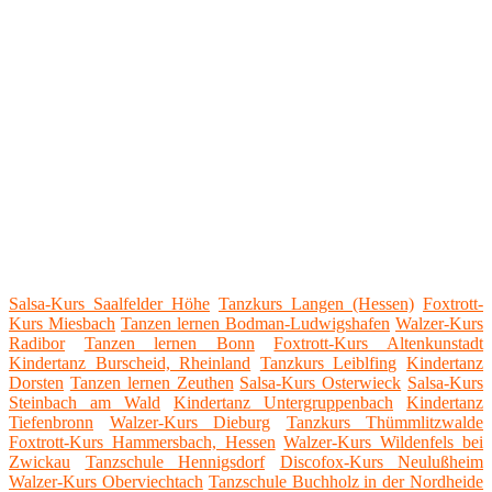
Salsa-Kurs Saalfelder Höhe
Tanzkurs Langen (Hessen)
Foxtrott-
Kurs Miesbach
Tanzen lernen Bodman-Ludwigshafen
Walzer-Kurs
Radibor
Tanzen lernen Bonn
Foxtrott-Kurs Altenkunstadt
Kindertanz Burscheid, Rheinland
Tanzkurs Leiblfing
Kindertanz
Dorsten
Tanzen lernen Zeuthen
Salsa-Kurs Osterwieck
Salsa-Kurs
Steinbach am Wald
Kindertanz Untergruppenbach
Kindertanz
Tiefenbronn
Walzer-Kurs Dieburg
Tanzkurs Thümmlitzwalde
Foxtrott-Kurs Hammersbach, Hessen
Walzer-Kurs Wildenfels bei
Zwickau
Tanzschule Hennigsdorf
Discofox-Kurs Neulußheim
Walzer-Kurs Oberviechtach
Tanzschule Buchholz in der Nordheide