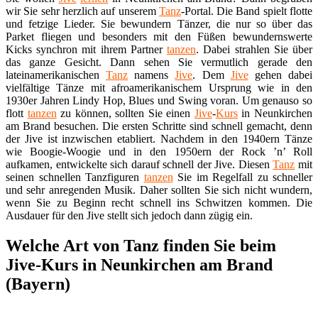
wir Sie sehr herzlich auf unserem
Tanz
-Portal. Die Band spielt flotte
und fetzige Lieder. Sie bewundern Tänzer, die nur so über das
Parket fliegen und besonders mit den Füßen bewundernswerte
Kicks synchron mit ihrem Partner
tanzen
. Dabei strahlen Sie über
das ganze Gesicht. Dann sehen Sie vermutlich gerade den
lateinamerikanischen
Tanz
namens
Jive
. Dem
Jive
gehen dabei
vielfältige Tänze mit afroamerikanischem Ursprung wie in den
1930er Jahren Lindy Hop, Blues und Swing voran. Um genauso so
flott
tanzen
zu können, sollten Sie einen
Jive
-
Kurs
in Neunkirchen
am Brand besuchen. Die ersten Schritte sind schnell gemacht, denn
der Jive ist inzwischen etabliert. Nachdem in den 1940ern Tänze
wie Boogie-Woogie und in den 1950ern der Rock ’n’ Roll
aufkamen, entwickelte sich darauf schnell der Jive. Diesen
Tanz
mit
seinen schnellen Tanzfiguren
tanzen
Sie im Regelfall zu schneller
und sehr anregenden Musik. Daher sollten Sie sich nicht wundern,
wenn Sie zu Beginn recht schnell ins Schwitzen kommen. Die
Ausdauer für den Jive stellt sich jedoch dann zügig ein.
Welche Art von Tanz finden Sie beim
Jive-Kurs in Neunkirchen am Brand
(Bayern)