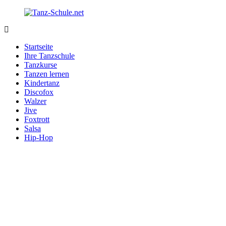
Zurück
zum
Inhalt
Tanz-
Ihre
Schule.net
Tanzschule
Startseite
im
Ihre Tanzschule
Internet
Tanzkurse
Tanzen lernen
Kindertanz
Discofox
Walzer
Jive
Foxtrott
Salsa
Hip-Hop