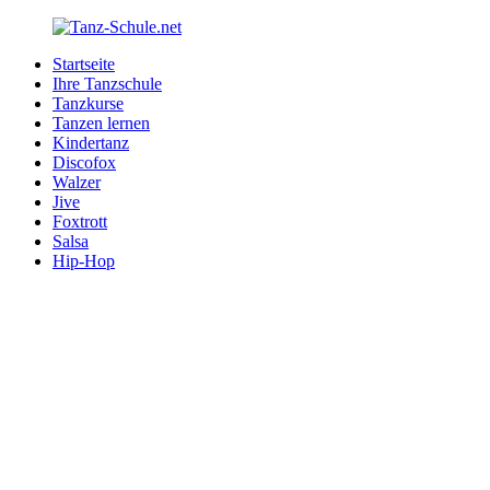
Zurück
zum
Startseite
Inhalt
Tanz-
Ihre
Ihre Tanzschule
Schule.net
Tanzschule
Tanzkurse
im
Tanzen lernen
Internet
Kindertanz
Discofox
Walzer
Jive
Foxtrott
Salsa
Hip-Hop