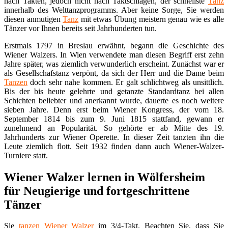
nach Takten, jedoch nicht nach Taktschlägen, der schnellste
Tanz
innerhalb des Welttanzprogramms. Aber keine Sorge, Sie werden
diesen anmutigen
Tanz
mit etwas Übung meistern genau wie es alle
Tänzer vor Ihnen bereits seit Jahrhunderten tun.
Erstmals 1797 in Breslau erwähnt, begann die Geschichte des
Wiener Walzers. In Wien verwendete man diesen Begriff erst zehn
Jahre später, was ziemlich verwunderlich erscheint. Zunächst war er
als Gesellschafstanz verpönt, da sich der Herr und die Dame beim
Tanzen
doch sehr nahe kommen. Er galt schlichtweg als unsittlich.
Bis der bis heute gelehrte und getanzte Standardtanz bei allen
Schichten beliebter und anerkannt wurde, dauerte es noch weitere
sieben Jahre. Denn erst beim Wiener Kongress, der vom 18.
September 1814 bis zum 9. Juni 1815 stattfand, gewann er
zunehmend an Popularität. So gehörte er ab Mitte des 19.
Jahrhunderts zur Wiener Operette. In dieser Zeit tanzten ihn die
Leute ziemlich flott. Seit 1932 finden dann auch Wiener-Walzer-
Turniere statt.
Wiener Walzer lernen in Wölfersheim
für Neugierige und fortgeschrittene
Tänzer
Sie
tanzen
Wiener Walzer
im 3/4-Takt. Beachten Sie, dass Sie