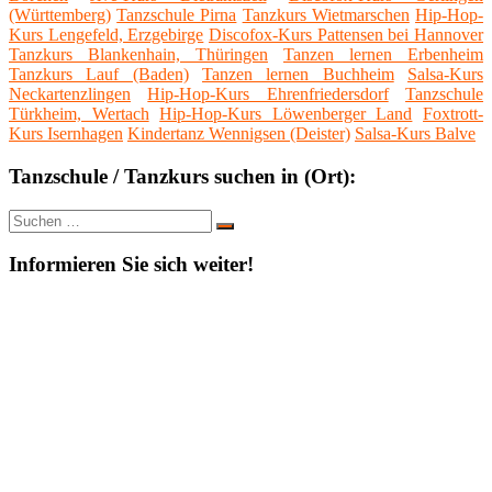
(Württemberg)
Tanzschule Pirna
Tanzkurs Wietmarschen
Hip-Hop-
Kurs Lengefeld, Erzgebirge
Discofox-Kurs Pattensen bei Hannover
Tanzkurs Blankenhain, Thüringen
Tanzen lernen Erbenheim
Tanzkurs Lauf (Baden)
Tanzen lernen Buchheim
Salsa-Kurs
Neckartenzlingen
Hip-Hop-Kurs Ehrenfriedersdorf
Tanzschule
Türkheim, Wertach
Hip-Hop-Kurs Löwenberger Land
Foxtrott-
Kurs Isernhagen
Kindertanz Wennigsen (Deister)
Salsa-Kurs Balve
Tanzschule / Tanzkurs suchen in (Ort):
Suche
Suchen
nach:
Informieren Sie sich weiter!