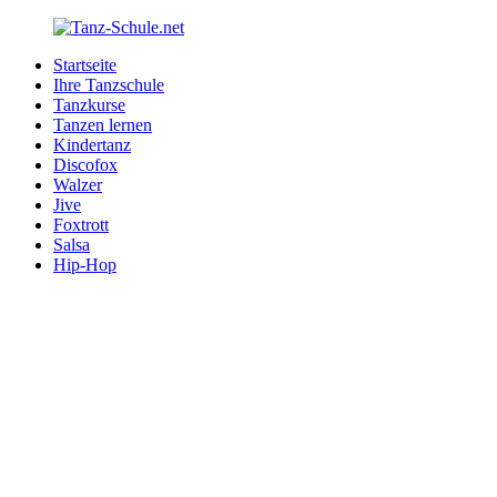
Zurück
zum
Startseite
Inhalt
Tanz-
Ihre
Ihre Tanzschule
Schule.net
Tanzschule
Tanzkurse
im
Tanzen lernen
Internet
Kindertanz
Discofox
Walzer
Jive
Foxtrott
Salsa
Hip-Hop