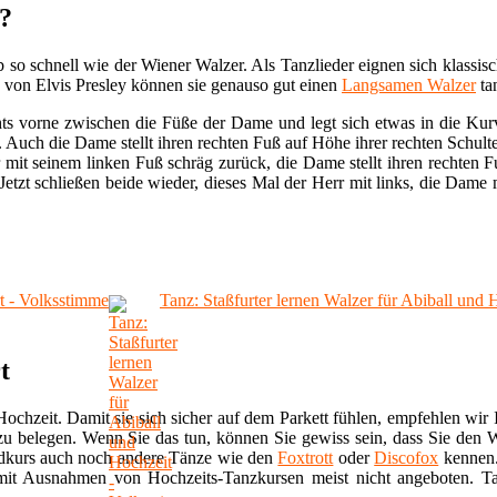
?
 so schnell wie der Wiener Walzer. Als Tanzlieder eignen sich klassis
 von Elvis Presley können sie genauso gut einen
Langsamen Walzer
ta
hts vorne zwischen die Füße der Dame und legt sich etwas in die Kur
. Auch die Dame stellt ihren rechten Fuß auf Höhe ihrer rechten Schulte
rr mit seinem linken Fuß schräg zurück, die Dame stellt ihren rechte
Jetzt schließen beide wieder, dieses Mal der Herr mit links, die Dame 
rt - Volksstimme
Tanz: Staßfurter lernen Walzer für Abiball und
t
ochzeit. Damit sie sich sicher auf dem Parkett fühlen, empfehlen wir 
u belegen. Wenn Sie das tun, können Sie gewiss sein, dass Sie den 
ndkurs auch noch andere Tänze wie den
Foxtrott
oder
Discofox
kennen.
mit Ausnahmen von Hochzeits-Tanzkursen meist nicht angeboten. Ta