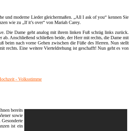
che und moderne Lieder gleichermaßen. „All I ask of you“ kennen Sie
nzen wie zu „If it’s over“ von Mariah Carey.
ve. Die Dame geht analog mit ihrem linken Fuß schräg links zurück.
r ab. Anschließend schließen beide, der Herr mit rechts, die Dame mit
n Fuß beim nach vorne Gehen zwischen die Füße des Herren. Nun stellt
mit rechts. Eine weitere Vierteldrehung ist geschafft! Nun geht es von
 Hochzeit - Volksstimme
Ihnen bereits
Wiener sowie
 Gesonderte
nzen ist ein