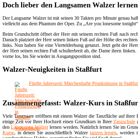
Doch lieber den Langsamen Walzer lernen
Der Langsame Walzer ist mit seinen 30 Takten pro Minute genau halb
vielleicht aus dem Phantom der Oper. Zu „Are you lonesome tonight“
Beim Grundschritt öffnet der Herr mit seinem rechten Fuß nach rec
Danach platziert der Herr seinen linken Fuß auf der Höhe des rechten
links. Nun haben Sie eine Vierteldrehung getanzt. Jetzt geht der He
der Herr seinen rechten Fuß schulterbreit ab, die Dame ihren linken. 
vorne los, bis Sie wieder in Ausgangsposition sind.
Walzer-Neuigkeiten in Staßfurt
Fünfte Jahreszeit: Märchenhafte Prunksitzung in Staßfu
Zusammengefasst: Walzer-Kurs in Staßfur
Viele Tanzpaare eröffnen mit einem Walzer die Tanzfläche auf ihrer H
einige Zeit vor Ihrer Hochzeit einen Grundkurs in Ihrer
Tanzschule
z
den
Langsamen Walzer
lernen werden. Natürlich lernen Sie im Gru
Kurse
, in denen Sie ausschließlich Walzer
tanzen lernen
, werden 