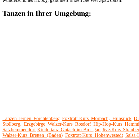
wunderschönes Hobby, garantiert finden Sie viel Spaß daran!
Tanzen in Ihrer Umgebung:
Tanzen lernen Forchtenberg
Foxtrott-Kurs Morbach, Hunsrück
Di
Stollberg, Erzgebirge
Walzer-Kurs Rosdorf
Hip-Hop-Kurs Hemmi
Salzhemmendorf
Kindertanz Gutach im Breisgau
Jive-Kurs Straube
Walzer-Kurs Bretten (Baden)
Foxtrott-Kurs Hohenwestedt
Salsa-