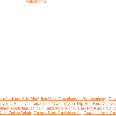
scofox-Kurs Schiffdorf
Jive-Kurs Dettenhausen (Württemberg)
Tanz
ngen / Hannover
Tanzschule Owen (Teck)
Hip-Hop-Kurs Zapfend
nhardt
Kindertanz Zeithain
Tanzschule Aichtal
Hip-Hop-Kurs Freie u
Kurs Zerbst/Anhalt
Foxtrott-Kurs Großalmerode
Tanzen lernen Gr