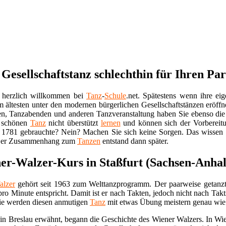
Gesellschaftstanz schlechthin für Ihren Par
 herzlich willkommen bei
Tanz
-
Schule
.net. Spätestens wenn ihre eig
m ältesten unter den modernen bürgerlichen Gesellschaftstänzen eröffn
en, Tanzabenden und anderen Tanzveranstaltung haben Sie ebenso die
n schönen
Tanz
nicht überstützt
lernen
und können sich der Vorbereitu
r“ 1781 gebrauchte? Nein? Machen Sie sich keine Sorgen. Das wissen 
. Der Zusammenhang zum
Tanzen
entstand dann später.
er-Walzer-Kurs in Staßfurt (Sachsen-Anhal
alzer
gehört seit 1963 zum Welttanzprogramm. Der paarweise getanzte
ro Minute entspricht. Damit ist er nach Takten, jedoch nicht nach Takt
Sie werden diesen anmutigen
Tanz
mit etwas Übung meistern genau wie es
in Breslau erwähnt, begann die Geschichte des Wiener Walzers. In Wie