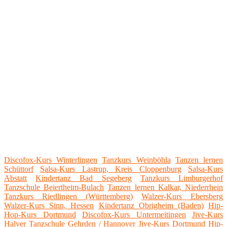
Discofox-Kurs Winterlingen
Tanzkurs Weinböhla
Tanzen lernen
Schüttorf
Salsa-Kurs Lastrup, Kreis Cloppenburg
Salsa-Kurs
Abstatt
Kindertanz Bad Segeberg
Tanzkurs Limburgerhof
Tanzschule Beiertheim-Bulach
Tanzen lernen Kalkar, Niederrhein
Tanzkurs Riedlingen (Württemberg)
Walzer-Kurs Ebersberg
Walzer-Kurs Sinn, Hessen
Kindertanz Obrigheim (Baden)
Hip-
Hop-Kurs Dortmund
Discofox-Kurs Untermeitingen
Jive-Kurs
Halver
Tanzschule Gehrden / Hannover
Jive-Kurs Dortmund
Hip-