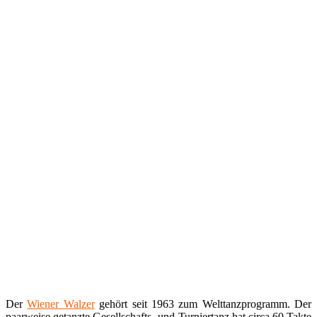
Der
Wiener Walzer
gehört seit 1963 zum Welttanzprogramm. Der
paarweise getanzte Gesellschafts- und Turniertanz hat circa 60 Takte