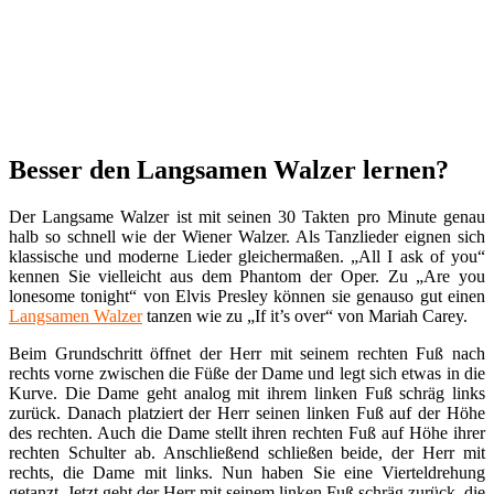
Besser den Langsamen Walzer lernen?
Der Langsame Walzer ist mit seinen 30 Takten pro Minute genau
halb so schnell wie der Wiener Walzer. Als Tanzlieder eignen sich
klassische und moderne Lieder gleichermaßen. „All I ask of you“
kennen Sie vielleicht aus dem Phantom der Oper. Zu „Are you
lonesome tonight“ von Elvis Presley können sie genauso gut einen
Langsamen Walzer
tanzen wie zu „If it’s over“ von Mariah Carey.
Beim Grundschritt öffnet der Herr mit seinem rechten Fuß nach
rechts vorne zwischen die Füße der Dame und legt sich etwas in die
Kurve. Die Dame geht analog mit ihrem linken Fuß schräg links
zurück. Danach platziert der Herr seinen linken Fuß auf der Höhe
des rechten. Auch die Dame stellt ihren rechten Fuß auf Höhe ihrer
rechten Schulter ab. Anschließend schließen beide, der Herr mit
rechts, die Dame mit links. Nun haben Sie eine Vierteldrehung
getanzt. Jetzt geht der Herr mit seinem linken Fuß schräg zurück, die