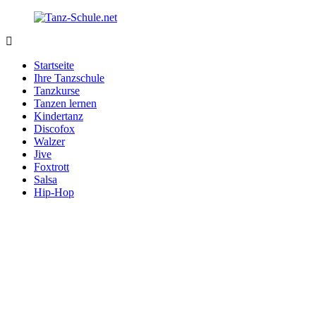
Zurück
zum
Inhalt
Tanz-
Ihre
Schule.net
Tanzschule
Startseite
im
Ihre Tanzschule
Internet
Tanzkurse
Tanzen lernen
Kindertanz
Discofox
Walzer
Jive
Foxtrott
Salsa
Hip-Hop