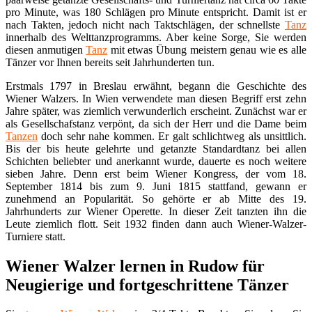
pro Minute, was 180 Schlägen pro Minute entspricht. Damit ist er
nach Takten, jedoch nicht nach Taktschlägen, der schnellste
Tanz
innerhalb des Welttanzprogramms. Aber keine Sorge, Sie werden
diesen anmutigen
Tanz
mit etwas Übung meistern genau wie es alle
Tänzer vor Ihnen bereits seit Jahrhunderten tun.
Erstmals 1797 in Breslau erwähnt, begann die Geschichte des
Wiener Walzers. In Wien verwendete man diesen Begriff erst zehn
Jahre später, was ziemlich verwunderlich erscheint. Zunächst war er
als Gesellschafstanz verpönt, da sich der Herr und die Dame beim
Tanzen
doch sehr nahe kommen. Er galt schlichtweg als unsittlich.
Bis der bis heute gelehrte und getanzte Standardtanz bei allen
Schichten beliebter und anerkannt wurde, dauerte es noch weitere
sieben Jahre. Denn erst beim Wiener Kongress, der vom 18.
September 1814 bis zum 9. Juni 1815 stattfand, gewann er
zunehmend an Popularität. So gehörte er ab Mitte des 19.
Jahrhunderts zur Wiener Operette. In dieser Zeit tanzten ihn die
Leute ziemlich flott. Seit 1932 finden dann auch Wiener-Walzer-
Turniere statt.
Wiener Walzer lernen in Rudow für
Neugierige und fortgeschrittene Tänzer