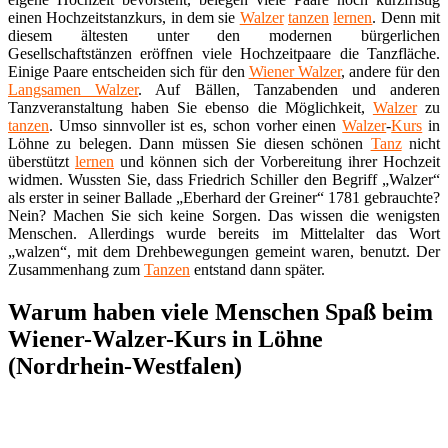
einen Hochzeitstanzkurs, in dem sie
Walzer
tanzen
lernen
. Denn mit
diesem ältesten unter den modernen bürgerlichen
Gesellschaftstänzen eröffnen viele Hochzeitpaare die Tanzfläche.
Einige Paare entscheiden sich für den
Wiener Walzer
, andere für den
Langsamen Walzer
. Auf Bällen, Tanzabenden und anderen
Tanzveranstaltung haben Sie ebenso die Möglichkeit,
Walzer
zu
tanzen
. Umso sinnvoller ist es, schon vorher einen
Walzer
-
Kurs
in
Löhne zu belegen. Dann müssen Sie diesen schönen
Tanz
nicht
überstützt
lernen
und können sich der Vorbereitung ihrer Hochzeit
widmen. Wussten Sie, dass Friedrich Schiller den Begriff „Walzer“
als erster in seiner Ballade „Eberhard der Greiner“ 1781 gebrauchte?
Nein? Machen Sie sich keine Sorgen. Das wissen die wenigsten
Menschen. Allerdings wurde bereits im Mittelalter das Wort
„walzen“, mit dem Drehbewegungen gemeint waren, benutzt. Der
Zusammenhang zum
Tanzen
entstand dann später.
Warum haben viele Menschen Spaß beim
Wiener-Walzer-Kurs in Löhne
(Nordrhein-Westfalen)