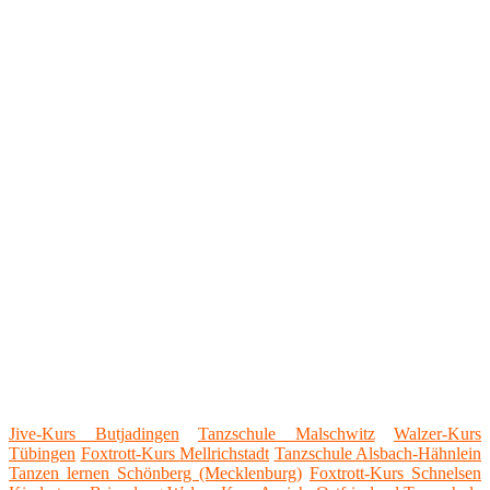
Jive-Kurs Butjadingen
Tanzschule Malschwitz
Walzer-Kurs
Tübingen
Foxtrott-Kurs Mellrichstadt
Tanzschule Alsbach-Hähnlein
Tanzen lernen Schönberg (Mecklenburg)
Foxtrott-Kurs Schnelsen