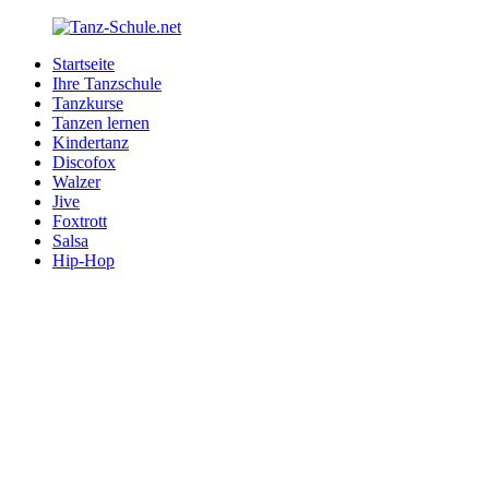
Zurück
zum
Startseite
Inhalt
Tanz-
Ihre
Ihre Tanzschule
Schule.net
Tanzschule
Tanzkurse
im
Tanzen lernen
Internet
Kindertanz
Discofox
Walzer
Jive
Foxtrott
Salsa
Hip-Hop