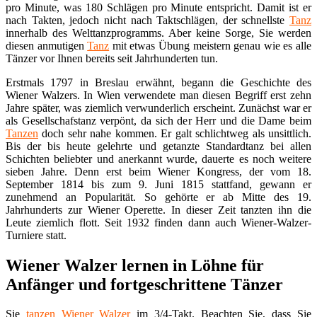
pro Minute, was 180 Schlägen pro Minute entspricht. Damit ist er
nach Takten, jedoch nicht nach Taktschlägen, der schnellste
Tanz
innerhalb des Welttanzprogramms. Aber keine Sorge, Sie werden
diesen anmutigen
Tanz
mit etwas Übung meistern genau wie es alle
Tänzer vor Ihnen bereits seit Jahrhunderten tun.
Erstmals 1797 in Breslau erwähnt, begann die Geschichte des
Wiener Walzers. In Wien verwendete man diesen Begriff erst zehn
Jahre später, was ziemlich verwunderlich erscheint. Zunächst war er
als Gesellschafstanz verpönt, da sich der Herr und die Dame beim
Tanzen
doch sehr nahe kommen. Er galt schlichtweg als unsittlich.
Bis der bis heute gelehrte und getanzte Standardtanz bei allen
Schichten beliebter und anerkannt wurde, dauerte es noch weitere
sieben Jahre. Denn erst beim Wiener Kongress, der vom 18.
September 1814 bis zum 9. Juni 1815 stattfand, gewann er
zunehmend an Popularität. So gehörte er ab Mitte des 19.
Jahrhunderts zur Wiener Operette. In dieser Zeit tanzten ihn die
Leute ziemlich flott. Seit 1932 finden dann auch Wiener-Walzer-
Turniere statt.
Wiener Walzer lernen in Löhne für
Anfänger und fortgeschrittene Tänzer
Sie
tanzen
Wiener Walzer
im 3/4-Takt. Beachten Sie, dass Sie