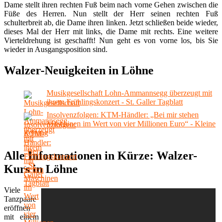
Dame stellt ihren rechten Fuß beim nach vorne Gehen zwischen die
Füße des Herren. Nun stellt der Herr seinen rechten Fuß
schulterbreit ab, die Dame ihren linken. Jetzt schließen beide wieder,
dieses Mal der Herr mit links, die Dame mit rechts. Eine weitere
Vierteldrehung ist geschafft! Nun geht es von vorne los, bis Sie
wieder in Ausgangsposition sind.
Walzer-Neuigkeiten in Löhne
Musikgesellschaft Lohn-Ammannsegg überzeugt mit
ihrem Frühlingskonzert - St. Galler Tagblatt
Insolvenzfolgen: KTM-Händler: „Bei mir stehen
Maschinen im Wert von vier Millionen Euro“ - Kleine
Zeitung
Alle Informationen in Kürze: Walzer-
Kurs in Löhne
Viele
Tanzpaare
eröffnen
mit einem