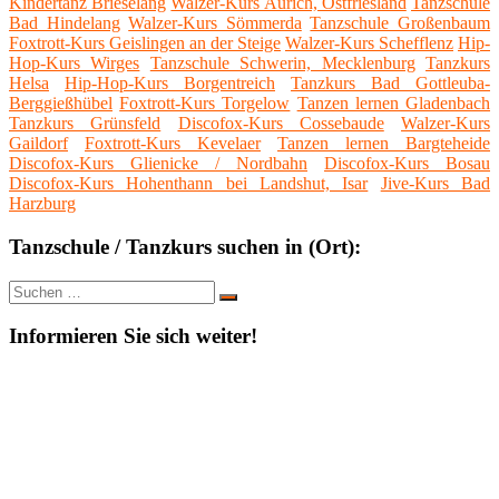
Kindertanz Brieselang
Walzer-Kurs Aurich, Ostfriesland
Tanzschule
Bad Hindelang
Walzer-Kurs Sömmerda
Tanzschule Großenbaum
Foxtrott-Kurs Geislingen an der Steige
Walzer-Kurs Schefflenz
Hip-
Hop-Kurs Wirges
Tanzschule Schwerin, Mecklenburg
Tanzkurs
Helsa
Hip-Hop-Kurs Borgentreich
Tanzkurs Bad Gottleuba-
Berggießhübel
Foxtrott-Kurs Torgelow
Tanzen lernen Gladenbach
Tanzkurs Grünsfeld
Discofox-Kurs Cossebaude
Walzer-Kurs
Gaildorf
Foxtrott-Kurs Kevelaer
Tanzen lernen Bargteheide
Discofox-Kurs Glienicke / Nordbahn
Discofox-Kurs Bosau
Discofox-Kurs Hohenthann bei Landshut, Isar
Jive-Kurs Bad
Harzburg
Tanzschule / Tanzkurs suchen in (Ort):
Suche
Suchen
nach:
Informieren Sie sich weiter!