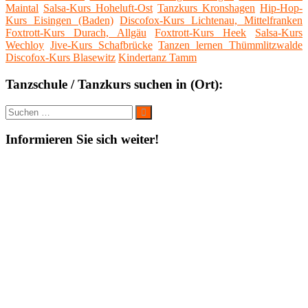
Maintal
Salsa-Kurs Hoheluft-Ost
Tanzkurs Kronshagen
Hip-Hop-
Kurs Eisingen (Baden)
Discofox-Kurs Lichtenau, Mittelfranken
Foxtrott-Kurs Durach, Allgäu
Foxtrott-Kurs Heek
Salsa-Kurs
Wechloy
Jive-Kurs Schafbrücke
Tanzen lernen Thümmlitzwalde
Discofox-Kurs Blasewitz
Kindertanz Tamm
Tanzschule / Tanzkurs suchen in (Ort):
Suche
Suchen
nach:
Informieren Sie sich weiter!