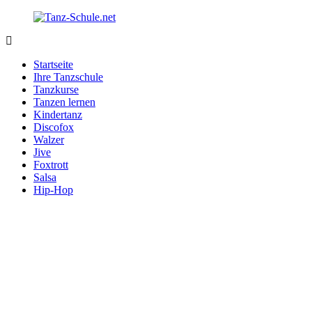
Zurück
zum
Inhalt
Tanz-
Ihre
Schule.net
Tanzschule
Startseite
im
Ihre Tanzschule
Internet
Tanzkurse
Tanzen lernen
Kindertanz
Discofox
Walzer
Jive
Foxtrott
Salsa
Hip-Hop