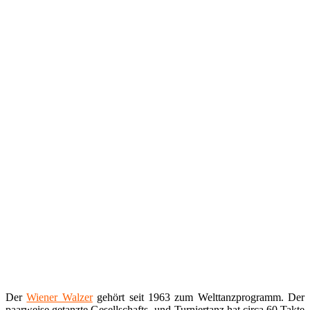
Der
Wiener Walzer
gehört seit 1963 zum Welttanzprogramm. Der
paarweise getanzte Gesellschafts- und Turniertanz hat circa 60 Takte