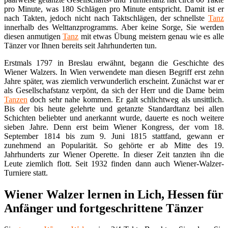
pro Minute, was 180 Schlägen pro Minute entspricht. Damit ist er
nach Takten, jedoch nicht nach Taktschlägen, der schnellste
Tanz
innerhalb des Welttanzprogramms. Aber keine Sorge, Sie werden
diesen anmutigen
Tanz
mit etwas Übung meistern genau wie es alle
Tänzer vor Ihnen bereits seit Jahrhunderten tun.
Erstmals 1797 in Breslau erwähnt, begann die Geschichte des
Wiener Walzers. In Wien verwendete man diesen Begriff erst zehn
Jahre später, was ziemlich verwunderlich erscheint. Zunächst war er
als Gesellschafstanz verpönt, da sich der Herr und die Dame beim
Tanzen
doch sehr nahe kommen. Er galt schlichtweg als unsittlich.
Bis der bis heute gelehrte und getanzte Standardtanz bei allen
Schichten beliebter und anerkannt wurde, dauerte es noch weitere
sieben Jahre. Denn erst beim Wiener Kongress, der vom 18.
September 1814 bis zum 9. Juni 1815 stattfand, gewann er
zunehmend an Popularität. So gehörte er ab Mitte des 19.
Jahrhunderts zur Wiener Operette. In dieser Zeit tanzten ihn die
Leute ziemlich flott. Seit 1932 finden dann auch Wiener-Walzer-
Turniere statt.
Wiener Walzer lernen in Lich, Hessen für
Anfänger und fortgeschrittene Tänzer