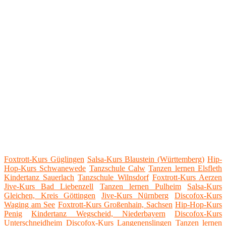
Foxtrott-Kurs Güglingen
Salsa-Kurs Blaustein (Württemberg)
Hip-
Hop-Kurs Schwanewede
Tanzschule Calw
Tanzen lernen Elsfleth
Kindertanz Sauerlach
Tanzschule Wilnsdorf
Foxtrott-Kurs Aerzen
Jive-Kurs Bad Liebenzell
Tanzen lernen Pulheim
Salsa-Kurs
Gleichen, Kreis Göttingen
Jive-Kurs Nürnberg
Discofox-Kurs
Waging am See
Foxtrott-Kurs Großenhain, Sachsen
Hip-Hop-Kurs
Penig
Kindertanz Wegscheid, Niederbayern
Discofox-Kurs
Unterschneidheim
Discofox-Kurs Langenenslingen
Tanzen lernen