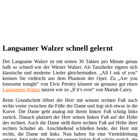
Langsamer Walzer schnell gelernt
Der Langsame Walzer ist mit seinen 30 Takten pro Minute genau
halb so schnell wie der Wiener Walzer. Als Tanzlieder eignen sich
klassische und moderne Lieder gleichermaßen. „All I ask of you“
kennen Sie vielleicht aus dem Phantom der Oper. Zu „Are you
lonesome tonight“ von Elvis Presley können sie genauso gut einen
Langsamen Walzer
tanzen wie zu „If it’s over“ von Mariah Carey.
Beim Grundschritt öffnet der Herr mit seinem rechten Fuß nach
rechts vorne zwischen die Füße der Dame und legt sich etwas in die
Kurve. Die Dame geht analog mit ihrem linken Fuß schräg links
zurück. Danach platziert der Herr seinen linken Fuß auf der Höhe
des rechten. Auch die Dame stellt ihren rechten Fuß auf Höhe ihrer
rechten Schulter ab. Anschließend schließen beide, der Herr mit
rechts, die Dame mit links. Nun haben Sie eine Vierteldrehung
getanzt. Jetzt geht der Herr mit seinem linken Fuß schräg zurück, die