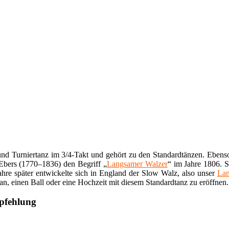
und Turniertanz im 3/4-Takt und gehört zu den Standardtänzen. Eben
Ebers (1770–1836) den Begriff „
Langsamer Walzer
“ im Jahre 1806. 
ahre später entwickelte sich in England der Slow Walz, also unser
Lan
h an, einen Ball oder eine Hochzeit mit diesem Standardtanz zu eröffnen.
mpfehlung