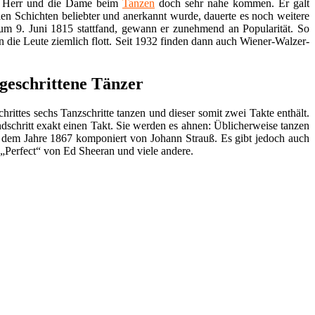
der Herr und die Dame beim
Tanzen
doch sehr nahe kommen. Er galt
allen Schichten beliebter und anerkannt wurde, dauerte es noch weitere
um 9. Juni 1815 stattfand, gewann er zunehmend an Popularität. So
hn die Leute ziemlich flott. Seit 1932 finden dann auch Wiener-Walzer-
geschrittene Tänzer
rittes sechs Tanzschritte tanzen und dieser somit zwei Takte enthält.
dschritt exakt einen Takt. Sie werden es ahnen: Üblicherweise tanzen
s dem Jahre 1867 komponiert von Johann Strauß. Es gibt jedoch auch
Perfect“ von Ed Sheeran und viele andere.