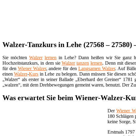
Walzer-Tanzkurs in Lehe (27568 – 27580) – 
Sie möchten
Walzer
lernen
in Lehe? Dann heißen wir Sie ganz h
Hochzeitstanzkurs, in dem sie
Walzer
tanzen
lernen
. Denn mit diese
für den
Wiener Walzer
, andere für den
Langsamen Walzer
. Auf Bäll
einen
Walzer
-
Kurs
in Lehe zu belegen. Dann müssen Sie diesen sc
„Walzer“ als erster in seiner Ballade „Eberhard der Greiner“ 1781
„walzen“, mit dem Drehbewegungen gemeint waren, benutzt. Der
Was erwartet Sie beim Wiener-Walzer-Ku
Der
Wiener W
180 Schlägen p
keine Sorge, 
Erstmals 1797 