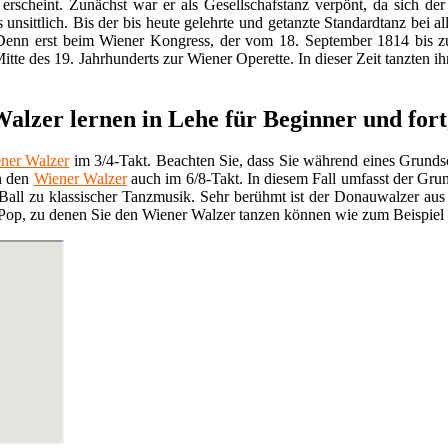
 erscheint. Zunächst war er als Gesellschafstanz verpönt, da sich 
s unsittlich. Bis der bis heute gelehrte und getanzte Standardtanz bei 
 Denn erst beim Wiener Kongress, der vom 18. September 1814 bis z
Mitte des 19. Jahrhunderts zur Wiener Operette. In dieser Zeit tanzten i
alzer lernen in Lehe für Beginner und fort
ner Walzer
im 3/4-Takt. Beachten Sie, dass Sie während eines Grundsch
n den
Wiener Walzer
auch im 6/8-Takt. In diesem Fall umfasst der Grun
 Ball zu klassischer Tanzmusik. Sehr berühmt ist der Donauwalzer au
op, zu denen Sie den Wiener Walzer tanzen können wie zum Beispiel „