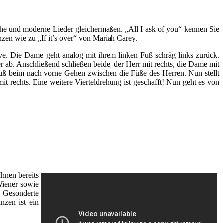
che und moderne Lieder gleichermaßen. „All I ask of you“ kennen Sie
nzen wie zu „If it’s over“ von Mariah Carey.
ve. Die Dame geht analog mit ihrem linken Fuß schräg links zurück.
r ab. Anschließend schließen beide, der Herr mit rechts, die Dame mit
n Fuß beim nach vorne Gehen zwischen die Füße des Herren. Nun stellt
mit rechts. Eine weitere Vierteldrehung ist geschafft! Nun geht es von
Ihnen bereits
Wiener sowie
 Gesonderte
nzen ist ein