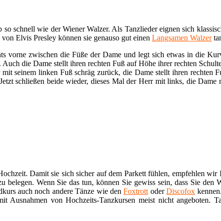
 so schnell wie der Wiener Walzer. Als Tanzlieder eignen sich klassis
 von Elvis Presley können sie genauso gut einen
Langsamen Walzer
ta
hts vorne zwischen die Füße der Dame und legt sich etwas in die Kur
. Auch die Dame stellt ihren rechten Fuß auf Höhe ihrer rechten Schulte
rr mit seinem linken Fuß schräg zurück, die Dame stellt ihren rechte
Jetzt schließen beide wieder, dieses Mal der Herr mit links, die Dame 
ochzeit. Damit sie sich sicher auf dem Parkett fühlen, empfehlen wir 
u belegen. Wenn Sie das tun, können Sie gewiss sein, dass Sie den 
ndkurs auch noch andere Tänze wie den
Foxtrott
oder
Discofox
kennen.
mit Ausnahmen von Hochzeits-Tanzkursen meist nicht angeboten. Ta