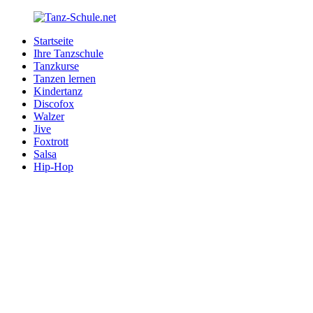
Zurück
zum
Startseite
Inhalt
Tanz-
Ihre
Ihre Tanzschule
Schule.net
Tanzschule
Tanzkurse
im
Tanzen lernen
Internet
Kindertanz
Discofox
Walzer
Jive
Foxtrott
Salsa
Hip-Hop