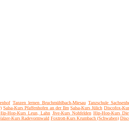
enhof
Tanzen lernen Bruchmühlbach-Miesau
Tanzschule Sachsenh
)
Salsa-Kurs Pfaffenhofen an der Ilm
Salsa-Kurs Jülich
Discofox-Kur
Hip-Hop-Kurs Leun, Lahn
Jive-Kurs Nohfelden
Hip-Hop-Kurs Diet
alzer-Kurs Radevormwald
Foxtrott-Kurs Krumbach (Schwaben)
Disc