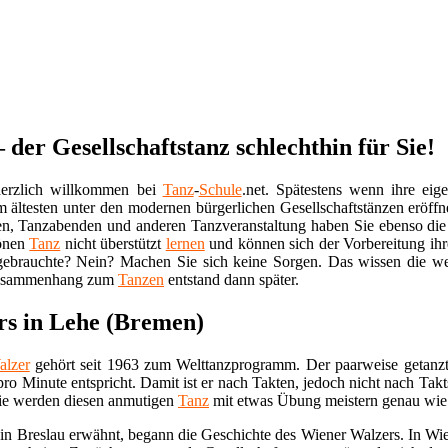
der Gesellschaftstanz schlechthin für Sie!
erzlich willkommen bei
Tanz
-
Schule
.net. Spätestens wenn ihre eig
m ältesten unter den modernen bürgerlichen Gesellschaftstänzen eröffn
en, Tanzabenden und anderen Tanzveranstaltung haben Sie ebenso die
hönen
Tanz
nicht überstützt
lernen
und können sich der Vorbereitung ihre
 gebrauchte? Nein? Machen Sie sich keine Sorgen. Das wissen die we
 Zusammenhang zum
Tanzen
entstand dann später.
rs in Lehe (Bremen)
alzer
gehört seit 1963 zum Welttanzprogramm. Der paarweise getanzte
ro Minute entspricht. Damit ist er nach Takten, jedoch nicht nach Takt
Sie werden diesen anmutigen
Tanz
mit etwas Übung meistern genau wie es
in Breslau erwähnt, begann die Geschichte des Wiener Walzers. In Wie