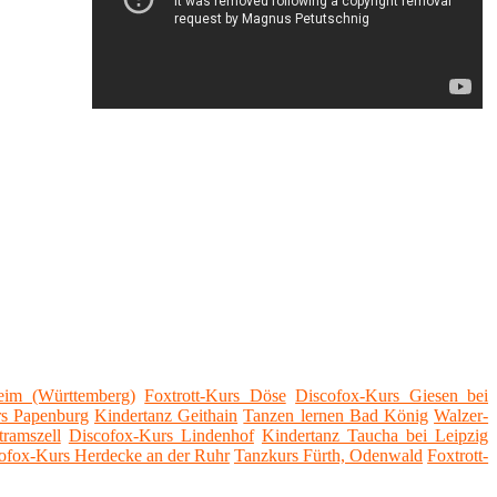
eim (Württemberg)
Foxtrott-Kurs Döse
Discofox-Kurs Giesen bei
s Papenburg
Kindertanz Geithain
Tanzen lernen Bad König
Walzer-
ramszell
Discofox-Kurs Lindenhof
Kindertanz Taucha bei Leipzig
ofox-Kurs Herdecke an der Ruhr
Tanzkurs Fürth, Odenwald
Foxtrott-