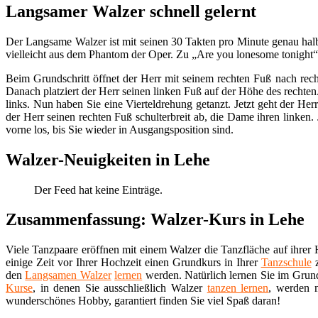
Langsamer Walzer schnell gelernt
Der Langsame Walzer ist mit seinen 30 Takten pro Minute genau halb
vielleicht aus dem Phantom der Oper. Zu „Are you lonesome tonight“
Beim Grundschritt öffnet der Herr mit seinem rechten Fuß nach rec
Danach platziert der Herr seinen linken Fuß auf der Höhe des rechten
links. Nun haben Sie eine Vierteldrehung getanzt. Jetzt geht der He
der Herr seinen rechten Fuß schulterbreit ab, die Dame ihren linken. 
vorne los, bis Sie wieder in Ausgangsposition sind.
Walzer-Neuigkeiten in Lehe
Der Feed hat keine Einträge.
Zusammenfassung: Walzer-Kurs in Lehe
Viele Tanzpaare eröffnen mit einem Walzer die Tanzfläche auf ihrer H
einige Zeit vor Ihrer Hochzeit einen Grundkurs in Ihrer
Tanzschule
z
den
Langsamen Walzer
lernen
werden. Natürlich lernen Sie im Gru
Kurse
, in denen Sie ausschließlich Walzer
tanzen lernen
, werden 
wunderschönes Hobby, garantiert finden Sie viel Spaß daran!