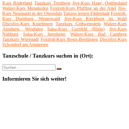
Kurs Röderland
Tanzkurs Trostberg
Jive-Kurs Hage, Ostfriesland
Walzer-Kurs Mengkofen
Foxtrott-Kurs Pfaffing an der Attel
Jive-
Kurs Neumarkt in der Oberpfalz
Tanzen lernen Filderstadt
Foxtrott-
Kurs Dornburg, Westerwald
Jive-Kurs Kirchberg im Wald
Discofox-Kurs Knielingen
Tanzkurs Gößweinstein
Walzer-Kurs
Arnsberg, Westfalen
Salsa-Kurs Gersfeld (Rhön)
Jive-Kurs
Nabburg
Salsa-Kurs Igersheim
Walzer-Kurs Bad Camberg
Tanzkurs Wörrstadt
Foxtrott-Kurs Regis-Breitingen
Discofox-Kurs
Schondorf am Ammersee
Tanzschule / Tanzkurs suchen in (Ort):
Suche
Suchen
nach:
Informieren Sie sich weiter!