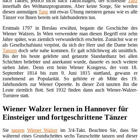
nach Takten, jedoch nicht nach Taktschlägen, der schnellste
Tanz
innerhalb des Welttanzprogramms. Aber keine Sorge, Sie werden
diesen anmutigen
Tanz
mit etwas Übung meistern genau wie es alle
Tänzer vor Ihnen bereits seit Jahrhunderten tun.
Erstmals 1797 in Breslau erwähnt, begann die Geschichte des
Wiener Walzers. In Wien verwendete man diesen Begriff erst zehn
Jahre später, was ziemlich verwunderlich erscheint. Zunächst war er
als Gesellschafstanz verpönt, da sich der Herr und die Dame beim
Tanzen
doch sehr nahe kommen. Er galt schlichtweg als unsittlich.
Bis der bis heute gelehrte und getanzte Standardtanz bei allen
Schichten beliebter und anerkannt wurde, dauerte es noch weitere
sieben Jahre. Denn erst beim Wiener Kongress, der vom 18.
September 1814 bis zum 9. Juni 1815 stattfand, gewann er
zunehmend an Popularität. So gehörte er ab Mitte des 19.
Jahrhunderts zur Wiener Operette. In dieser Zeit tanzten ihn die
Leute ziemlich flott. Seit 1932 finden dann auch Wiener-Walzer-
Turniere statt.
Wiener Walzer lernen in Hannover für
Einsteiger und fortgeschrittene Tänzer
Sie
tanzen
Wiener Walzer
im 3/4-Takt. Beachten Sie, dass Sie
während eines Grundschrittes sechs Tanzschritte tanzen und dieser