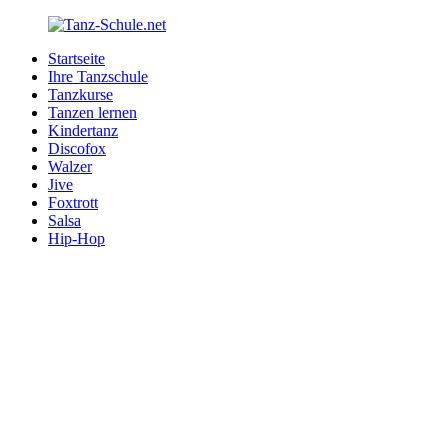
Zurück
zum
Startseite
Inhalt
Tanz-
Ihre
Ihre Tanzschule
Schule.net
Tanzschule
Tanzkurse
im
Tanzen lernen
Internet
Kindertanz
Discofox
Walzer
Jive
Foxtrott
Salsa
Hip-Hop