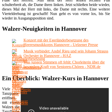
Füße des Herren. Nun stellt der Herr seinen rechten Fuß
schulterbreit ab, die Dame ihren linken. Jetzt schließen beide wieder,
dieses Mal der Herr mit links, die Dame mit rechts. Eine weitere
Vierteldrehung ist geschafft! Nun geht es von vorne los, bis Sie
wieder in Ausgangsposition sind.
Walzer-Neuigkeiten in Hannover
Konzert mit der Egerländerbesetzung des
Heeresmusikkorps Hannover - Uelzener Presse
Musik verbindet: André Rieu und sein Johann Strauss
Orchester in Hannover - HAZ
Was jungen Stimmen oft fehlt: Chorleiterin über die
besondere Kraft von Senioren-Chören - NDR.de
Ein Überblick: Walzer-Kurs in Hannover
Viele
Tanzpaare
eröffnen
mit einem
Walzer die
Tanzfläche