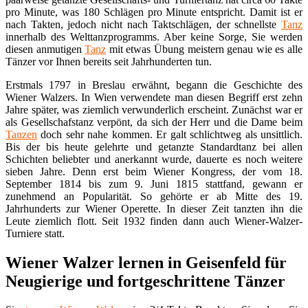
pro Minute, was 180 Schlägen pro Minute entspricht. Damit ist er
nach Takten, jedoch nicht nach Taktschlägen, der schnellste
Tanz
innerhalb des Welttanzprogramms. Aber keine Sorge, Sie werden
diesen anmutigen
Tanz
mit etwas Übung meistern genau wie es alle
Tänzer vor Ihnen bereits seit Jahrhunderten tun.
Erstmals 1797 in Breslau erwähnt, begann die Geschichte des
Wiener Walzers. In Wien verwendete man diesen Begriff erst zehn
Jahre später, was ziemlich verwunderlich erscheint. Zunächst war er
als Gesellschafstanz verpönt, da sich der Herr und die Dame beim
Tanzen
doch sehr nahe kommen. Er galt schlichtweg als unsittlich.
Bis der bis heute gelehrte und getanzte Standardtanz bei allen
Schichten beliebter und anerkannt wurde, dauerte es noch weitere
sieben Jahre. Denn erst beim Wiener Kongress, der vom 18.
September 1814 bis zum 9. Juni 1815 stattfand, gewann er
zunehmend an Popularität. So gehörte er ab Mitte des 19.
Jahrhunderts zur Wiener Operette. In dieser Zeit tanzten ihn die
Leute ziemlich flott. Seit 1932 finden dann auch Wiener-Walzer-
Turniere statt.
Wiener Walzer lernen in Geisenfeld für
Neugierige und fortgeschrittene Tänzer