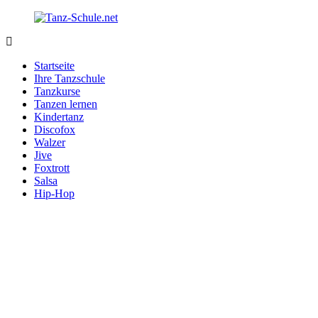
Zurück
zum
Inhalt
Tanz-
Ihre
Schule.net
Tanzschule
Startseite
im
Ihre Tanzschule
Internet
Tanzkurse
Tanzen lernen
Kindertanz
Discofox
Walzer
Jive
Foxtrott
Salsa
Hip-Hop