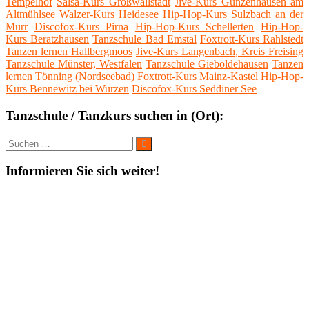
Tempelhof
Salsa-Kurs Großwallstadt
Jive-Kurs Gunzenhausen am
Altmühlsee
Walzer-Kurs Heidesee
Hip-Hop-Kurs Sulzbach an der
Murr
Discofox-Kurs Pirna
Hip-Hop-Kurs Schellerten
Hip-Hop-
Kurs Beratzhausen
Tanzschule Bad Emstal
Foxtrott-Kurs Rahlstedt
Tanzen lernen Hallbergmoos
Jive-Kurs Langenbach, Kreis Freising
Tanzschule Münster, Westfalen
Tanzschule Gieboldehausen
Tanzen
lernen Tönning (Nordseebad)
Foxtrott-Kurs Mainz-Kastel
Hip-Hop-
Kurs Bennewitz bei Wurzen
Discofox-Kurs Seddiner See
Tanzschule / Tanzkurs suchen in (Ort):
Suche
Suchen
nach:
Informieren Sie sich weiter!