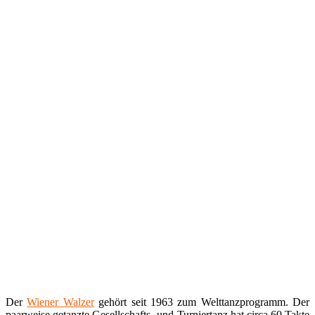
Der
Wiener Walzer
gehört seit 1963 zum Welttanzprogramm. Der
paarweise getanzte Gesellschafts- und Turniertanz hat circa 60 Takte