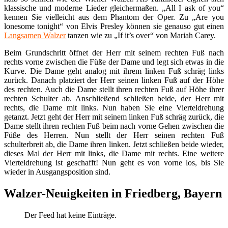
klassische und moderne Lieder gleichermaßen. „All I ask of you“
kennen Sie vielleicht aus dem Phantom der Oper. Zu „Are you
lonesome tonight“ von Elvis Presley können sie genauso gut einen
Langsamen Walzer
tanzen wie zu „If it’s over“ von Mariah Carey.
Beim Grundschritt öffnet der Herr mit seinem rechten Fuß nach
rechts vorne zwischen die Füße der Dame und legt sich etwas in die
Kurve. Die Dame geht analog mit ihrem linken Fuß schräg links
zurück. Danach platziert der Herr seinen linken Fuß auf der Höhe
des rechten. Auch die Dame stellt ihren rechten Fuß auf Höhe ihrer
rechten Schulter ab. Anschließend schließen beide, der Herr mit
rechts, die Dame mit links. Nun haben Sie eine Vierteldrehung
getanzt. Jetzt geht der Herr mit seinem linken Fuß schräg zurück, die
Dame stellt ihren rechten Fuß beim nach vorne Gehen zwischen die
Füße des Herren. Nun stellt der Herr seinen rechten Fuß
schulterbreit ab, die Dame ihren linken. Jetzt schließen beide wieder,
dieses Mal der Herr mit links, die Dame mit rechts. Eine weitere
Vierteldrehung ist geschafft! Nun geht es von vorne los, bis Sie
wieder in Ausgangsposition sind.
Walzer-Neuigkeiten in Friedberg, Bayern
Der Feed hat keine Einträge.