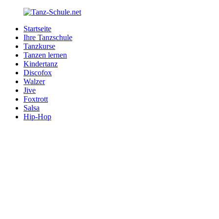
Zurück
zum
Startseite
Inhalt
Tanz-
Ihre
Ihre Tanzschule
Schule.net
Tanzschule
Tanzkurse
im
Tanzen lernen
Internet
Kindertanz
Discofox
Walzer
Jive
Foxtrott
Salsa
Hip-Hop