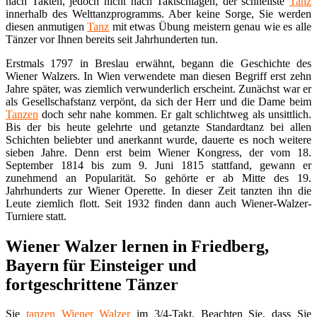
nach Takten, jedoch nicht nach Taktschlägen, der schnellste
Tanz
innerhalb des Welttanzprogramms. Aber keine Sorge, Sie werden
diesen anmutigen
Tanz
mit etwas Übung meistern genau wie es alle
Tänzer vor Ihnen bereits seit Jahrhunderten tun.
Erstmals 1797 in Breslau erwähnt, begann die Geschichte des
Wiener Walzers. In Wien verwendete man diesen Begriff erst zehn
Jahre später, was ziemlich verwunderlich erscheint. Zunächst war er
als Gesellschafstanz verpönt, da sich der Herr und die Dame beim
Tanzen
doch sehr nahe kommen. Er galt schlichtweg als unsittlich.
Bis der bis heute gelehrte und getanzte Standardtanz bei allen
Schichten beliebter und anerkannt wurde, dauerte es noch weitere
sieben Jahre. Denn erst beim Wiener Kongress, der vom 18.
September 1814 bis zum 9. Juni 1815 stattfand, gewann er
zunehmend an Popularität. So gehörte er ab Mitte des 19.
Jahrhunderts zur Wiener Operette. In dieser Zeit tanzten ihn die
Leute ziemlich flott. Seit 1932 finden dann auch Wiener-Walzer-
Turniere statt.
Wiener Walzer lernen in Friedberg,
Bayern für Einsteiger und
fortgeschrittene Tänzer
Sie
tanzen
Wiener Walzer
im 3/4-Takt. Beachten Sie, dass Sie