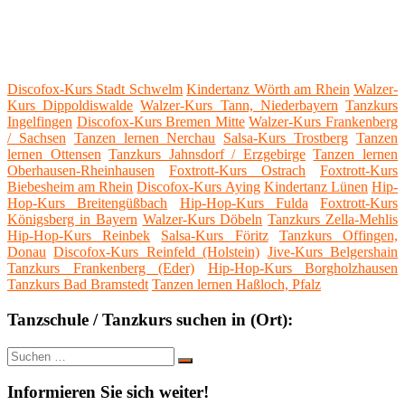
Discofox-Kurs Stadt Schwelm
Kindertanz Wörth am Rhein
Walzer-
Kurs Dippoldiswalde
Walzer-Kurs Tann, Niederbayern
Tanzkurs
Ingelfingen
Discofox-Kurs Bremen Mitte
Walzer-Kurs Frankenberg
/ Sachsen
Tanzen lernen Nerchau
Salsa-Kurs Trostberg
Tanzen
lernen Ottensen
Tanzkurs Jahnsdorf / Erzgebirge
Tanzen lernen
Oberhausen-Rheinhausen
Foxtrott-Kurs Ostrach
Foxtrott-Kurs
Biebesheim am Rhein
Discofox-Kurs Aying
Kindertanz Lünen
Hip-
Hop-Kurs Breitengüßbach
Hip-Hop-Kurs Fulda
Foxtrott-Kurs
Königsberg in Bayern
Walzer-Kurs Döbeln
Tanzkurs Zella-Mehlis
Hip-Hop-Kurs Reinbek
Salsa-Kurs Föritz
Tanzkurs Offingen,
Donau
Discofox-Kurs Reinfeld (Holstein)
Jive-Kurs Belgershain
Tanzkurs Frankenberg (Eder)
Hip-Hop-Kurs Borgholzhausen
Tanzkurs Bad Bramstedt
Tanzen lernen Haßloch, Pfalz
Tanzschule / Tanzkurs suchen in (Ort):
Suche
Suchen
nach:
Informieren Sie sich weiter!