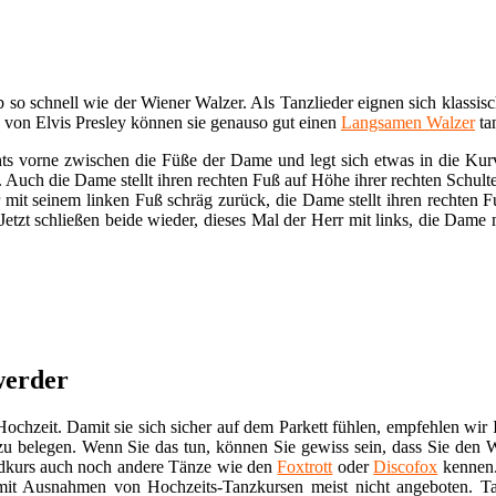
 so schnell wie der Wiener Walzer. Als Tanzlieder eignen sich klassis
 von Elvis Presley können sie genauso gut einen
Langsamen Walzer
ta
hts vorne zwischen die Füße der Dame und legt sich etwas in die Kur
. Auch die Dame stellt ihren rechten Fuß auf Höhe ihrer rechten Schulte
rr mit seinem linken Fuß schräg zurück, die Dame stellt ihren rechte
Jetzt schließen beide wieder, dieses Mal der Herr mit links, die Dame 
werder
ochzeit. Damit sie sich sicher auf dem Parkett fühlen, empfehlen wir 
u belegen. Wenn Sie das tun, können Sie gewiss sein, dass Sie den 
ndkurs auch noch andere Tänze wie den
Foxtrott
oder
Discofox
kennen.
mit Ausnahmen von Hochzeits-Tanzkursen meist nicht angeboten. Ta