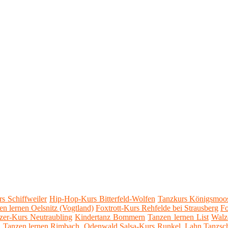
s Schiffweiler
Hip-Hop-Kurs Bitterfeld-Wolfen
Tanzkurs Königsmoo
en lernen Oelsnitz (Vogtland)
Foxtrott-Kurs Rehfelde bei Strausberg
Fo
zer-Kurs Neutraubling
Kindertanz Bommern
Tanzen lernen List
Walz
n
Tanzen lernen Rimbach, Odenwald
Salsa-Kurs Runkel, Lahn
Tanzsc