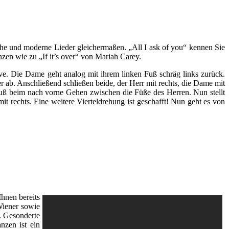
che und moderne Lieder gleichermaßen. „All I ask of you“ kennen Sie
nzen wie zu „If it’s over“ von Mariah Carey.
ve. Die Dame geht analog mit ihrem linken Fuß schräg links zurück.
r ab. Anschließend schließen beide, der Herr mit rechts, die Dame mit
n Fuß beim nach vorne Gehen zwischen die Füße des Herren. Nun stellt
mit rechts. Eine weitere Vierteldrehung ist geschafft! Nun geht es von
Ihnen bereits
Wiener sowie
 Gesonderte
nzen ist ein