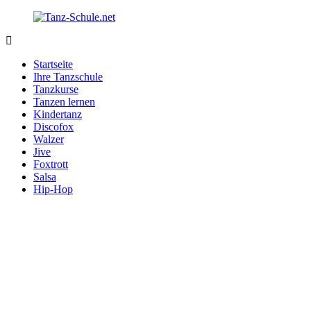
Zurück
zum
Inhalt
Tanz-
Ihre
Schule.net
Tanzschule
Startseite
im
Ihre Tanzschule
Internet
Tanzkurse
Tanzen lernen
Kindertanz
Discofox
Walzer
Jive
Foxtrott
Salsa
Hip-Hop