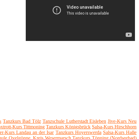
s
Tanzkurs Bad Tölz
Tanzschule Lutherstadt Eisleben
Jive-Kurs Neu
xtrott-Kurs Tittmoning
Tanzkurs Königsbrück
Salsa-Kurs Hirschhorn
er-Kurs Landau an der Isar
Tanzkurs Hoyerswerda
Salsa-Kurs Halle
hule Ovelgönne, Kreis Wesermarsch
Tanzkurs Tönning (Nordseebad)