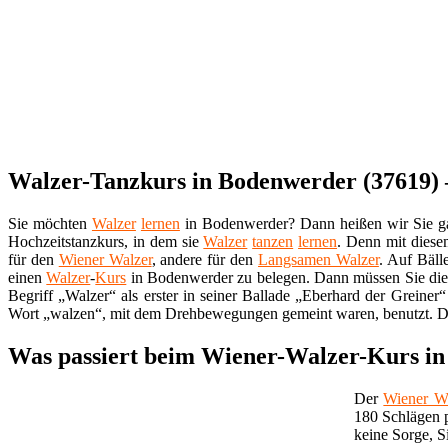
Walzer-Tanzkurs in Bodenwerder (37619) – 
Sie möchten
Walzer
lernen
in Bodenwerder? Dann heißen wir Sie g
Hochzeitstanzkurs, in dem sie
Walzer
tanzen
lernen
. Denn mit diese
für den
Wiener Walzer
, andere für den
Langsamen Walzer
. Auf Bäll
einen
Walzer
-
Kurs
in Bodenwerder zu belegen. Dann müssen Sie di
Begriff „Walzer“ als erster in seiner Ballade „Eberhard der Greine
Wort „walzen“, mit dem Drehbewegungen gemeint waren, benutzt
Was passiert beim Wiener-Walzer-Kurs in
Der
Wiener W
180 Schlägen p
keine Sorge, 