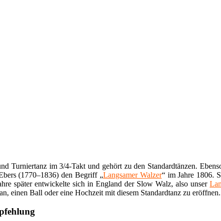
und Turniertanz im 3/4-Takt und gehört zu den Standardtänzen. Eben
Ebers (1770–1836) den Begriff „
Langsamer Walzer
“ im Jahre 1806. 
ahre später entwickelte sich in England der Slow Walz, also unser
Lan
h an, einen Ball oder eine Hochzeit mit diesem Standardtanz zu eröffnen.
mpfehlung