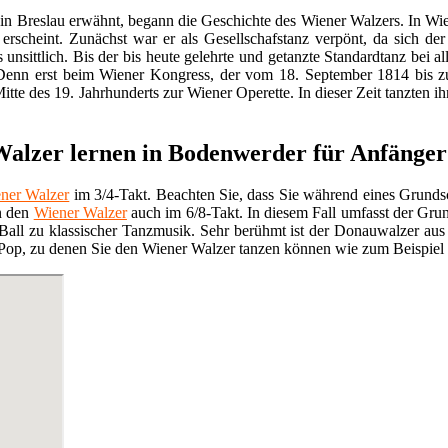
in Breslau erwähnt, begann die Geschichte des Wiener Walzers. In Wie
 erscheint. Zunächst war er als Gesellschafstanz verpönt, da sich 
s unsittlich. Bis der bis heute gelehrte und getanzte Standardtanz bei 
 Denn erst beim Wiener Kongress, der vom 18. September 1814 bis z
Mitte des 19. Jahrhunderts zur Wiener Operette. In dieser Zeit tanzten i
alzer lernen in Bodenwerder für Anfänger 
ner Walzer
im 3/4-Takt. Beachten Sie, dass Sie während eines Grundsch
n den
Wiener Walzer
auch im 6/8-Takt. In diesem Fall umfasst der Grun
 Ball zu klassischer Tanzmusik. Sehr berühmt ist der Donauwalzer au
op, zu denen Sie den Wiener Walzer tanzen können wie zum Beispiel „