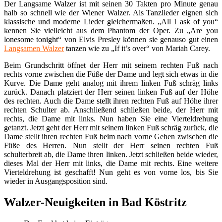
Der Langsame Walzer ist mit seinen 30 Takten pro Minute genau
halb so schnell wie der Wiener Walzer. Als Tanzlieder eignen sich
klassische und moderne Lieder gleichermaßen. „All I ask of you“
kennen Sie vielleicht aus dem Phantom der Oper. Zu „Are you
lonesome tonight“ von Elvis Presley können sie genauso gut einen
Langsamen Walzer
tanzen wie zu „If it’s over“ von Mariah Carey.
Beim Grundschritt öffnet der Herr mit seinem rechten Fuß nach
rechts vorne zwischen die Füße der Dame und legt sich etwas in die
Kurve. Die Dame geht analog mit ihrem linken Fuß schräg links
zurück. Danach platziert der Herr seinen linken Fuß auf der Höhe
des rechten. Auch die Dame stellt ihren rechten Fuß auf Höhe ihrer
rechten Schulter ab. Anschließend schließen beide, der Herr mit
rechts, die Dame mit links. Nun haben Sie eine Vierteldrehung
getanzt. Jetzt geht der Herr mit seinem linken Fuß schräg zurück, die
Dame stellt ihren rechten Fuß beim nach vorne Gehen zwischen die
Füße des Herren. Nun stellt der Herr seinen rechten Fuß
schulterbreit ab, die Dame ihren linken. Jetzt schließen beide wieder,
dieses Mal der Herr mit links, die Dame mit rechts. Eine weitere
Vierteldrehung ist geschafft! Nun geht es von vorne los, bis Sie
wieder in Ausgangsposition sind.
Walzer-Neuigkeiten in Bad Köstritz