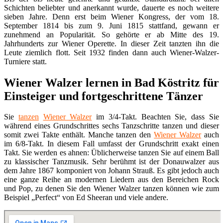
Schichten beliebter und anerkannt wurde, dauerte es noch weitere
sieben Jahre. Denn erst beim Wiener Kongress, der vom 18.
September 1814 bis zum 9. Juni 1815 stattfand, gewann er
zunehmend an Popularität. So gehörte er ab Mitte des 19.
Jahrhunderts zur Wiener Operette. In dieser Zeit tanzten ihn die
Leute ziemlich flott. Seit 1932 finden dann auch Wiener-Walzer-
Turniere statt.
Wiener Walzer lernen in Bad Köstritz für
Einsteiger und fortgeschrittene Tänzer
Sie
tanzen
Wiener Walzer
im 3/4-Takt. Beachten Sie, dass Sie
während eines Grundschrittes sechs Tanzschritte tanzen und dieser
somit zwei Takte enthält. Manche tanzen den
Wiener Walzer
auch
im 6/8-Takt. In diesem Fall umfasst der Grundschritt exakt einen
Takt. Sie werden es ahnen: Üblicherweise tanzen Sie auf einem Ball
zu klassischer Tanzmusik. Sehr berühmt ist der Donauwalzer aus
dem Jahre 1867 komponiert von Johann Strauß. Es gibt jedoch auch
eine ganze Reihe an modernen Liedern aus den Bereichen Rock
und Pop, zu denen Sie den Wiener Walzer tanzen können wie zum
Beispiel „Perfect“ von Ed Sheeran und viele andere.