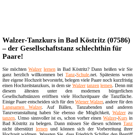
Walzer-Tanzkurs in Bad Köstritz (07586)
– der Gesellschaftstanz schlechthin für
Paare!
Sie möchten
Walzer
lernen
in Bad Köstritz? Dann heißen wir Sie
ganz herzlich willkommen bei
Tanz
-
Schule
.net. Spätestens wenn
ihre eigene Hochzeit bevorsteht, belegen viele Paare noch kurzfristig
einen Hochzeitstanzkurs, in dem sie
Walzer
tanzen
lernen
. Denn mit
diesem ältesten unter den modernen bürgerlichen
Gesellschaftstänzen eröffnen viele Hochzeitpaare die Tanzfläche.
Einige Paare entscheiden sich für den
Wiener Walzer
, andere für den
Langsamen Walzer
. Auf Bällen, Tanzabenden und anderen
Tanzveranstaltung haben Sie ebenso die Möglichkeit,
Walzer
zu
tanzen
. Umso sinnvoller ist es, schon vorher einen
Walzer
-
Kurs
in
Bad Köstritz zu belegen. Dann müssen Sie diesen schönen
Tanz
nicht überstützt
lernen
und können sich der Vorbereitung ihrer
Hochzeit widmen. Wussten Sie, dass Friedrich Schiller den Begriff