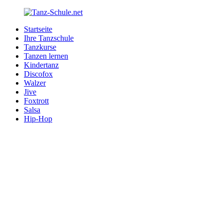
Zurück
zum
Startseite
Inhalt
Tanz-
Ihre
Ihre Tanzschule
Schule.net
Tanzschule
Tanzkurse
im
Tanzen lernen
Internet
Kindertanz
Discofox
Walzer
Jive
Foxtrott
Salsa
Hip-Hop