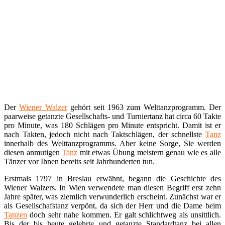
Der
Wiener Walzer
gehört seit 1963 zum Welttanzprogramm. Der
paarweise getanzte Gesellschafts- und Turniertanz hat circa 60 Takte
pro Minute, was 180 Schlägen pro Minute entspricht. Damit ist er
nach Takten, jedoch nicht nach Taktschlägen, der schnellste
Tanz
innerhalb des Welttanzprogramms. Aber keine Sorge, Sie werden
diesen anmutigen
Tanz
mit etwas Übung meistern genau wie es alle
Tänzer vor Ihnen bereits seit Jahrhunderten tun.
Erstmals 1797 in Breslau erwähnt, begann die Geschichte des
Wiener Walzers. In Wien verwendete man diesen Begriff erst zehn
Jahre später, was ziemlich verwunderlich erscheint. Zunächst war er
als Gesellschafstanz verpönt, da sich der Herr und die Dame beim
Tanzen
doch sehr nahe kommen. Er galt schlichtweg als unsittlich.
Bis der bis heute gelehrte und getanzte Standardtanz bei allen