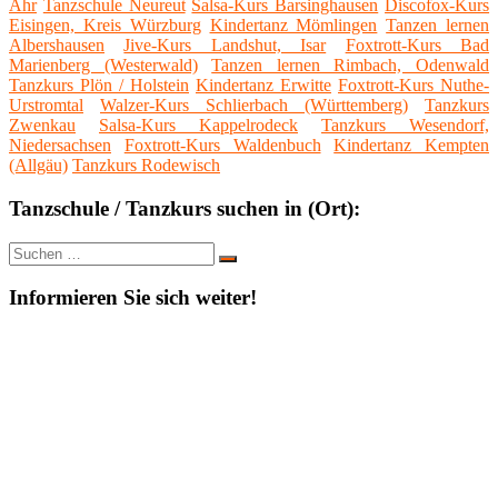
Ahr
Tanzschule Neureut
Salsa-Kurs Barsinghausen
Discofox-Kurs
Eisingen, Kreis Würzburg
Kindertanz Mömlingen
Tanzen lernen
Albershausen
Jive-Kurs Landshut, Isar
Foxtrott-Kurs Bad
Marienberg (Westerwald)
Tanzen lernen Rimbach, Odenwald
Tanzkurs Plön / Holstein
Kindertanz Erwitte
Foxtrott-Kurs Nuthe-
Urstromtal
Walzer-Kurs Schlierbach (Württemberg)
Tanzkurs
Zwenkau
Salsa-Kurs Kappelrodeck
Tanzkurs Wesendorf,
Niedersachsen
Foxtrott-Kurs Waldenbuch
Kindertanz Kempten
(Allgäu)
Tanzkurs Rodewisch
Tanzschule / Tanzkurs suchen in (Ort):
Suche
Suchen
nach:
Informieren Sie sich weiter!