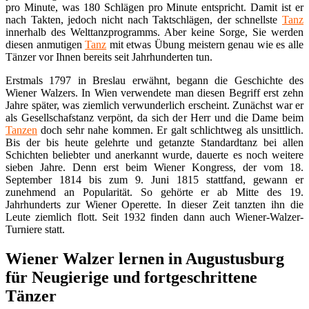
pro Minute, was 180 Schlägen pro Minute entspricht. Damit ist er
nach Takten, jedoch nicht nach Taktschlägen, der schnellste
Tanz
innerhalb des Welttanzprogramms. Aber keine Sorge, Sie werden
diesen anmutigen
Tanz
mit etwas Übung meistern genau wie es alle
Tänzer vor Ihnen bereits seit Jahrhunderten tun.
Erstmals 1797 in Breslau erwähnt, begann die Geschichte des
Wiener Walzers. In Wien verwendete man diesen Begriff erst zehn
Jahre später, was ziemlich verwunderlich erscheint. Zunächst war er
als Gesellschafstanz verpönt, da sich der Herr und die Dame beim
Tanzen
doch sehr nahe kommen. Er galt schlichtweg als unsittlich.
Bis der bis heute gelehrte und getanzte Standardtanz bei allen
Schichten beliebter und anerkannt wurde, dauerte es noch weitere
sieben Jahre. Denn erst beim Wiener Kongress, der vom 18.
September 1814 bis zum 9. Juni 1815 stattfand, gewann er
zunehmend an Popularität. So gehörte er ab Mitte des 19.
Jahrhunderts zur Wiener Operette. In dieser Zeit tanzten ihn die
Leute ziemlich flott. Seit 1932 finden dann auch Wiener-Walzer-
Turniere statt.
Wiener Walzer lernen in Augustusburg
für Neugierige und fortgeschrittene
Tänzer