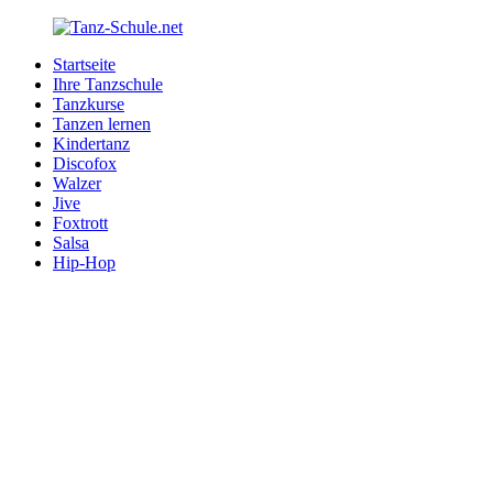
Zurück
zum
Startseite
Inhalt
Tanz-
Ihre
Ihre Tanzschule
Schule.net
Tanzschule
Tanzkurse
im
Tanzen lernen
Internet
Kindertanz
Discofox
Walzer
Jive
Foxtrott
Salsa
Hip-Hop