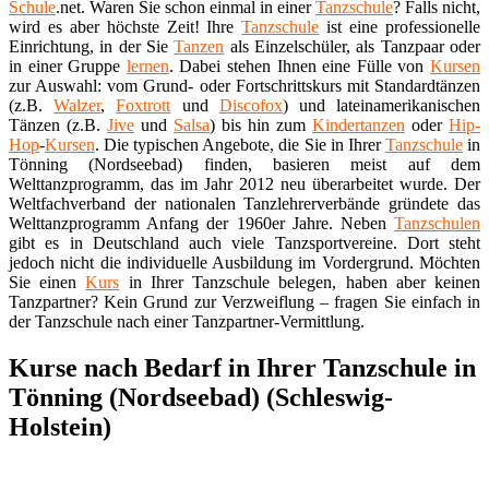
Schule
.net. Waren Sie schon einmal in einer
Tanzschule
? Falls nicht,
wird es aber höchste Zeit! Ihre
Tanzschule
ist eine professionelle
Einrichtung, in der Sie
Tanzen
als Einzelschüler, als Tanzpaar oder
in einer Gruppe
lernen
. Dabei stehen Ihnen eine Fülle von
Kursen
zur Auswahl: vom Grund- oder Fortschrittskurs mit Standardtänzen
(z.B.
Walzer
,
Foxtrott
und
Discofox
) und lateinamerikanischen
Tänzen (z.B.
Jive
und
Salsa
) bis hin zum
Kindertanzen
oder
Hip-
Hop
-
Kursen
. Die typischen Angebote, die Sie in Ihrer
Tanzschule
in
Tönning (Nordseebad) finden, basieren meist auf dem
Welttanzprogramm, das im Jahr 2012 neu überarbeitet wurde. Der
Weltfachverband der nationalen Tanzlehrerverbände gründete das
Welttanzprogramm Anfang der 1960er Jahre. Neben
Tanzschulen
gibt es in Deutschland auch viele Tanzsportvereine. Dort steht
jedoch nicht die individuelle Ausbildung im Vordergrund. Möchten
Sie einen
Kurs
in Ihrer Tanzschule belegen, haben aber keinen
Tanzpartner? Kein Grund zur Verzweiflung – fragen Sie einfach in
der Tanzschule nach einer Tanzpartner-Vermittlung.
Kurse nach Bedarf in Ihrer Tanzschule in
Tönning (Nordseebad) (Schleswig-
Holstein)