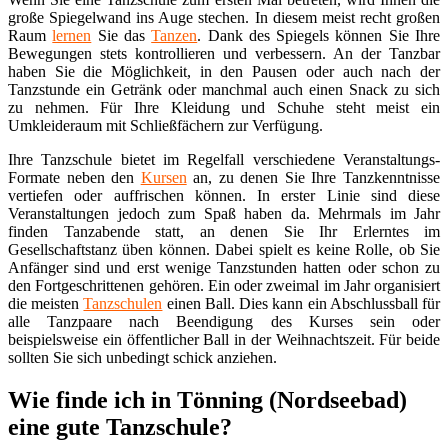
große Spiegelwand ins Auge stechen. In diesem meist recht großen
Raum
lernen
Sie das
Tanzen
. Dank des Spiegels können Sie Ihre
Bewegungen stets kontrollieren und verbessern. An der Tanzbar
haben Sie die Möglichkeit, in den Pausen oder auch nach der
Tanzstunde ein Getränk oder manchmal auch einen Snack zu sich
zu nehmen. Für Ihre Kleidung und Schuhe steht meist ein
Umkleideraum mit Schließfächern zur Verfügung.
Ihre Tanzschule bietet im Regelfall verschiedene Veranstaltungs-
Formate neben den
Kursen
an, zu denen Sie Ihre Tanzkenntnisse
vertiefen oder auffrischen können. In erster Linie sind diese
Veranstaltungen jedoch zum Spaß haben da. Mehrmals im Jahr
finden Tanzabende statt, an denen Sie Ihr Erlerntes im
Gesellschaftstanz üben können. Dabei spielt es keine Rolle, ob Sie
Anfänger sind und erst wenige Tanzstunden hatten oder schon zu
den Fortgeschrittenen gehören. Ein oder zweimal im Jahr organisiert
die meisten
Tanzschulen
einen Ball. Dies kann ein Abschlussball für
alle Tanzpaare nach Beendigung des Kurses sein oder
beispielsweise ein öffentlicher Ball in der Weihnachtszeit. Für beide
sollten Sie sich unbedingt schick anziehen.
Wie finde ich in Tönning (Nordseebad)
eine gute Tanzschule?