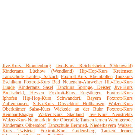
Jive-Kurs Brannenburg
Jive-Kurs Reichelsheim (Odenwald)
Kindertanz Lüchow (Wendland)
Hip-Hop-Kurs Kreiensen
Tanzschule Laufen, Salzach
Foxtrott-Kurs Rheinböllen
Tanzkurs
Eschlkam
Foxtrott-Kurs Bad Neuenahr-Ahrweiler
Hip-Hop-Kurs
Lügde
Kindertanz Sasel
Tanzkurs Springe, Deister
Jive-Kurs
Breitscheid, Hessen
Foxtrott-Kurs Engstingen
Foxtrott-Kurs
Iphofen
Hip-Hop-Kurs Schwandorf, Bayern
Foxtrott-Kurs
Zuffenhausen
Salsa-Kurs Düsseldorf Holthausen
Walzer-Kurs
Oberkrämer
Salsa-Kurs Wickede an der Ruhr
Foxtrott-Kurs
Reinhardshagen
Walzer-Kurs Stadland
Jive-Kurs Neustrelitz
Walzer-Kurs Neumarkt in der Oberpfalz
Tanzen lernen Wernigerode
Kindertanz Olbersdorf
Tanzschule Bernried, Niederbayern
Walzer-
Kurs Twistetal
Foxtrott-Kurs Gudensberg
Tanzen lernen