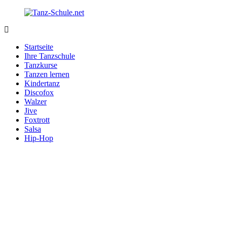
Zurück
zum
Inhalt
Tanz-
Ihre
Schule.net
Tanzschule
Startseite
im
Ihre Tanzschule
Internet
Tanzkurse
Tanzen lernen
Kindertanz
Discofox
Walzer
Jive
Foxtrott
Salsa
Hip-Hop