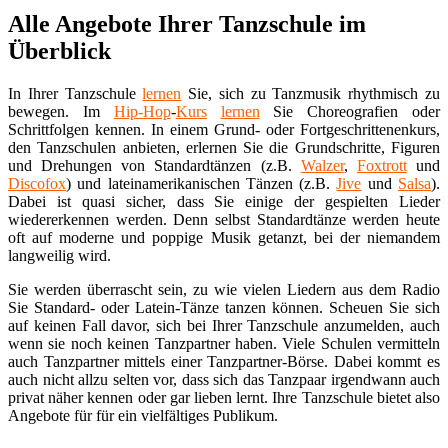
Alle Angebote Ihrer Tanzschule im
Überblick
In Ihrer Tanzschule
lernen
Sie, sich zu Tanzmusik rhythmisch zu
bewegen. Im
Hip-Hop
-
Kurs
lernen
Sie Choreografien oder
Schrittfolgen kennen. In einem Grund- oder Fortgeschrittenenkurs,
den Tanzschulen anbieten, erlernen Sie die Grundschritte, Figuren
und Drehungen von Standardtänzen (z.B.
Walzer
,
Foxtrott
und
Discofox
) und lateinamerikanischen Tänzen (z.B.
Jive
und
Salsa
).
Dabei ist quasi sicher, dass Sie einige der gespielten Lieder
wiedererkennen werden. Denn selbst Standardtänze werden heute
oft auf moderne und poppige Musik getanzt, bei der niemandem
langweilig wird.
Sie werden überrascht sein, zu wie vielen Liedern aus dem Radio
Sie Standard- oder Latein-Tänze tanzen können. Scheuen Sie sich
auf keinen Fall davor, sich bei Ihrer Tanzschule anzumelden, auch
wenn sie noch keinen Tanzpartner haben. Viele Schulen vermitteln
auch Tanzpartner mittels einer Tanzpartner-Börse. Dabei kommt es
auch nicht allzu selten vor, dass sich das Tanzpaar irgendwann auch
privat näher kennen oder gar lieben lernt. Ihre Tanzschule bietet also
Angebote für für ein vielfältiges Publikum.