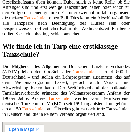
Gesellschaftstanz üben können. Dabei spielt es keine Rolle, ob Sie
Anfänger sind und erst wenige Tanzstunden hatten oder schon zu
den Fortgeschrittenen gehören. Ein oder zweimal im Jahr organisiert
die meisten
Tanzschulen
einen Ball. Dies kann ein Abschlussball für
alle Tanzpaare nach Beendigung des Kurses sein oder
beispielsweise ein öffentlicher Ball in der Weihnachtszeit. Für beide
sollten Sie sich unbedingt schick anziehen.
Wie finde ich in Tarp eine erstklassige
Tanzschule?
Die Mitglieder des Allgemeinen Deutschen Tanzlehrerverbandes
(ADTV) leiten den Großteil aller
Tanzschulen
– rund 800 in
Deutschland – und stellen ein Lehrprogramm zusammen, das auf
dem Welttanzprogramm basiert, jedoch auch Varianz und
Abwechslung bieten kann. Der Weltfachverband der nationalen
Tanzlehrerverbände gründete das Welttanzprogramm Anfang der
1960er Jahre. Andere
Tanzschulen
werden vom Berufsverband
deutscher Tanzlehrer e. V. (BDT) seit 1991 organisiert. Ihm gehören
circa. 150
Tanzschulen
an. Überdies gibt es noch freie Tanzschulen
in Deutschland, die in keinem Verband organisiert sind.