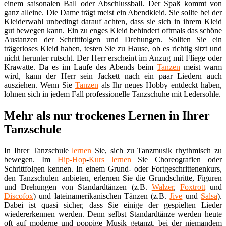
einem saisonalen Ball oder Abschlussball. Der Spaß kommt von
ganz alleine. Die Dame trägt meist ein Abendkleid. Sie sollte bei der
Kleiderwahl unbedingt darauf achten, dass sie sich in ihrem Kleid
gut bewegen kann. Ein zu enges Kleid behindert oftmals das schöne
Austanzen der Schrittfolgen und Drehungen. Sollten Sie ein
trägerloses Kleid haben, testen Sie zu Hause, ob es richtig sitzt und
nicht herunter rutscht. Der Herr erscheint im Anzug mit Fliege oder
Krawatte. Da es im Laufe des Abends beim
Tanzen
meist warm
wird, kann der Herr sein Jackett nach ein paar Liedern auch
ausziehen. Wenn Sie
Tanzen
als Ihr neues Hobby entdeckt haben,
lohnen sich in jedem Fall professionelle Tanzschuhe mit Ledersohle.
Mehr als nur trockenes Lernen in Ihrer
Tanzschule
In Ihrer Tanzschule
lernen
Sie, sich zu Tanzmusik rhythmisch zu
bewegen. Im
Hip-Hop
-
Kurs
lernen
Sie Choreografien oder
Schrittfolgen kennen. In einem Grund- oder Fortgeschrittenenkurs,
den Tanzschulen anbieten, erlernen Sie die Grundschritte, Figuren
und Drehungen von Standardtänzen (z.B.
Walzer
,
Foxtrott
und
Discofox
) und lateinamerikanischen Tänzen (z.B.
Jive
und
Salsa
).
Dabei ist quasi sicher, dass Sie einige der gespielten Lieder
wiedererkennen werden. Denn selbst Standardtänze werden heute
oft auf moderne und poppige Musik getanzt, bei der niemandem