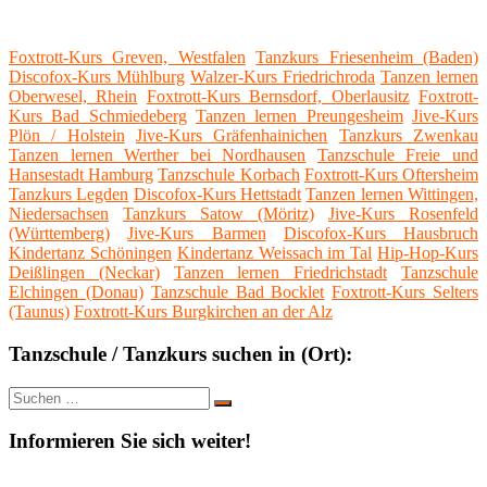
Foxtrott-Kurs Greven, Westfalen
Tanzkurs Friesenheim (Baden)
Discofox-Kurs Mühlburg
Walzer-Kurs Friedrichroda
Tanzen lernen
Oberwesel, Rhein
Foxtrott-Kurs Bernsdorf, Oberlausitz
Foxtrott-
Kurs Bad Schmiedeberg
Tanzen lernen Preungesheim
Jive-Kurs
Plön / Holstein
Jive-Kurs Gräfenhainichen
Tanzkurs Zwenkau
Tanzen lernen Werther bei Nordhausen
Tanzschule Freie und
Hansestadt Hamburg
Tanzschule Korbach
Foxtrott-Kurs Oftersheim
Tanzkurs Legden
Discofox-Kurs Hettstadt
Tanzen lernen Wittingen,
Niedersachsen
Tanzkurs Satow (Möritz)
Jive-Kurs Rosenfeld
(Württemberg)
Jive-Kurs Barmen
Discofox-Kurs Hausbruch
Kindertanz Schöningen
Kindertanz Weissach im Tal
Hip-Hop-Kurs
Deißlingen (Neckar)
Tanzen lernen Friedrichstadt
Tanzschule
Elchingen (Donau)
Tanzschule Bad Bocklet
Foxtrott-Kurs Selters
(Taunus)
Foxtrott-Kurs Burgkirchen an der Alz
Tanzschule / Tanzkurs suchen in (Ort):
Suche
Suchen
nach:
Informieren Sie sich weiter!