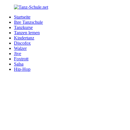
Zurück
zum
Startseite
Inhalt
Tanz-
Ihre
Ihre Tanzschule
Schule.net
Tanzschule
Tanzkurse
im
Tanzen lernen
Internet
Kindertanz
Discofox
Walzer
Jive
Foxtrott
Salsa
Hip-Hop