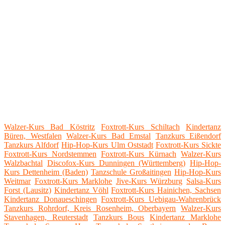
Walzer-Kurs Bad Köstritz
Foxtrott-Kurs Schiltach
Kindertanz
Büren, Westfalen
Walzer-Kurs Bad Emstal
Tanzkurs Eißendorf
Tanzkurs Alfdorf
Hip-Hop-Kurs Ulm Oststadt
Foxtrott-Kurs Sickte
Foxtrott-Kurs Nordstemmen
Foxtrott-Kurs Kürnach
Walzer-Kurs
Walzbachtal
Discofox-Kurs Dunningen (Württemberg)
Hip-Hop-
Kurs Dettenheim (Baden)
Tanzschule Großaitingen
Hip-Hop-Kurs
Weitmar
Foxtrott-Kurs Marklohe
Jive-Kurs Würzburg
Salsa-Kurs
Forst (Lausitz)
Kindertanz Vöhl
Foxtrott-Kurs Hainichen, Sachsen
Kindertanz Donaueschingen
Foxtrott-Kurs Uebigau-Wahrenbrück
Tanzkurs Rohrdorf, Kreis Rosenheim, Oberbayern
Walzer-Kurs
Stavenhagen, Reuterstadt
Tanzkurs Bous
Kindertanz Marklohe