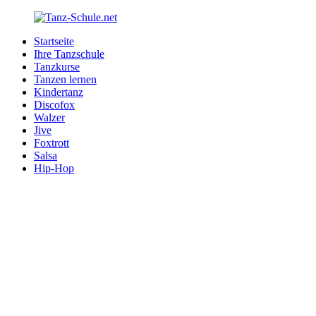
Zurück
zum
Startseite
Inhalt
Tanz-
Ihre
Ihre Tanzschule
Schule.net
Tanzschule
Tanzkurse
im
Tanzen lernen
Internet
Kindertanz
Discofox
Walzer
Jive
Foxtrott
Salsa
Hip-Hop