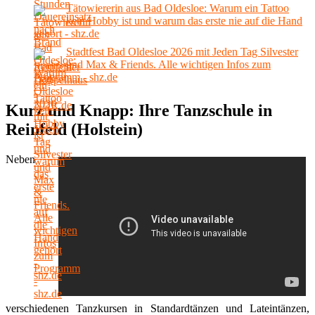
Tätowiererin aus Bad Oldesloe: Warum ein Tattoo
kein Hobby ist und warum das erste nie auf die Hand
gehört - shz.de
Stadtfest Bad Oldesloe 2026 mit Jeden Tag Silvester
und Max & Friends. Alle wichtigen Infos zum
Programm - shz.de
Kurz und Knapp: Ihre Tanzschule in
Reinfeld (Holstein)
Neben
verschiedenen Tanzkursen in Standardtänzen und Lateintänzen,