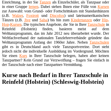
Einrichtung, in der Sie
Tanzen
als Einzelschüler, als Tanzpaar oder
in einer Gruppe
lernen
. Dabei stehen Ihnen eine Fülle von
Kursen
zur Auswahl: vom Grund- oder Fortschrittskurs mit Standardtänzen
(z.B.
Walzer
,
Foxtrott
und
Discofox
) und lateinamerikanischen
Tänzen (z.B.
Jive
und
Salsa
) bis hin zum
Kindertanzen
oder
Hip-
Hop
-
Kursen
. Die typischen Angebote, die Sie in Ihrer
Tanzschule
in
Reinfeld (Holstein) finden, basieren meist auf dem
Welttanzprogramm, das im Jahr 2012 neu überarbeitet wurde. Der
Weltfachverband der nationalen Tanzlehrerverbände gründete das
Welttanzprogramm Anfang der 1960er Jahre. Neben
Tanzschulen
gibt es in Deutschland auch viele Tanzsportvereine. Dort steht
jedoch nicht die individuelle Ausbildung im Vordergrund. Möchten
Sie einen
Kurs
in Ihrer Tanzschule belegen, haben aber keinen
Tanzpartner? Kein Grund zur Verzweiflung – fragen Sie einfach in
der Tanzschule nach einer Tanzpartner-Vermittlung.
Kurse nach Bedarf in Ihrer Tanzschule in
Reinfeld (Holstein) (Schleswig-Holstein)