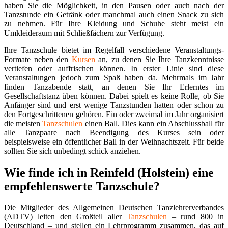
haben Sie die Möglichkeit, in den Pausen oder auch nach der
Tanzstunde ein Getränk oder manchmal auch einen Snack zu sich
zu nehmen. Für Ihre Kleidung und Schuhe steht meist ein
Umkleideraum mit Schließfächern zur Verfügung.
Ihre Tanzschule bietet im Regelfall verschiedene Veranstaltungs-
Formate neben den
Kursen
an, zu denen Sie Ihre Tanzkenntnisse
vertiefen oder auffrischen können. In erster Linie sind diese
Veranstaltungen jedoch zum Spaß haben da. Mehrmals im Jahr
finden Tanzabende statt, an denen Sie Ihr Erlerntes im
Gesellschaftstanz üben können. Dabei spielt es keine Rolle, ob Sie
Anfänger sind und erst wenige Tanzstunden hatten oder schon zu
den Fortgeschrittenen gehören. Ein oder zweimal im Jahr organisiert
die meisten
Tanzschulen
einen Ball. Dies kann ein Abschlussball für
alle Tanzpaare nach Beendigung des Kurses sein oder
beispielsweise ein öffentlicher Ball in der Weihnachtszeit. Für beide
sollten Sie sich unbedingt schick anziehen.
Wie finde ich in Reinfeld (Holstein) eine
empfehlenswerte Tanzschule?
Die Mitglieder des Allgemeinen Deutschen Tanzlehrerverbandes
(ADTV) leiten den Großteil aller
Tanzschulen
– rund 800 in
Deutschland – und stellen ein Lehrprogramm zusammen, das auf