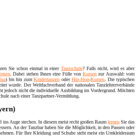
aren Sie schon einmal in einer
Tanzschule
? Falls nicht, wird es aber
lernen
. Dabei stehen Ihnen eine Fülle von
Kursen
zur Auswahl: vom
lsa
) bis hin zum
Kindertanzen
oder
Hip-Hop
-
Kursen
. Die typischen
itet wurde. Der Weltfachverband der nationalen Tanzlehrerverbände
eht jedoch nicht die individuelle Ausbildung im Vordergrund. Möchten
chule nach einer Tanzpartner-Vermittlung.
yern)
d ins Auge stechen. In diesem meist recht großen Raum
lernen
Sie das
essern. An der Tanzbar haben Sie die Möglichkeit, in den Pausen oder
nehmen. Für Ihre Kleidung und Schuhe steht meist ein Umkleideraum