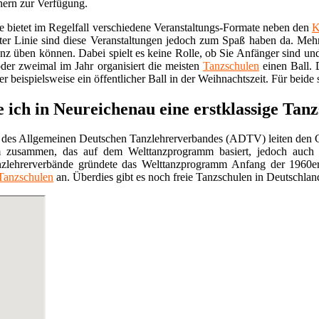
hern zur Verfügung.
e bietet im Regelfall verschiedene Veranstaltungs-Formate neben den
K
ter Linie sind diese Veranstaltungen jedoch zum Spaß haben da. Mehr
anz üben können. Dabei spielt es keine Rolle, ob Sie Anfänger sind un
der zweimal im Jahr organisiert die meisten
Tanzschulen
einen Ball. 
r beispielsweise ein öffentlicher Ball in der Weihnachtszeit. Für beide 
e ich in Neureichenau eine erstklassige Tan
 des Allgemeinen Deutschen Tanzlehrerverbandes (ADTV) leiten den G
 zusammen, das auf dem Welttanzprogramm basiert, jedoch auch 
nzlehrerverbände gründete das Welttanzprogramm Anfang der 1960e
Tanzschulen
an. Überdies gibt es noch freie Tanzschulen in Deutschland