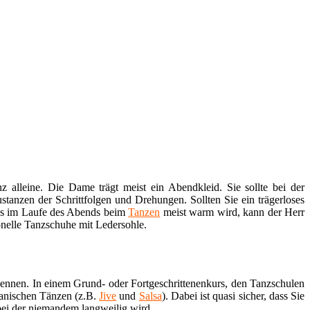
 alleine. Die Dame trägt meist ein Abendkleid. Sie sollte bei der
tanzen der Schrittfolgen und Drehungen. Sollten Sie ein trägerloses
a es im Laufe des Abends beim
Tanzen
meist warm wird, kann der Herr
onelle Tanzschuhe mit Ledersohle.
kennen. In einem Grund- oder Fortgeschrittenenkurs, den Tanzschulen
kanischen Tänzen (z.B.
Jive
und
Salsa
). Dabei ist quasi sicher, dass Sie
bei der niemandem langweilig wird.