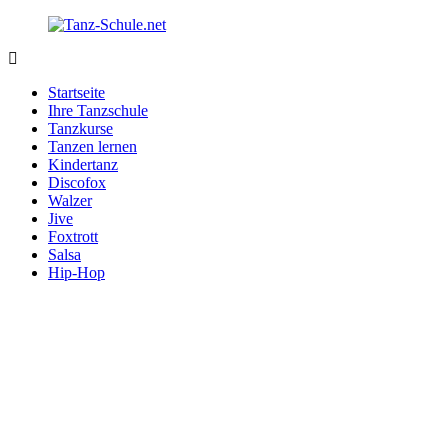
Zurück
zum
Inhalt
Tanz-
Ihre
Schule.net
Tanzschule
Startseite
im
Ihre Tanzschule
Internet
Tanzkurse
Tanzen lernen
Kindertanz
Discofox
Walzer
Jive
Foxtrott
Salsa
Hip-Hop