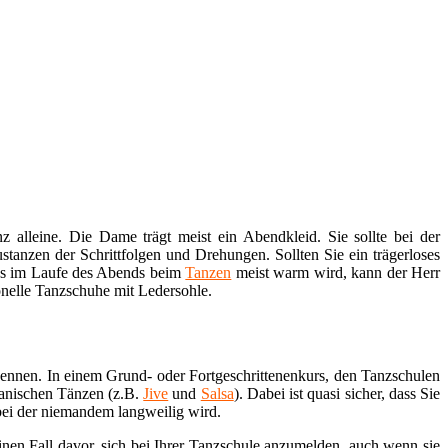
 alleine. Die Dame trägt meist ein Abendkleid. Sie sollte bei der
tanzen der Schrittfolgen und Drehungen. Sollten Sie ein trägerloses
a es im Laufe des Abends beim
Tanzen
meist warm wird, kann der Herr
onelle Tanzschuhe mit Ledersohle.
kennen. In einem Grund- oder Fortgeschrittenenkurs, den Tanzschulen
kanischen Tänzen (z.B.
Jive
und
Salsa
). Dabei ist quasi sicher, dass Sie
bei der niemandem langweilig wird.
nen Fall davor, sich bei Ihrer Tanzschule anzumelden, auch wenn sie