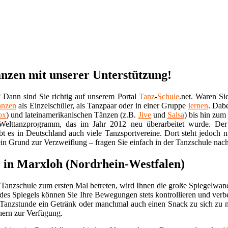
anzen mit unserer Unterstützung!
Dann sind Sie richtig auf unserem Portal
Tanz
-
Schule
.net. Waren Si
anzen
als Einzelschüler, als Tanzpaar oder in einer Gruppe
lernen
. Dabe
ox
) und lateinamerikanischen Tänzen (z.B.
Jive
und
Salsa
) bis hin zum
elttanzprogramm, das im Jahr 2012 neu überarbeitet wurde. Der 
bt es in Deutschland auch viele Tanzsportvereine. Dort steht jedoch 
in Grund zur Verzweiflung – fragen Sie einfach in der Tanzschule nach
e in Marxloh (Nordrhein-Westfalen)
Tanzschule zum ersten Mal betreten, wird Ihnen die große Spiegelwan
des Spiegels können Sie Ihre Bewegungen stets kontrollieren und verb
 Tanzstunde ein Getränk oder manchmal auch einen Snack zu sich zu 
hern zur Verfügung.