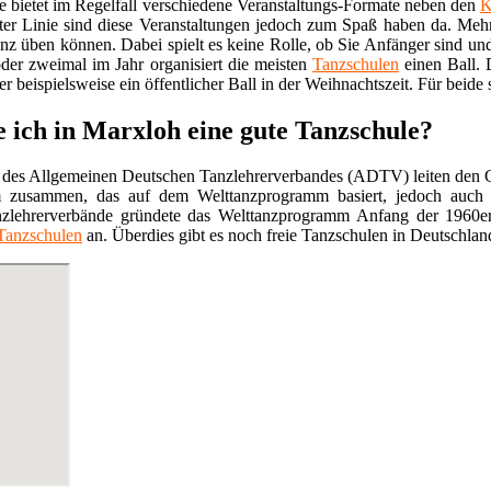
e bietet im Regelfall verschiedene Veranstaltungs-Formate neben den
K
ter Linie sind diese Veranstaltungen jedoch zum Spaß haben da. Mehr
anz üben können. Dabei spielt es keine Rolle, ob Sie Anfänger sind un
der zweimal im Jahr organisiert die meisten
Tanzschulen
einen Ball. 
r beispielsweise ein öffentlicher Ball in der Weihnachtszeit. Für beide 
e ich in Marxloh eine gute Tanzschule?
 des Allgemeinen Deutschen Tanzlehrerverbandes (ADTV) leiten den G
 zusammen, das auf dem Welttanzprogramm basiert, jedoch auch 
nzlehrerverbände gründete das Welttanzprogramm Anfang der 1960e
Tanzschulen
an. Überdies gibt es noch freie Tanzschulen in Deutschland