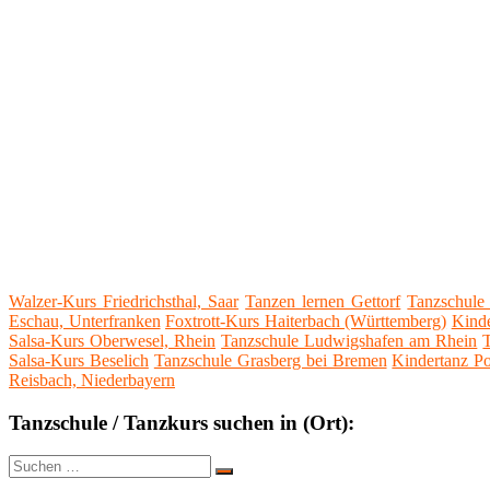
Walzer-Kurs Friedrichsthal, Saar
Tanzen lernen Gettorf
Tanzschule
Eschau, Unterfranken
Foxtrott-Kurs Haiterbach (Württemberg)
Kinde
Salsa-Kurs Oberwesel, Rhein
Tanzschule Ludwigshafen am Rhein
Salsa-Kurs Beselich
Tanzschule Grasberg bei Bremen
Kindertanz P
Reisbach, Niederbayern
Tanzschule / Tanzkurs suchen in (Ort):
Suche
Suchen
nach: