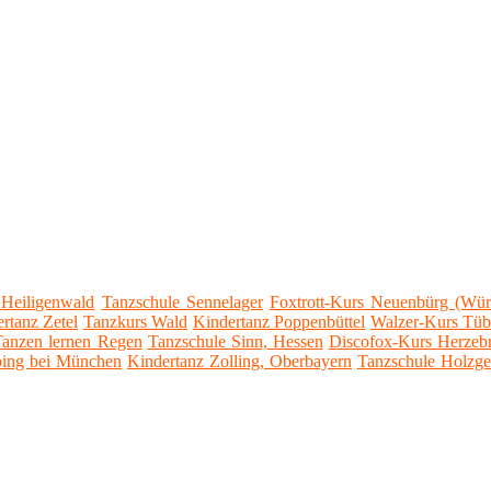
 Heiligenwald
Tanzschule Sennelager
Foxtrott-Kurs Neuenbürg (Wür
rtanz Zetel
Tanzkurs Wald
Kindertanz Poppenbüttel
Walzer-Kurs Tüb
Tanzen lernen Regen
Tanzschule Sinn, Hessen
Discofox-Kurs Herzebr
oing bei München
Kindertanz Zolling, Oberbayern
Tanzschule Holzge