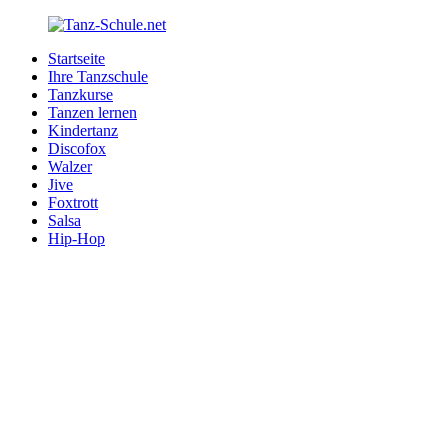
Zurück
zum
Startseite
Inhalt
Tanz-
Ihre
Ihre Tanzschule
Schule.net
Tanzschule
Tanzkurse
im
Tanzen lernen
Internet
Kindertanz
Discofox
Walzer
Jive
Foxtrott
Salsa
Hip-Hop