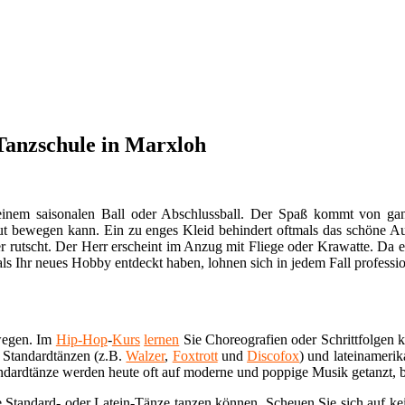
 Tanzschule in Marxloh
 einem saisonalen Ball oder Abschlussball. Der Spaß kommt von ganz
gut bewegen kann. Ein zu enges Kleid behindert oftmals das schöne Aus
nter rutscht. Der Herr erscheint im Anzug mit Fliege oder Krawatte. D
ls Ihr neues Hobby entdeckt haben, lohnen sich in jedem Fall professi
wegen. Im
Hip-Hop
-
Kurs
lernen
Sie Choreografien oder Schrittfolgen 
n Standardtänzen (z.B.
Walzer
,
Foxtrott
und
Discofox
) und lateinameri
andardtänze werden heute oft auf moderne und poppige Musik getanzt, 
e Standard- oder Latein-Tänze tanzen können. Scheuen Sie sich auf kei