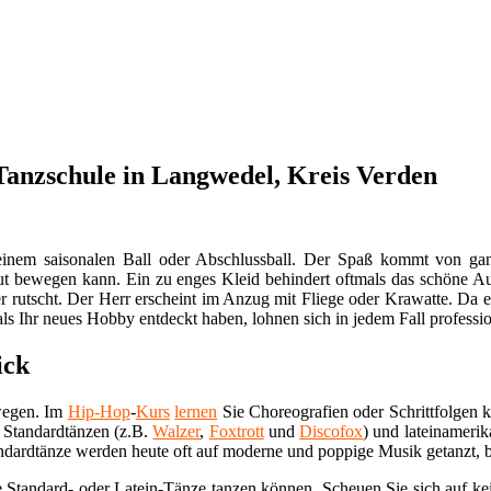
 Tanzschule in Langwedel, Kreis Verden
 einem saisonalen Ball oder Abschlussball. Der Spaß kommt von ganz
gut bewegen kann. Ein zu enges Kleid behindert oftmals das schöne Aus
nter rutscht. Der Herr erscheint im Anzug mit Fliege oder Krawatte. D
ls Ihr neues Hobby entdeckt haben, lohnen sich in jedem Fall professi
ick
wegen. Im
Hip-Hop
-
Kurs
lernen
Sie Choreografien oder Schrittfolgen 
n Standardtänzen (z.B.
Walzer
,
Foxtrott
und
Discofox
) und lateinameri
andardtänze werden heute oft auf moderne und poppige Musik getanzt, 
e Standard- oder Latein-Tänze tanzen können. Scheuen Sie sich auf kei