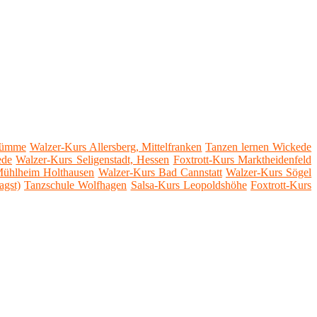
Wümme
Walzer-Kurs Allersberg, Mittelfranken
Tanzen lernen Wickede
ede
Walzer-Kurs Seligenstadt, Hessen
Foxtrott-Kurs Marktheidenfeld
Mühlheim Holthausen
Walzer-Kurs Bad Cannstatt
Walzer-Kurs Sögel
agst)
Tanzschule Wolfhagen
Salsa-Kurs Leopoldshöhe
Foxtrott-Kurs