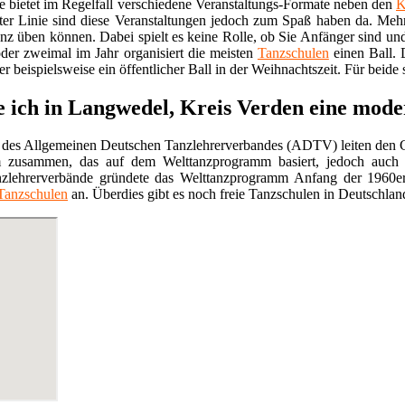
e bietet im Regelfall verschiedene Veranstaltungs-Formate neben den
K
ter Linie sind diese Veranstaltungen jedoch zum Spaß haben da. Mehr
anz üben können. Dabei spielt es keine Rolle, ob Sie Anfänger sind un
der zweimal im Jahr organisiert die meisten
Tanzschulen
einen Ball. 
r beispielsweise ein öffentlicher Ball in der Weihnachtszeit. Für beide 
e ich in Langwedel, Kreis Verden eine mod
 des Allgemeinen Deutschen Tanzlehrerverbandes (ADTV) leiten den G
 zusammen, das auf dem Welttanzprogramm basiert, jedoch auch 
nzlehrerverbände gründete das Welttanzprogramm Anfang der 1960e
Tanzschulen
an. Überdies gibt es noch freie Tanzschulen in Deutschland