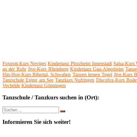
Foxtrott-Kurs Neviges
Kindertanz Pforzheim Innenstadt
Salsa-Kurs
an der Ruhr
Jive-Kurs Rheinberg
Kindertanz Gau-Algesheim
Tanze
Hip-Hop-Kurs Bibertal, Schwaben
Tanzen lernen Tegel
Jive-Kurs 
Tanzschule Eging am See
Tanzkurs Nufringen
Discofox-Kurs Bode
Vechelde
Kindertanz Göppingen
Tanzschule / Tanzkurs suchen in (Ort):
Suche
Suchen
nach:
Informieren Sie sich weiter!