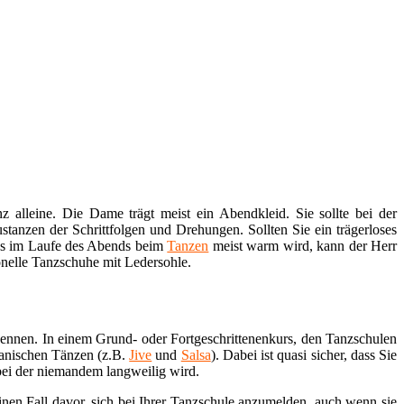
 alleine. Die Dame trägt meist ein Abendkleid. Sie sollte bei der
tanzen der Schrittfolgen und Drehungen. Sollten Sie ein trägerloses
a es im Laufe des Abends beim
Tanzen
meist warm wird, kann der Herr
onelle Tanzschuhe mit Ledersohle.
kennen. In einem Grund- oder Fortgeschrittenenkurs, den Tanzschulen
kanischen Tänzen (z.B.
Jive
und
Salsa
). Dabei ist quasi sicher, dass Sie
bei der niemandem langweilig wird.
nen Fall davor, sich bei Ihrer Tanzschule anzumelden, auch wenn sie