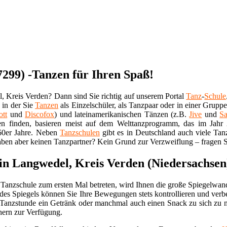
7299) -Tanzen für Ihren Spaß!
 Kreis Verden? Dann sind Sie richtig auf unserem Portal
Tanz
-
Schule
, in der Sie
Tanzen
als Einzelschüler, als Tanzpaar oder in einer Grupp
ott
und
Discofox
) und lateinamerikanischen Tänzen (z.B.
Jive
und
Sa
 finden, basieren meist auf dem Welttanzprogramm, das im Jahr 2
60er Jahre. Neben
Tanzschulen
gibt es in Deutschland auch viele Tanz
aben aber keinen Tanzpartner? Kein Grund zur Verzweiflung – fragen Si
 in Langwedel, Kreis Verden (Niedersachsen
Tanzschule zum ersten Mal betreten, wird Ihnen die große Spiegelwan
des Spiegels können Sie Ihre Bewegungen stets kontrollieren und verb
 Tanzstunde ein Getränk oder manchmal auch einen Snack zu sich zu 
hern zur Verfügung.