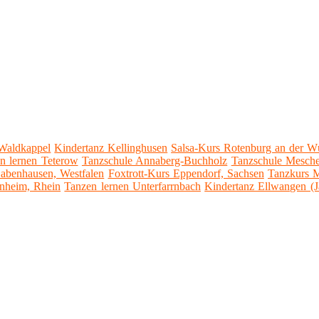
 Waldkappel
Kindertanz Kellinghusen
Salsa-Kurs Rotenburg an der 
n lernen Teterow
Tanzschule Annaberg-Buchholz
Tanzschule Mesch
Babenhausen, Westfalen
Foxtrott-Kurs Eppendorf, Sachsen
Tanzkurs 
nheim, Rhein
Tanzen lernen Unterfarrnbach
Kindertanz Ellwangen (J