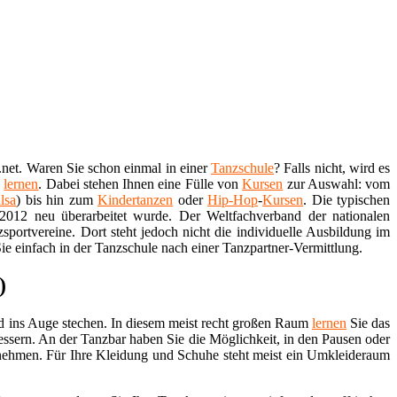
.net. Waren Sie schon einmal in einer
Tanzschule
? Falls nicht, wird es
e
lernen
. Dabei stehen Ihnen eine Fülle von
Kursen
zur Auswahl: vom
lsa
) bis hin zum
Kindertanzen
oder
Hip-Hop
-
Kursen
. Die typischen
012 neu überarbeitet wurde. Der Weltfachverband der nationalen
sportvereine. Dort steht jedoch nicht die individuelle Ausbildung im
e einfach in der Tanzschule nach einer Tanzpartner-Vermittlung.
)
d ins Auge stechen. In diesem meist recht großen Raum
lernen
Sie das
essern. An der Tanzbar haben Sie die Möglichkeit, in den Pausen oder
nehmen. Für Ihre Kleidung und Schuhe steht meist ein Umkleideraum