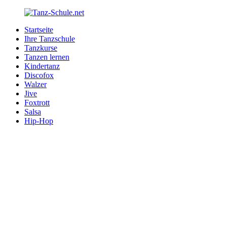
Zurück
zum
Startseite
Inhalt
Tanz-
Ihre
Ihre Tanzschule
Schule.net
Tanzschule
Tanzkurse
im
Tanzen lernen
Internet
Kindertanz
Discofox
Walzer
Jive
Foxtrott
Salsa
Hip-Hop