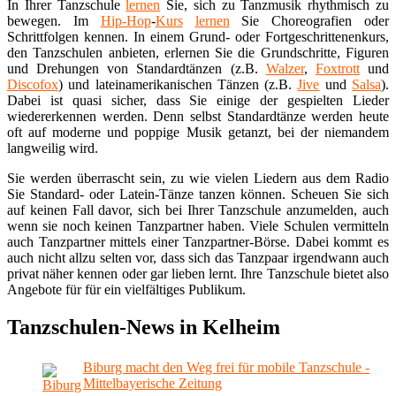
In Ihrer Tanzschule
lernen
Sie, sich zu Tanzmusik rhythmisch zu
bewegen. Im
Hip-Hop
-
Kurs
lernen
Sie Choreografien oder
Schrittfolgen kennen. In einem Grund- oder Fortgeschrittenenkurs,
den Tanzschulen anbieten, erlernen Sie die Grundschritte, Figuren
und Drehungen von Standardtänzen (z.B.
Walzer
,
Foxtrott
und
Discofox
) und lateinamerikanischen Tänzen (z.B.
Jive
und
Salsa
).
Dabei ist quasi sicher, dass Sie einige der gespielten Lieder
wiedererkennen werden. Denn selbst Standardtänze werden heute
oft auf moderne und poppige Musik getanzt, bei der niemandem
langweilig wird.
Sie werden überrascht sein, zu wie vielen Liedern aus dem Radio
Sie Standard- oder Latein-Tänze tanzen können. Scheuen Sie sich
auf keinen Fall davor, sich bei Ihrer Tanzschule anzumelden, auch
wenn sie noch keinen Tanzpartner haben. Viele Schulen vermitteln
auch Tanzpartner mittels einer Tanzpartner-Börse. Dabei kommt es
auch nicht allzu selten vor, dass sich das Tanzpaar irgendwann auch
privat näher kennen oder gar lieben lernt. Ihre Tanzschule bietet also
Angebote für für ein vielfältiges Publikum.
Tanzschulen-News in Kelheim
Biburg macht den Weg frei für mobile Tanzschule -
Mittelbayerische Zeitung