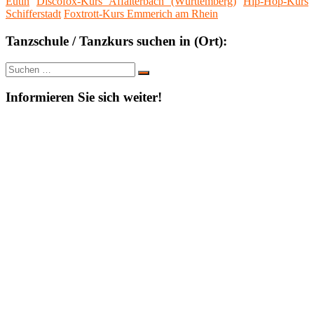
Eutin
Discofox-Kurs Affalterbach (Württemberg)
Hip-Hop-Kurs
Schifferstadt
Foxtrott-Kurs Emmerich am Rhein
Tanzschule / Tanzkurs suchen in (Ort):
Suche
Suchen
nach:
Informieren Sie sich weiter!