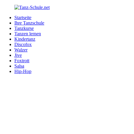
Zurück
zum
Startseite
Inhalt
Tanz-
Ihre
Ihre Tanzschule
Schule.net
Tanzschule
Tanzkurse
im
Tanzen lernen
Internet
Kindertanz
Discofox
Walzer
Jive
Foxtrott
Salsa
Hip-Hop