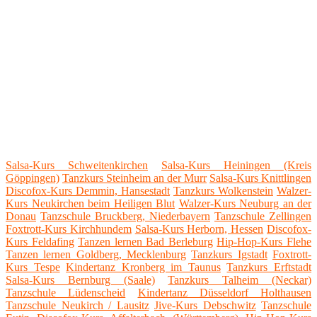
Salsa-Kurs Schweitenkirchen
Salsa-Kurs Heiningen (Kreis
Göppingen)
Tanzkurs Steinheim an der Murr
Salsa-Kurs Knittlingen
Discofox-Kurs Demmin, Hansestadt
Tanzkurs Wolkenstein
Walzer-
Kurs Neukirchen beim Heiligen Blut
Walzer-Kurs Neuburg an der
Donau
Tanzschule Bruckberg, Niederbayern
Tanzschule Zellingen
Foxtrott-Kurs Kirchhundem
Salsa-Kurs Herborn, Hessen
Discofox-
Kurs Feldafing
Tanzen lernen Bad Berleburg
Hip-Hop-Kurs Flehe
Tanzen lernen Goldberg, Mecklenburg
Tanzkurs Igstadt
Foxtrott-
Kurs Tespe
Kindertanz Kronberg im Taunus
Tanzkurs Erftstadt
Salsa-Kurs Bernburg (Saale)
Tanzkurs Talheim (Neckar)
Tanzschule Lüdenscheid
Kindertanz Düsseldorf Holthausen
Tanzschule Neukirch / Lausitz
Jive-Kurs Debschwitz
Tanzschule