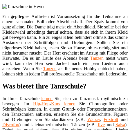
Ein gepflegtes Auftreten ist Vorraussetzung für die Teilnahme an
einem saisonalen Ball oder Abschlussball. Der Spaß kommt von
ganz alleine. Die Dame trägt meist ein Abendkleid. Sie sollte bei der
Kleiderwahl unbedingt darauf achten, dass sie sich in ihrem Kleid
gut bewegen kann. Ein zu enges Kleid behindert oftmals das schöne
Austanzen der Schrittfolgen und Drehungen. Sollten Sie ein
trägerloses Kleid haben, testen Sie zu Hause, ob es richtig sitzt und
nicht herunter rutscht. Der Herr erscheint im Anzug mit Fliege oder
Krawatte. Da es im Laufe des Abends beim
Tanzen
meist warm
wird, kann der Herr sein Jackett nach ein paar Liedern auch
ausziehen. Wenn Sie
Tanzen
als Ihr neues Hobby entdeckt haben,
lohnen sich in jedem Fall professionelle Tanzschuhe mit Ledersohle.
Was bietet Ihre Tanzschule?
In Ihrer Tanzschule
lernen
Sie, sich zu Tanzmusik rhythmisch zu
bewegen. Im
Hip-Hop
-
Kurs
lernen
Sie Choreografien oder
Schrittfolgen kennen. In einem Grund- oder Fortgeschrittenenkurs,
den Tanzschulen anbieten, erlernen Sie die Grundschritte, Figuren
und Drehungen von Standardtänzen (z.B.
Walzer
,
Foxtrott
und
Discofox
) und lateinamerikanischen Tänzen (z.B.
Jive
und
Salsa
).
Dabei ist quasi sicher, dass Sie einige der gespielten Lieder