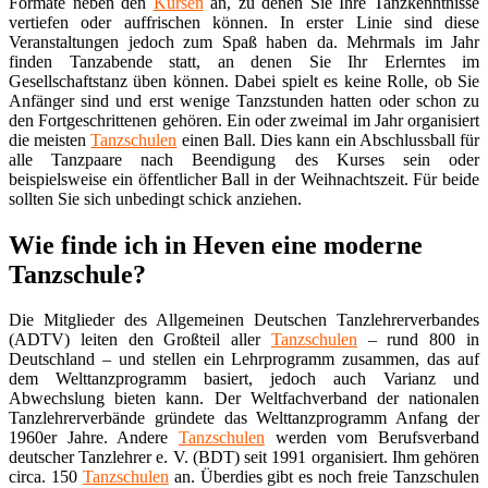
Formate neben den
Kursen
an, zu denen Sie Ihre Tanzkenntnisse
vertiefen oder auffrischen können. In erster Linie sind diese
Veranstaltungen jedoch zum Spaß haben da. Mehrmals im Jahr
finden Tanzabende statt, an denen Sie Ihr Erlerntes im
Gesellschaftstanz üben können. Dabei spielt es keine Rolle, ob Sie
Anfänger sind und erst wenige Tanzstunden hatten oder schon zu
den Fortgeschrittenen gehören. Ein oder zweimal im Jahr organisiert
die meisten
Tanzschulen
einen Ball. Dies kann ein Abschlussball für
alle Tanzpaare nach Beendigung des Kurses sein oder
beispielsweise ein öffentlicher Ball in der Weihnachtszeit. Für beide
sollten Sie sich unbedingt schick anziehen.
Wie finde ich in Heven eine moderne
Tanzschule?
Die Mitglieder des Allgemeinen Deutschen Tanzlehrerverbandes
(ADTV) leiten den Großteil aller
Tanzschulen
– rund 800 in
Deutschland – und stellen ein Lehrprogramm zusammen, das auf
dem Welttanzprogramm basiert, jedoch auch Varianz und
Abwechslung bieten kann. Der Weltfachverband der nationalen
Tanzlehrerverbände gründete das Welttanzprogramm Anfang der
1960er Jahre. Andere
Tanzschulen
werden vom Berufsverband
deutscher Tanzlehrer e. V. (BDT) seit 1991 organisiert. Ihm gehören
circa. 150
Tanzschulen
an. Überdies gibt es noch freie Tanzschulen