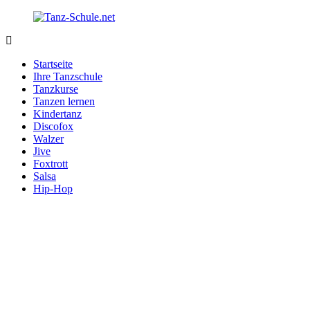
Zurück
zum
Inhalt
Tanz-
Ihre
Schule.net
Tanzschule
Startseite
im
Ihre Tanzschule
Internet
Tanzkurse
Tanzen lernen
Kindertanz
Discofox
Walzer
Jive
Foxtrott
Salsa
Hip-Hop