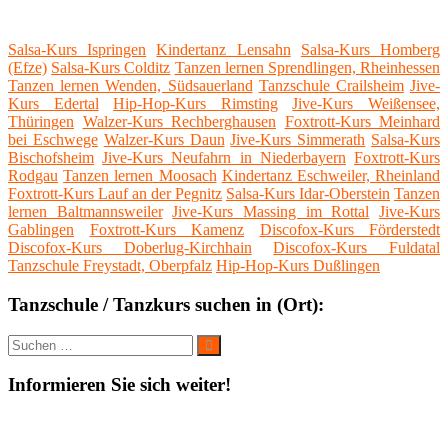
Salsa-Kurs Ispringen
Kindertanz Lensahn
Salsa-Kurs Homberg
(Efze)
Salsa-Kurs Colditz
Tanzen lernen Sprendlingen, Rheinhessen
Tanzen lernen Wenden, Südsauerland
Tanzschule Crailsheim
Jive-
Kurs Edertal
Hip-Hop-Kurs Rimsting
Jive-Kurs Weißensee,
Thüringen
Walzer-Kurs Rechberghausen
Foxtrott-Kurs Meinhard
bei Eschwege
Walzer-Kurs Daun
Jive-Kurs Simmerath
Salsa-Kurs
Bischofsheim
Jive-Kurs Neufahrn in Niederbayern
Foxtrott-Kurs
Rodgau
Tanzen lernen Moosach
Kindertanz Eschweiler, Rheinland
Foxtrott-Kurs Lauf an der Pegnitz
Salsa-Kurs Idar-Oberstein
Tanzen
lernen Baltmannsweiler
Jive-Kurs Massing im Rottal
Jive-Kurs
Gablingen
Foxtrott-Kurs Kamenz
Discofox-Kurs Förderstedt
Discofox-Kurs Doberlug-Kirchhain
Discofox-Kurs Fuldatal
Tanzschule Freystadt, Oberpfalz
Hip-Hop-Kurs Dußlingen
Tanzschule / Tanzkurs suchen in (Ort):
Suche
Suchen
nach:
Informieren Sie sich weiter!