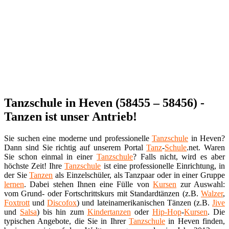
Tanzschule in Heven (58455 – 58456) -
Tanzen ist unser Antrieb!
Sie suchen eine moderne und professionelle
Tanzschule
in Heven?
Dann sind Sie richtig auf unserem Portal
Tanz
-
Schule
.net. Waren
Sie schon einmal in einer
Tanzschule
? Falls nicht, wird es aber
höchste Zeit! Ihre
Tanzschule
ist eine professionelle Einrichtung, in
der Sie
Tanzen
als Einzelschüler, als Tanzpaar oder in einer Gruppe
lernen
. Dabei stehen Ihnen eine Fülle von
Kursen
zur Auswahl:
vom Grund- oder Fortschrittskurs mit Standardtänzen (z.B.
Walzer
,
Foxtrott
und
Discofox
) und lateinamerikanischen Tänzen (z.B.
Jive
und
Salsa
) bis hin zum
Kindertanzen
oder
Hip-Hop
-
Kursen
. Die
typischen Angebote, die Sie in Ihrer
Tanzschule
in Heven finden,