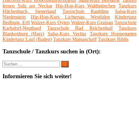
Discofox-Kurs Bobenheim-Roxheim
Salsa-Kurs Beeskow
Tanzen
lernen Sulz am Neckar
Hip-Hop-Kurs Waldmünchen
Tanzkurs
Hilchenbach, Siegerland
Tanzschule Raubling
Salsa-Kurs
Niedenstein
Hip-Hop-Kurs Lichtenau, Westfalen
Kindertanz
Bedburg, Erft
Walzer-Kurs Oyten
Walzer-Kurs Grainau
Tanzschule
Karlsdorf-Neuthard
Tanzschule Bad Reichenhall
Tanzkurs
Blankenburg (Harz)
Salsa-Kurs Vechta
Tanzkurs Hoppegarten
Kindertanz Lauf (Baden)
Tanzkurs Mainaschaff
Tanzkurs Biblis
Tanzschule / Tanzkurs suchen in (Ort):
Suche
Suchen
nach:
Informieren Sie sich weiter!