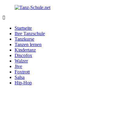
Zurück
zum
Inhalt
Tanz-
Ihre
Schule.net
Tanzschule
Startseite
im
Ihre Tanzschule
Internet
Tanzkurse
Tanzen lernen
Kindertanz
Discofox
Walzer
Jive
Foxtrott
Salsa
Hip-Hop