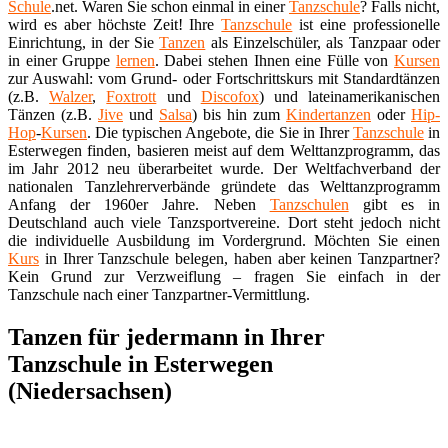
Schule
.net. Waren Sie schon einmal in einer
Tanzschule
? Falls nicht,
wird es aber höchste Zeit! Ihre
Tanzschule
ist eine professionelle
Einrichtung, in der Sie
Tanzen
als Einzelschüler, als Tanzpaar oder
in einer Gruppe
lernen
. Dabei stehen Ihnen eine Fülle von
Kursen
zur Auswahl: vom Grund- oder Fortschrittskurs mit Standardtänzen
(z.B.
Walzer
,
Foxtrott
und
Discofox
) und lateinamerikanischen
Tänzen (z.B.
Jive
und
Salsa
) bis hin zum
Kindertanzen
oder
Hip-
Hop
-
Kursen
. Die typischen Angebote, die Sie in Ihrer
Tanzschule
in
Esterwegen finden, basieren meist auf dem Welttanzprogramm, das
im Jahr 2012 neu überarbeitet wurde. Der Weltfachverband der
nationalen Tanzlehrerverbände gründete das Welttanzprogramm
Anfang der 1960er Jahre. Neben
Tanzschulen
gibt es in
Deutschland auch viele Tanzsportvereine. Dort steht jedoch nicht
die individuelle Ausbildung im Vordergrund. Möchten Sie einen
Kurs
in Ihrer Tanzschule belegen, haben aber keinen Tanzpartner?
Kein Grund zur Verzweiflung – fragen Sie einfach in der
Tanzschule nach einer Tanzpartner-Vermittlung.
Tanzen für jedermann in Ihrer
Tanzschule in Esterwegen
(Niedersachsen)