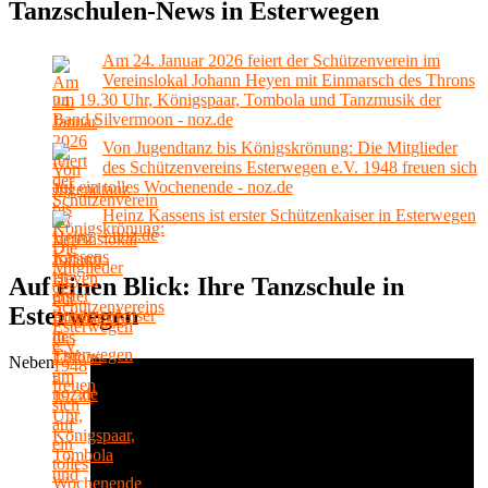
Tanzschulen-News in Esterwegen
Am 24. Januar 2026 feiert der Schützenverein im
Vereinslokal Johann Heyen mit Einmarsch des Throns
um 19.30 Uhr, Königspaar, Tombola und Tanzmusik der
Band Silvermoon - noz.de
Von Jugendtanz bis Königskrönung: Die Mitglieder
des Schützenvereins Esterwegen e.V. 1948 freuen sich
auf ein tolles Wochenende - noz.de
Heinz Kassens ist erster Schützenkaiser in Esterwegen
- noz.de
Auf einen Blick: Ihre Tanzschule in
Esterwegen
Neben