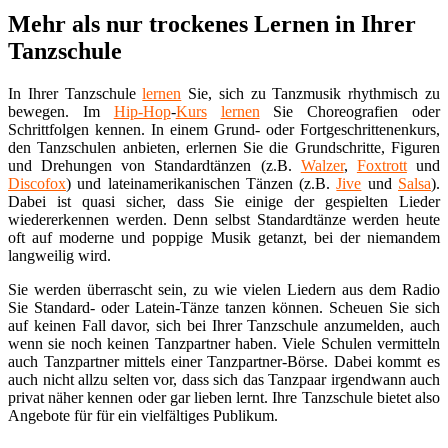
Mehr als nur trockenes Lernen in Ihrer
Tanzschule
In Ihrer Tanzschule
lernen
Sie, sich zu Tanzmusik rhythmisch zu
bewegen. Im
Hip-Hop
-
Kurs
lernen
Sie Choreografien oder
Schrittfolgen kennen. In einem Grund- oder Fortgeschrittenenkurs,
den Tanzschulen anbieten, erlernen Sie die Grundschritte, Figuren
und Drehungen von Standardtänzen (z.B.
Walzer
,
Foxtrott
und
Discofox
) und lateinamerikanischen Tänzen (z.B.
Jive
und
Salsa
).
Dabei ist quasi sicher, dass Sie einige der gespielten Lieder
wiedererkennen werden. Denn selbst Standardtänze werden heute
oft auf moderne und poppige Musik getanzt, bei der niemandem
langweilig wird.
Sie werden überrascht sein, zu wie vielen Liedern aus dem Radio
Sie Standard- oder Latein-Tänze tanzen können. Scheuen Sie sich
auf keinen Fall davor, sich bei Ihrer Tanzschule anzumelden, auch
wenn sie noch keinen Tanzpartner haben. Viele Schulen vermitteln
auch Tanzpartner mittels einer Tanzpartner-Börse. Dabei kommt es
auch nicht allzu selten vor, dass sich das Tanzpaar irgendwann auch
privat näher kennen oder gar lieben lernt. Ihre Tanzschule bietet also
Angebote für für ein vielfältiges Publikum.