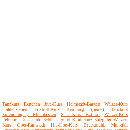
Tanzkurs Renchen
Jive-Kurs Helmstadt-Bargen
Walzer-Kurs
Haldensleben
Foxtrott-Kurs Bernburg (Saale)
Tanzkurs
Sprendlingen, Rheinhessen
Salsa-Kurs Bottrop
Walzer-Kurs
Fehmarn
Tanzschule Schleusegrund
Kindertanz Salzgitter
Walzer-
Kurs Ober-Ramstadt
Hip-Hop-Kurs Bruckmühl, Mangfall