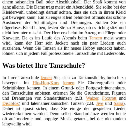
einem saisonalen Ball oder Abschlussball. Der Spaß kommt von
ganz alleine. Die Dame trägt meist ein Abendkleid. Sie sollte bei der
Kleiderwahl unbedingt darauf achten, dass sie sich in ihrem Kleid
gut bewegen kann. Ein zu enges Kleid behindert oftmals das schöne
Austanzen der Schrittfolgen und Drehungen. Sollten Sie ein
trägerloses Kleid haben, testen Sie zu Hause, ob es richtig sitzt und
nicht herunter rutscht. Der Herr erscheint im Anzug mit Fliege oder
Krawatte. Da es im Laufe des Abends beim
Tanzen
meist warm
wird, kann der Herr sein Jackett nach ein paar Liedern auch
ausziehen. Wenn Sie Tanzen als Ihr neues Hobby entdeckt haben,
lohnen sich in jedem Fall professionelle Tanzschuhe mit Ledersohle.
Was bietet Ihre Tanzschule?
In Ihrer Tanzschule
lernen
Sie, sich zu Tanzmusik rhythmisch zu
bewegen. Im
Hip-Hop
-
Kurs
lernen
Sie Choreografien oder
Schrittfolgen kennen. In einem Grund- oder Fortgeschrittenenkurs,
den Tanzschulen anbieten, erlernen Sie die Grundschritte, Figuren
und Drehungen von Standardtänzen (z.B.
Walzer
,
Foxtrott
und
Discofox
) und lateinamerikanischen Tänzen (z.B.
Jive
und
Salsa
).
Dabei ist quasi sicher, dass Sie einige der gespielten Lieder
wiedererkennen werden. Denn selbst Standardtänze werden heute
oft auf moderne und poppige Musik getanzt, bei der niemandem
langweilig wird.