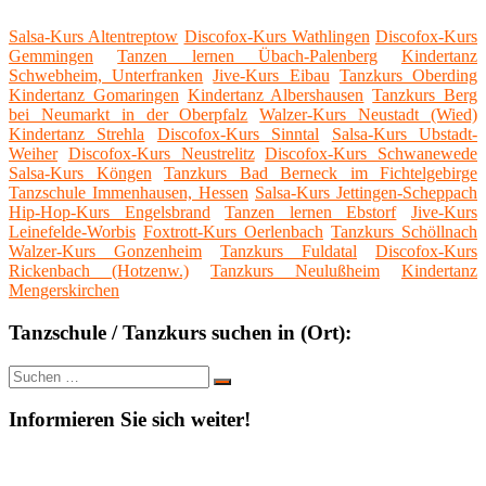
Salsa-Kurs Altentreptow
Discofox-Kurs Wathlingen
Discofox-Kurs
Gemmingen
Tanzen lernen Übach-Palenberg
Kindertanz
Schwebheim, Unterfranken
Jive-Kurs Eibau
Tanzkurs Oberding
Kindertanz Gomaringen
Kindertanz Albershausen
Tanzkurs Berg
bei Neumarkt in der Oberpfalz
Walzer-Kurs Neustadt (Wied)
Kindertanz Strehla
Discofox-Kurs Sinntal
Salsa-Kurs Ubstadt-
Weiher
Discofox-Kurs Neustrelitz
Discofox-Kurs Schwanewede
Salsa-Kurs Köngen
Tanzkurs Bad Berneck im Fichtelgebirge
Tanzschule Immenhausen, Hessen
Salsa-Kurs Jettingen-Scheppach
Hip-Hop-Kurs Engelsbrand
Tanzen lernen Ebstorf
Jive-Kurs
Leinefelde-Worbis
Foxtrott-Kurs Oerlenbach
Tanzkurs Schöllnach
Walzer-Kurs Gonzenheim
Tanzkurs Fuldatal
Discofox-Kurs
Rickenbach (Hotzenw.)
Tanzkurs Neulußheim
Kindertanz
Mengerskirchen
Tanzschule / Tanzkurs suchen in (Ort):
Suche
Suchen
nach:
Informieren Sie sich weiter!