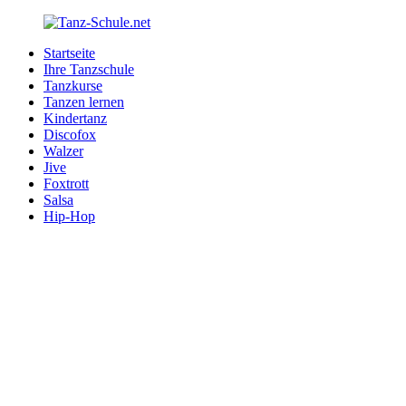
Zurück
zum
Startseite
Inhalt
Tanz-
Ihre
Ihre Tanzschule
Schule.net
Tanzschule
Tanzkurse
im
Tanzen lernen
Internet
Kindertanz
Discofox
Walzer
Jive
Foxtrott
Salsa
Hip-Hop