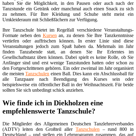
haben Sie die Möglichkeit, in den Pausen oder auch nach der
Tanzstunde ein Getränk oder manchmal auch einen Snack zu sich
zu nehmen. Für Ihre Kleidung und Schuhe steht meist ein
Umkleideraum mit Schließfächern zur Verfügung.
Ihre Tanzschule bietet im Regelfall verschiedene Veranstaltungs-
Formate neben den
Kursen
an, zu denen Sie Ihre Tanzkenntnisse
vertiefen oder auffrischen können. In erster Linie sind diese
Veranstaltungen jedoch zum Spaß haben da. Mehrmals im Jahr
finden Tanzabende statt, an denen Sie Ihr Erlerntes im
Gesellschaftstanz üben können. Dabei spielt es keine Rolle, ob Sie
Anfänger sind und erst wenige Tanzstunden hatten oder schon zu
den Fortgeschrittenen gehören. Ein oder zweimal im Jahr organisiert
die meisten
Tanzschulen
einen Ball. Dies kann ein Abschlussball für
alle Tanzpaare nach Beendigung des Kurses sein oder
beispielsweise ein öffentlicher Ball in der Weihnachtszeit. Für beide
sollten Sie sich unbedingt schick anziehen.
Wie finde ich in Diekholzen eine
empfehlenswerte Tanzschule?
Die Mitglieder des Allgemeinen Deutschen Tanzlehrerverbandes
(ADTV) leiten den Großteil aller
Tanzschulen
– rund 800 in
Deutschland – und stellen ein Lehrprogramm zusammen, das auf