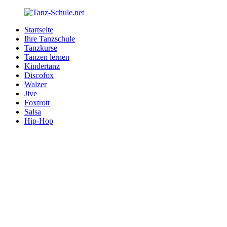
Zurück
zum
Startseite
Inhalt
Tanz-
Ihre
Ihre Tanzschule
Schule.net
Tanzschule
Tanzkurse
im
Tanzen lernen
Internet
Kindertanz
Discofox
Walzer
Jive
Foxtrott
Salsa
Hip-Hop