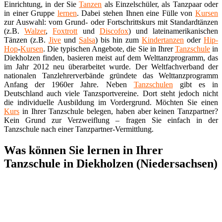
Einrichtung, in der Sie
Tanzen
als Einzelschüler, als Tanzpaar oder
in einer Gruppe
lernen
. Dabei stehen Ihnen eine Fülle von
Kursen
zur Auswahl: vom Grund- oder Fortschrittskurs mit Standardtänzen
(z.B.
Walzer
,
Foxtrott
und
Discofox
) und lateinamerikanischen
Tänzen (z.B.
Jive
und
Salsa
) bis hin zum
Kindertanzen
oder
Hip-
Hop
-
Kursen
. Die typischen Angebote, die Sie in Ihrer
Tanzschule
in
Diekholzen finden, basieren meist auf dem Welttanzprogramm, das
im Jahr 2012 neu überarbeitet wurde. Der Weltfachverband der
nationalen Tanzlehrerverbände gründete das Welttanzprogramm
Anfang der 1960er Jahre. Neben
Tanzschulen
gibt es in
Deutschland auch viele Tanzsportvereine. Dort steht jedoch nicht
die individuelle Ausbildung im Vordergrund. Möchten Sie einen
Kurs
in Ihrer Tanzschule belegen, haben aber keinen Tanzpartner?
Kein Grund zur Verzweiflung – fragen Sie einfach in der
Tanzschule nach einer Tanzpartner-Vermittlung.
Was können Sie lernen in Ihrer
Tanzschule in Diekholzen (Niedersachsen)