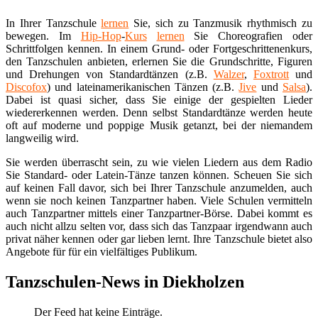
In Ihrer Tanzschule
lernen
Sie, sich zu Tanzmusik rhythmisch zu
bewegen. Im
Hip-Hop
-
Kurs
lernen
Sie Choreografien oder
Schrittfolgen kennen. In einem Grund- oder Fortgeschrittenenkurs,
den Tanzschulen anbieten, erlernen Sie die Grundschritte, Figuren
und Drehungen von Standardtänzen (z.B.
Walzer
,
Foxtrott
und
Discofox
) und lateinamerikanischen Tänzen (z.B.
Jive
und
Salsa
).
Dabei ist quasi sicher, dass Sie einige der gespielten Lieder
wiedererkennen werden. Denn selbst Standardtänze werden heute
oft auf moderne und poppige Musik getanzt, bei der niemandem
langweilig wird.
Sie werden überrascht sein, zu wie vielen Liedern aus dem Radio
Sie Standard- oder Latein-Tänze tanzen können. Scheuen Sie sich
auf keinen Fall davor, sich bei Ihrer Tanzschule anzumelden, auch
wenn sie noch keinen Tanzpartner haben. Viele Schulen vermitteln
auch Tanzpartner mittels einer Tanzpartner-Börse. Dabei kommt es
auch nicht allzu selten vor, dass sich das Tanzpaar irgendwann auch
privat näher kennen oder gar lieben lernt. Ihre Tanzschule bietet also
Angebote für für ein vielfältiges Publikum.
Tanzschulen-News in Diekholzen
Der Feed hat keine Einträge.