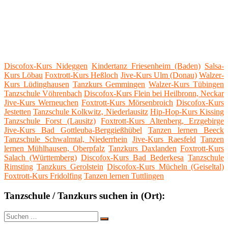
Discofox-Kurs Nideggen
Kindertanz Friesenheim (Baden)
Salsa-
Kurs Löbau
Foxtrott-Kurs Heßloch
Jive-Kurs Ulm (Donau)
Walzer-
Kurs Lüdinghausen
Tanzkurs Gemmingen
Walzer-Kurs Tübingen
Tanzschule Vöhrenbach
Discofox-Kurs Flein bei Heilbronn, Neckar
Jive-Kurs Werneuchen
Foxtrott-Kurs Mörsenbroich
Discofox-Kurs
Jestetten
Tanzschule Kolkwitz, Niederlausitz
Hip-Hop-Kurs Kissing
Tanzschule Forst (Lausitz)
Foxtrott-Kurs Altenberg, Erzgebirge
Jive-Kurs Bad Gottleuba-Berggießhübel
Tanzen lernen Beeck
Tanzschule Schwalmtal, Niederrhein
Jive-Kurs Raesfeld
Tanzen
lernen Mühlhausen, Oberpfalz
Tanzkurs Daxlanden
Foxtrott-Kurs
Salach (Württemberg)
Discofox-Kurs Bad Bederkesa
Tanzschule
Rimsting
Tanzkurs Gerolstein
Discofox-Kurs Mücheln (Geiseltal)
Foxtrott-Kurs Fridolfing
Tanzen lernen Tuttlingen
Tanzschule / Tanzkurs suchen in (Ort):
Suche
Suchen
nach: