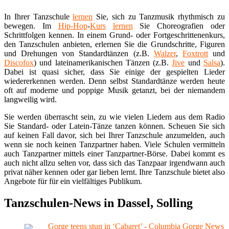
In Ihrer Tanzschule
lernen
Sie, sich zu Tanzmusik rhythmisch zu
bewegen. Im
Hip-Hop
-
Kurs
lernen
Sie Choreografien oder
Schrittfolgen kennen. In einem Grund- oder Fortgeschrittenenkurs,
den Tanzschulen anbieten, erlernen Sie die Grundschritte, Figuren
und Drehungen von Standardtänzen (z.B.
Walzer
,
Foxtrott
und
Discofox
) und lateinamerikanischen Tänzen (z.B.
Jive
und
Salsa
).
Dabei ist quasi sicher, dass Sie einige der gespielten Lieder
wiedererkennen werden. Denn selbst Standardtänze werden heute
oft auf moderne und poppige Musik getanzt, bei der niemandem
langweilig wird.
Sie werden überrascht sein, zu wie vielen Liedern aus dem Radio
Sie Standard- oder Latein-Tänze tanzen können. Scheuen Sie sich
auf keinen Fall davor, sich bei Ihrer Tanzschule anzumelden, auch
wenn sie noch keinen Tanzpartner haben. Viele Schulen vermitteln
auch Tanzpartner mittels einer Tanzpartner-Börse. Dabei kommt es
auch nicht allzu selten vor, dass sich das Tanzpaar irgendwann auch
privat näher kennen oder gar lieben lernt. Ihre Tanzschule bietet also
Angebote für für ein vielfältiges Publikum.
Tanzschulen-News in Dassel, Solling
Gorge teens stun in ‘Cabaret’ - Columbia Gorge News