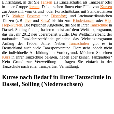
Einrichtung, in der Sie
Tanzen
als Einzelschüler, als Tanzpaar oder
in einer Gruppe
lernen
. Dabei stehen Ihnen eine Fülle von
Kursen
zur Auswahl: vom Grund- oder Fortschrittskurs mit Standardtänzen
(z.B.
Walzer
,
Foxtrott
und
Discofox
) und lateinamerikanischen
Tänzen (z.B.
Jive
und
Salsa
) bis hin zum
Kindertanzen
oder
Hip-
Hop
-
Kursen
. Die typischen Angebote, die Sie in Ihrer
Tanzschule
in
Dassel, Solling finden, basieren meist auf dem Welttanzprogramm,
das im Jahr 2012 neu überarbeitet wurde. Der Weltfachverband der
nationalen Tanzlehrerverbände gründete das Welttanzprogramm
Anfang der 1960er Jahre. Neben
Tanzschulen
gibt es in
Deutschland auch viele Tanzsportvereine. Dort steht jedoch nicht
die individuelle Ausbildung im Vordergrund. Möchten Sie einen
Kurs
in Ihrer Tanzschule belegen, haben aber keinen Tanzpartner?
Kein Grund zur Verzweiflung – fragen Sie einfach in der
Tanzschule nach einer Tanzpartner-Vermittlung.
Kurse nach Bedarf in Ihrer Tanzschule in
Dassel, Solling (Niedersachsen)