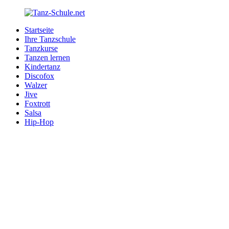
Zurück
zum
Startseite
Inhalt
Tanz-
Ihre
Ihre Tanzschule
Schule.net
Tanzschule
Tanzkurse
im
Tanzen lernen
Internet
Kindertanz
Discofox
Walzer
Jive
Foxtrott
Salsa
Hip-Hop