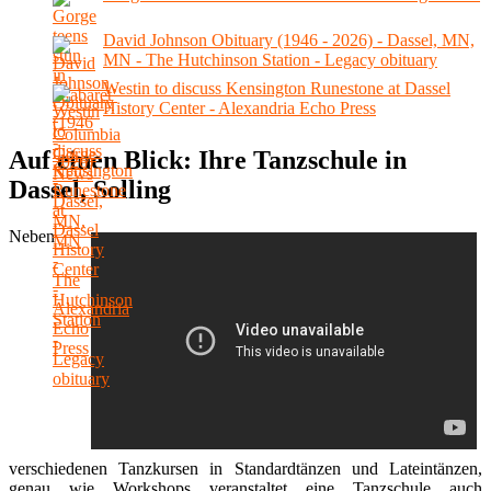
David Johnson Obituary (1946 - 2026) - Dassel, MN,
MN - The Hutchinson Station - Legacy obituary
Westin to discuss Kensington Runestone at Dassel
History Center - Alexandria Echo Press
Auf einen Blick: Ihre Tanzschule in
Dassel, Solling
Neben
verschiedenen Tanzkursen in Standardtänzen und Lateintänzen,
genau wie Workshops veranstaltet eine Tanzschule auch