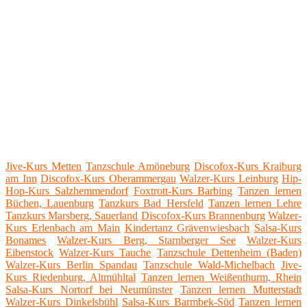
Jive-Kurs Metten
Tanzschule Amöneburg
Discofox-Kurs Kraiburg
am Inn
Discofox-Kurs Oberammergau
Walzer-Kurs Leinburg
Hip-
Hop-Kurs Salzhemmendorf
Foxtrott-Kurs Barbing
Tanzen lernen
Büchen, Lauenburg
Tanzkurs Bad Hersfeld
Tanzen lernen Lehre
Tanzkurs Marsberg, Sauerland
Discofox-Kurs Brannenburg
Walzer-
Kurs Erlenbach am Main
Kindertanz Grävenwiesbach
Salsa-Kurs
Bonames
Walzer-Kurs Berg, Starnberger See
Walzer-Kurs
Eibenstock
Walzer-Kurs Tauche
Tanzschule Dettenheim (Baden)
Walzer-Kurs Berlin Spandau
Tanzschule Wald-Michelbach
Jive-
Kurs Riedenburg, Altmühltal
Tanzen lernen Weißenthurm, Rhein
Salsa-Kurs Nortorf bei Neumünster
Tanzen lernen Mutterstadt
Walzer-Kurs Dinkelsbühl
Salsa-Kurs Barmbek-Süd
Tanzen lernen