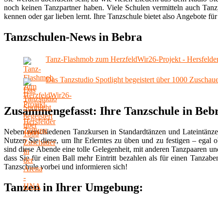
noch keinen Tanzpartner haben. Viele Schulen vermitteln auch Tanzp
kennen oder gar lieben lernt. Ihre Tanzschule bietet also Angebote für 
Tanzschulen-News in Bebra
Tanz-Flashmob zum HerzfeldWir26-Projekt - Hersfelde
Das Tanzstudio Spotlight begeistert über 1000 Zuschau
Zusammengefasst: Ihre Tanzschule in Beb
Neben verschiedenen Tanzkursen in Standardtänzen und Lateintänze
Nutzen Sie diese, um Ihr Erlerntes zu üben und zu festigen – egal 
sind diese Abende eine tolle Gelegenheit, mit anderen Tanzpaaren u
dass Sie für einen Ball mehr Eintritt bezahlen als für einen Tanzab
Tanzschule vorbei und informieren sich!
Tanzen in Ihrer Umgebung: