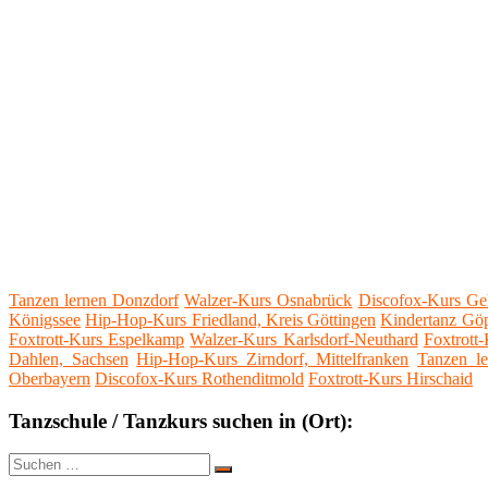
Tanzen lernen Donzdorf
Walzer-Kurs Osnabrück
Discofox-Kurs Ge
Königssee
Hip-Hop-Kurs Friedland, Kreis Göttingen
Kindertanz Gö
Foxtrott-Kurs Espelkamp
Walzer-Kurs Karlsdorf-Neuthard
Foxtrott
Dahlen, Sachsen
Hip-Hop-Kurs Zirndorf, Mittelfranken
Tanzen l
Oberbayern
Discofox-Kurs Rothenditmold
Foxtrott-Kurs Hirschaid
Tanzschule / Tanzkurs suchen in (Ort):
Suche
Suchen
nach: