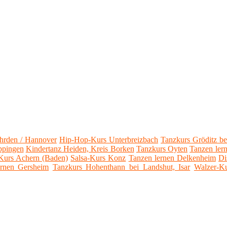
hrden / Hannover
Hip-Hop-Kurs Unterbreizbach
Tanzkurs Gröditz be
ppingen
Kindertanz Heiden, Kreis Borken
Tanzkurs Oyten
Tanzen lern
-Kurs Achern (Baden)
Salsa-Kurs Konz
Tanzen lernen Delkenheim
Di
ernen Gersheim
Tanzkurs Hohenthann bei Landshut, Isar
Walzer-K