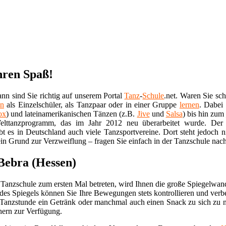
hren Spaß!
nn sind Sie richtig auf unserem Portal
Tanz
-
Schule
.net. Waren Sie sc
en
als Einzelschüler, als Tanzpaar oder in einer Gruppe
lernen
. Dabei
ox
) und lateinamerikanischen Tänzen (z.B.
Jive
und
Salsa
) bis hin zum
lttanzprogramm, das im Jahr 2012 neu überarbeitet wurde. Der W
bt es in Deutschland auch viele Tanzsportvereine. Dort steht jedoch 
in Grund zur Verzweiflung – fragen Sie einfach in der Tanzschule nach
 Bebra (Hessen)
Tanzschule zum ersten Mal betreten, wird Ihnen die große Spiegelwan
des Spiegels können Sie Ihre Bewegungen stets kontrollieren und verb
 Tanzstunde ein Getränk oder manchmal auch einen Snack zu sich zu 
hern zur Verfügung.