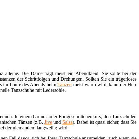
 alleine. Die Dame trägt meist ein Abendkleid. Sie sollte bei der
tanzen der Schrittfolgen und Drehungen. Sollten Sie ein trägerloses
a es im Laufe des Abends beim
Tanzen
meist warm wird, kann der Herr
onelle Tanzschuhe mit Ledersohle.
kennen. In einem Grund- oder Fortgeschrittenenkurs, den Tanzschulen
kanischen Tänzen (z.B.
Jive
und
Salsa
). Dabei ist quasi sicher, dass Sie
bei der niemandem langweilig wird.
nen Fall davor, sich bei Ihrer Tanzschule anzumelden, auch wenn sie