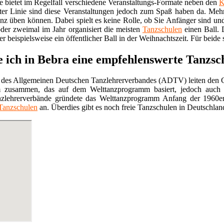
e bietet im Regelfall verschiedene Veranstaltungs-Formate neben den
K
ter Linie sind diese Veranstaltungen jedoch zum Spaß haben da. Mehr
anz üben können. Dabei spielt es keine Rolle, ob Sie Anfänger sind un
der zweimal im Jahr organisiert die meisten
Tanzschulen
einen Ball. 
r beispielsweise ein öffentlicher Ball in der Weihnachtszeit. Für beide 
e ich in Bebra eine empfehlenswerte Tanzsc
 des Allgemeinen Deutschen Tanzlehrerverbandes (ADTV) leiten den G
 zusammen, das auf dem Welttanzprogramm basiert, jedoch auch 
nzlehrerverbände gründete das Welttanzprogramm Anfang der 1960e
Tanzschulen
an. Überdies gibt es noch freie Tanzschulen in Deutschland