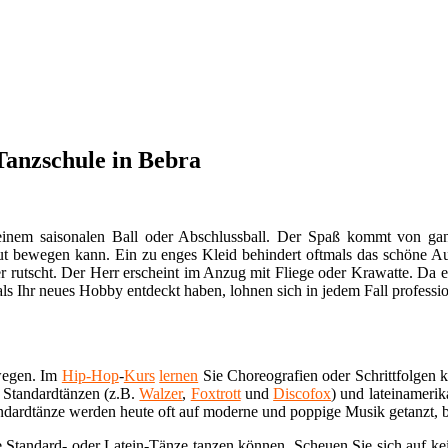
Tanzschule in Bebra
 einem saisonalen Ball oder Abschlussball. Der Spaß kommt von ganz
gut bewegen kann. Ein zu enges Kleid behindert oftmals das schöne Aus
nter rutscht. Der Herr erscheint im Anzug mit Fliege oder Krawatte. D
ls Ihr neues Hobby entdeckt haben, lohnen sich in jedem Fall professi
wegen. Im
Hip-Hop
-
Kurs
lernen
Sie Choreografien oder Schrittfolgen 
n Standardtänzen (z.B.
Walzer
,
Foxtrott
und
Discofox
) und lateinameri
andardtänze werden heute oft auf moderne und poppige Musik getanzt, 
e Standard- oder Latein-Tänze tanzen können. Scheuen Sie sich auf kei