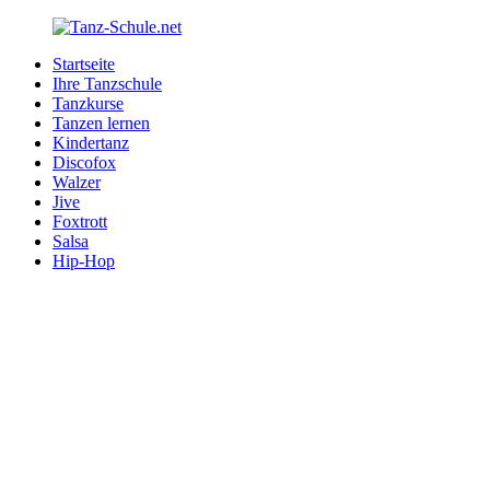
Zurück
zum
Startseite
Inhalt
Tanz-
Ihre
Ihre Tanzschule
Schule.net
Tanzschule
Tanzkurse
im
Tanzen lernen
Internet
Kindertanz
Discofox
Walzer
Jive
Foxtrott
Salsa
Hip-Hop