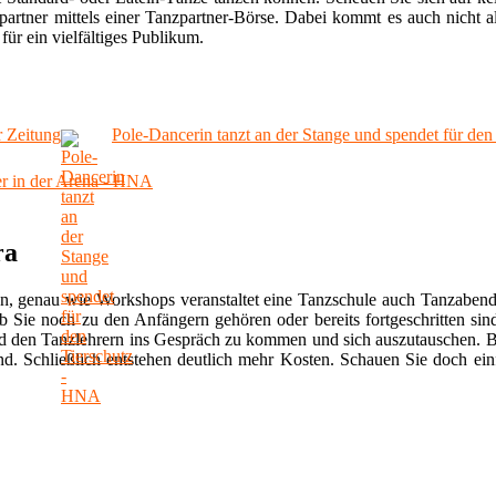
artner mittels einer Tanzpartner-Börse. Dabei kommt es auch nicht al
für ein vielfältiges Publikum.
r Zeitung
Pole-Dancerin tanzt an der Stange und spendet für de
er in der Arena - HNA
ra
n, genau wie Workshops veranstaltet eine Tanzschule auch Tanzabend
ob Sie noch zu den Anfängern gehören oder bereits fortgeschritten si
nd den Tanzlehrern ins Gespräch zu kommen und sich auszutauschen. B
end. Schließlich entstehen deutlich mehr Kosten. Schauen Sie doch ein