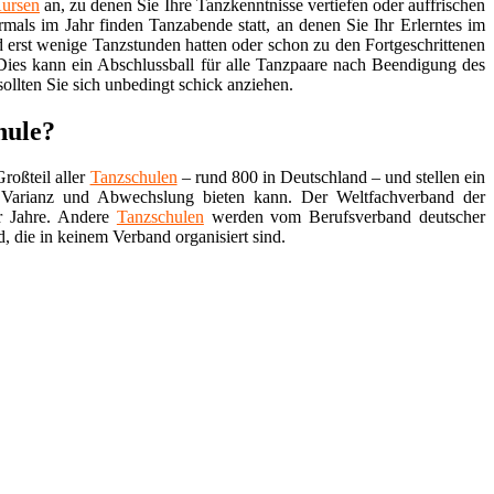
ursen
an, zu denen Sie Ihre Tanzkenntnisse vertiefen oder auffrischen
mals im Jahr finden Tanzabende statt, an denen Sie Ihr Erlerntes im
d erst wenige Tanzstunden hatten oder schon zu den Fortgeschrittenen
Dies kann ein Abschlussball für alle Tanzpaare nach Beendigung des
sollten Sie sich unbedingt schick anziehen.
hule?
roßteil aller
Tanzschulen
– rund 800 in Deutschland – und stellen ein
Varianz und Abwechslung bieten kann. Der Weltfachverband der
r Jahre. Andere
Tanzschulen
werden vom Berufsverband deutscher
, die in keinem Verband organisiert sind.