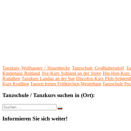
Tanzkurs Wolfsanger / Hasenhecke
Tanzschule Großhabersdorf
Ta
Kindertanz Ruhland
Jive-Kurs Sohland an der Spree
Hip-Hop-Kurs
Rodalben
Tanzkurs Landau an der Isar
Discofox-Kurs Floh-Seligent
Kurs Krailling
Tanzen lernen Feldkirchen-Westerham
Tanzschule Po
Tanzschule / Tanzkurs suchen in (Ort):
Suche
Suchen
nach:
Informieren Sie sich weiter!