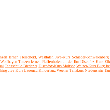
nzen lernen Herscheid, Westfalen
Jive-Kurs Schieder-Schwalenberg
 Wolfhagen
Tanzen lernen Pfaffenhofen an der Ilm
Discofox-Kurs Eil
hal
Tanzschule Biederitz
Discofox-Kurs Molfsee
Walzer-Kurs Burg b
cking
Jive-Kurs Lauenau
Kindertanz Weener
Tanzkurs Niedenstein
Tan