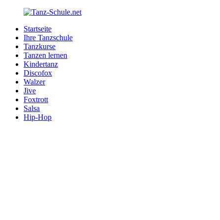
Zurück
zum
Startseite
Inhalt
Tanz-
Ihre
Ihre Tanzschule
Schule.net
Tanzschule
Tanzkurse
im
Tanzen lernen
Internet
Kindertanz
Discofox
Walzer
Jive
Foxtrott
Salsa
Hip-Hop