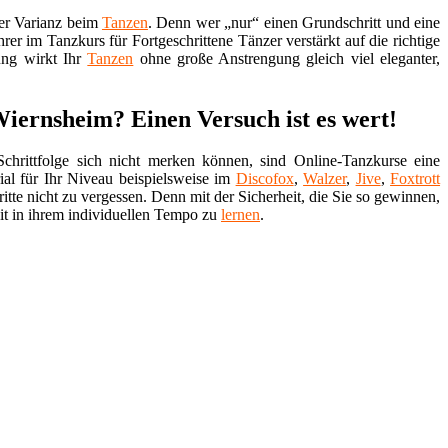
der Varianz beim
Tanzen
. Denn wer „nur“ einen Grundschritt und eine
er im Tanzkurs für Fortgeschrittene Tänzer verstärkt auf die richtige
ung wirkt Ihr
Tanzen
ohne große Anstrengung gleich viel eleganter,
Wiernsheim? Einen Versuch ist es wert!
chrittfolge sich nicht merken können, sind Online-Tanzkurse eine
ial für Ihr Niveau beispielsweise im
Discofox
,
Walzer
,
Jive
,
Foxtrott
tte nicht zu vergessen. Denn mit der Sicherheit, die Sie so gewinnen,
t in ihrem individuellen Tempo zu
lernen
.