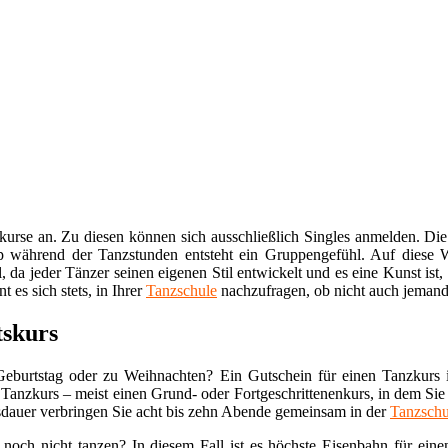
skurse an. Zu diesen können sich ausschließlich Singles anmelden. Die
ip während der Tanzstunden entsteht ein Gruppengefühl. Auf diese We
l, da jeder Tänzer seinen eigenen Stil entwickelt und es eine Kunst i
t es sich stets, in Ihrer
Tanzschule
nachzufragen, ob nicht auch jemand 
tskurs
burtstag oder zu Weihnachten? Ein Gutschein für einen Tanzkurs ist 
anzkurs – meist einen Grund- oder Fortgeschrittenenkurs, in dem Sie 
Kursdauer verbringen Sie acht bis zehn Abende gemeinsam in der
Tanzschu
noch nicht tanzen? In diesem Fall ist es höchste Eisenbahn für eine