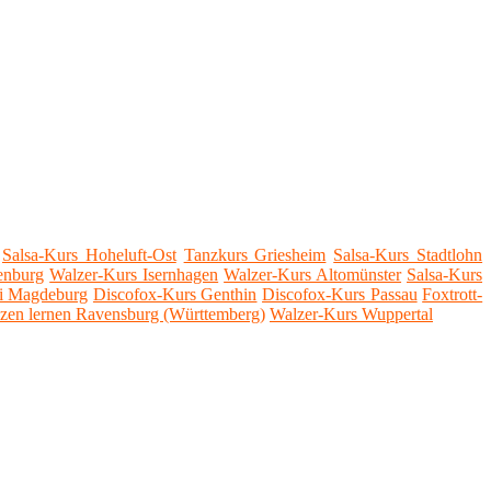
Salsa-Kurs Hoheluft-Ost
Tanzkurs Griesheim
Salsa-Kurs Stadtlohn
enburg
Walzer-Kurs Isernhagen
Walzer-Kurs Altomünster
Salsa-Kurs
ei Magdeburg
Discofox-Kurs Genthin
Discofox-Kurs Passau
Foxtrott-
zen lernen Ravensburg (Württemberg)
Walzer-Kurs Wuppertal