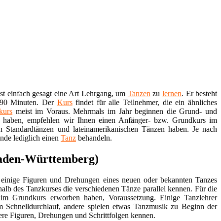
st einfach gesagt eine Art Lehrgang, um
Tanzen
zu
lernen
. Er besteht
r 90 Minuten. Der
Kurs
findet für alle Teilnehmer, die ein ähnliches
kurs
meist im Voraus. Mehrmals im Jahr beginnen die Grund- und
 haben, empfehlen wir Ihnen einen Anfänger- bzw. Grundkurs im
n Standardtänzen und lateinamerikanischen Tänzen haben. Je nach
unde lediglich einen
Tanz
behandeln.
(Baden-Württemberg)
t, einige Figuren und Drehungen eines neuen oder bekannten Tanzes
halb des Tanzkurses die verschiedenen Tänze parallel kennen. Für die
e im Grundkurs erworben haben, Voraussetzung. Einige Tanzlehrer
im Schnelldurchlauf, andere spielen etwas Tanzmusik zu Beginn der
ere Figuren, Drehungen und Schrittfolgen kennen.