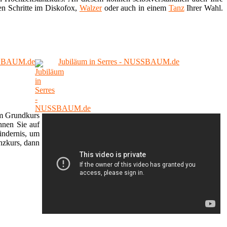
ten Schritte im Diskofox,
Walzer
oder auch in einem
Tanz
Ihrer Wahl.
USSBAUM.de
Jubiläum in Serres - NUSSBAUM.de
im Grundkurs
nnen Sie auf
indernis, um
nzkurs, dann