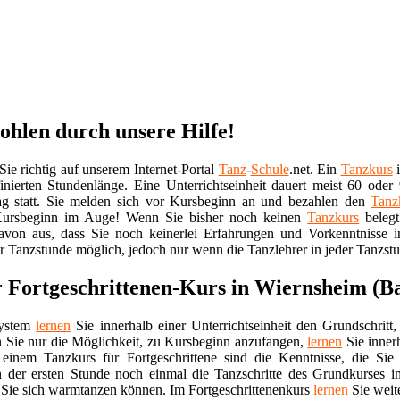
ohlen durch unsere Hilfe!
e richtig auf unserem Internet-Portal
Tanz
-
Schule
.net. Ein
Tanzkurs
i
nierten Stundenlänge. Eine Unterrichtseinheit dauert meist 60 ode
g statt. Sie melden sich vor Kursbeginn an und bezahlen den
Tanz
n Kursbeginn im Auge! Wenn Sie bisher noch keinen
Tanzkurs
belegt
avon aus, dass Sie noch keinerlei Erfahrungen und Vorkenntnisse i
er Tanzstunde möglich, jedoch nur wenn die Tanzlehrer in jeder Tanzst
er Fortgeschrittenen-Kurs in Wiernsheim 
system
lernen
Sie innerhalb einer Unterrichtseinheit den Grundschrit
 Sie nur die Möglichkeit, zu Kursbeginn anzufangen,
lernen
Sie inner
einem Tanzkurs für Fortgeschrittene sind die Kenntnisse, die Si
n der ersten Stunde noch einmal die Tanzschritte des Grundkurses 
 Sie sich warmtanzen können. Im Fortgeschrittenenkurs
lernen
Sie weit