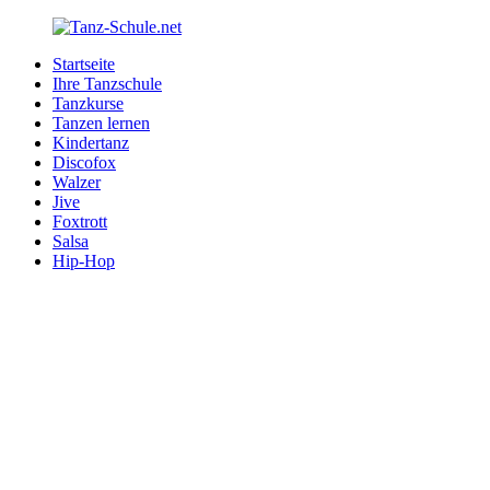
Zurück
zum
Startseite
Inhalt
Tanz-
Ihre
Ihre Tanzschule
Schule.net
Tanzschule
Tanzkurse
im
Tanzen lernen
Internet
Kindertanz
Discofox
Walzer
Jive
Foxtrott
Salsa
Hip-Hop