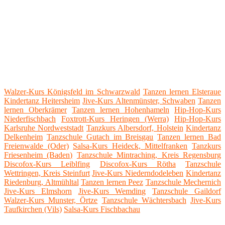
Walzer-Kurs Königsfeld im Schwarzwald
Tanzen lernen Elsteraue
Kindertanz Heitersheim
Jive-Kurs Altenmünster, Schwaben
Tanzen
lernen Oberkrämer
Tanzen lernen Hohenhameln
Hip-Hop-Kurs
Niederfischbach
Foxtrott-Kurs Heringen (Werra)
Hip-Hop-Kurs
Karlsruhe Nordweststadt
Tanzkurs Albersdorf, Holstein
Kindertanz
Delkenheim
Tanzschule Gutach im Breisgau
Tanzen lernen Bad
Freienwalde (Oder)
Salsa-Kurs Heideck, Mittelfranken
Tanzkurs
Friesenheim (Baden)
Tanzschule Mintraching, Kreis Regensburg
Discofox-Kurs Leiblfing
Discofox-Kurs Rötha
Tanzschule
Wettringen, Kreis Steinfurt
Jive-Kurs Niederndodeleben
Kindertanz
Riedenburg, Altmühltal
Tanzen lernen Peez
Tanzschule Mechernich
Jive-Kurs Elmshorn
Jive-Kurs Wemding
Tanzschule Gaildorf
Walzer-Kurs Munster, Örtze
Tanzschule Wächtersbach
Jive-Kurs
Taufkirchen (Vils)
Salsa-Kurs Fischbachau