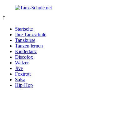
Zurück
zum
Inhalt
Tanz-
Ihre
Schule.net
Tanzschule
Startseite
im
Ihre Tanzschule
Internet
Tanzkurse
Tanzen lernen
Kindertanz
Discofox
Walzer
Jive
Foxtrott
Salsa
Hip-Hop