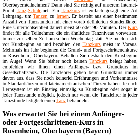
Oberbayernteilnehmen? Dann sind Sie richtig auf unserem Internet-
Portal
Tanz
-
Schule
.net. Ein
Tanzkurs
ist einfach gesagt eine Art
Lehrgang, um
Tanzen
zu
lernen
. Er besteht aus einer bestimmten
Anzahl von Tanzstunden mit einer vorab definierten Stundenlänge.
Eine Unterrichtseinheit dauert meist 60 oder 90 Minuten. Der
Kurs
findet für alle Teilnehmer, die ein ähnliches Tanzniveau vorweisen,
immer zur selben Zeit am selben Wochentag statt. Sie melden sich
vor Kursbeginn an und bezahlen den
Tanzkurs
meist im Voraus.
Mehrmals im Jahr beginnen die Grund- und Fortgeschrittenenkurse
in Rosenheim, Oberbayern. Behalten Sie deshalb den Kursbeginn
im Auge! Wenn Sie bisher noch keinen
Tanzkurs
belegt haben,
empfehlen wir Ihnen einen Anfänger- bzw. Grundkurs im
Gesellschaftstanz. Die Tanzlehrer gehen beim Grundkurs immer
davon aus, dass Sie noch keinerlei Erfahrungen und Vorkenntnisse
in Standardtänzen und lateinamerikanischen Tänzen haben. Je nach
Lernsystem ist ein Einstieg einmalig zu Kursbeginn oder sogar in
jeder Tanzstunde möglich, jedoch nur wenn die Tanzlehrer in jeder
Tanzstunde lediglich einen
Tanz
behandeln.
Was erwartet Sie bei einem Anfänger-
oder Fortgeschrittenen-Kurs in
Rosenheim, Oberbayern (Bayern)