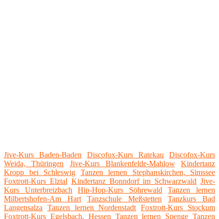
Jive-Kurs Baden-Baden
Discofox-Kurs Ratekau
Discofox-Kurs
Weida, Thüringen
Jive-Kurs Blankenfelde-Mahlow
Kindertanz
Kropp bei Schleswig
Tanzen lernen Stephanskirchen, Simssee
Foxtrott-Kurs Elztal
Kindertanz Bonndorf im Schwarzwald
Jive-
Kurs Unterbreizbach
Hip-Hop-Kurs Söhrewald
Tanzen lernen
Milbertshofen-Am Hart
Tanzschule Meßstetten
Tanzkurs Bad
Langensalza
Tanzen lernen Nordenstadt
Foxtrott-Kurs Stockum
Foxtrott-Kurs Egelsbach, Hessen
Tanzen lernen Spenge
Tanzen