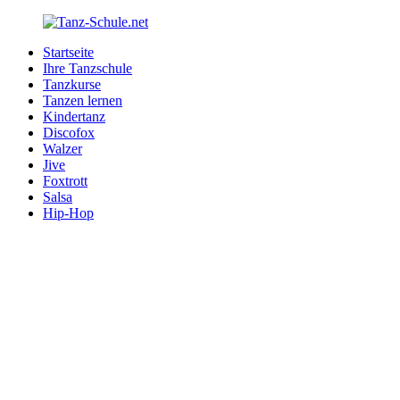
Zurück
zum
Startseite
Inhalt
Tanz-
Ihre
Ihre Tanzschule
Schule.net
Tanzschule
Tanzkurse
im
Tanzen lernen
Internet
Kindertanz
Discofox
Walzer
Jive
Foxtrott
Salsa
Hip-Hop