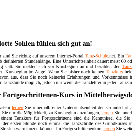
otte Sohlen fühlen sich gut an!
sind Sie richtig auf unserem Internet-Portal
Tanz
-
Schule
.net. Ein
Tan
b definierten Stundenlänge. Eine Unterrichtseinheit dauert meist 60 
g statt. Sie melden sich vor Kursbeginn an und bezahlen den
Tanz
b den Kursbeginn im Auge! Wenn Sie bisher noch keinen
Tanzkurs
bele
avon aus, dass Sie noch keinerlei Erfahrungen und Vorkenntnisse i
er Tanzstunde möglich, jedoch nur wenn die Tanzlehrer in jeder Tanzst
 Fortgeschrittenen-Kurs in Mittelherwigsd
system
lernen
Sie innerhalb einer Unterrichtseinheit den Grundschrit
 Sie nur die Möglichkeit, zu Kursbeginn anzufangen,
lernen
Sie inner
einem Tanzkurs für Fortgeschrittene sind die Kenntnisse, die Si
n der ersten Stunde noch einmal die Tanzschritte des Grundkurses 
 Sie sich warmtanzen können. Im Fortgeschrittenenkurs
lernen
Sie weit