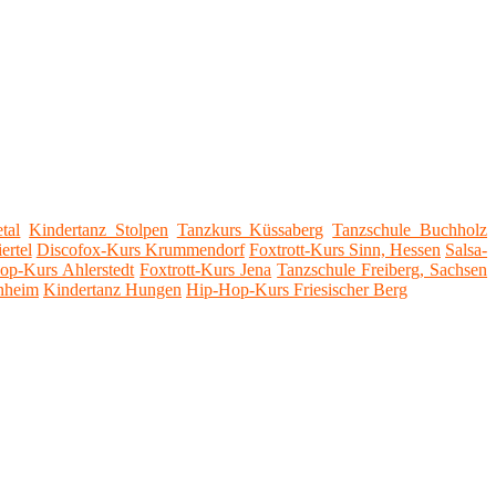
tal
Kindertanz Stolpen
Tanzkurs Küssaberg
Tanzschule Buchholz
ertel
Discofox-Kurs Krummendorf
Foxtrott-Kurs Sinn, Hessen
Salsa-
op-Kurs Ahlerstedt
Foxtrott-Kurs Jena
Tanzschule Freiberg, Sachsen
nheim
Kindertanz Hungen
Hip-Hop-Kurs Friesischer Berg