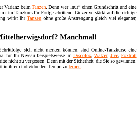
der Varianz beim
Tanzen
. Denn wer „nur“ einen Grundschritt und eine
er im Tanzkurs für Fortgeschrittene Tänzer verstärkt auf die richtige
ung wirkt Ihr
Tanzen
ohne große Anstrengung gleich viel eleganter,
 Mittelherwigsdorf? Manchmal!
chrittfolge sich nicht merken können, sind Online-Tanzkurse eine
ial für Ihr Niveau beispielsweise im
Discofox
,
Walzer
,
Jive
,
Foxtrott
tte nicht zu vergessen. Denn mit der Sicherheit, die Sie so gewinnen,
t in ihrem individuellen Tempo zu
lernen
.