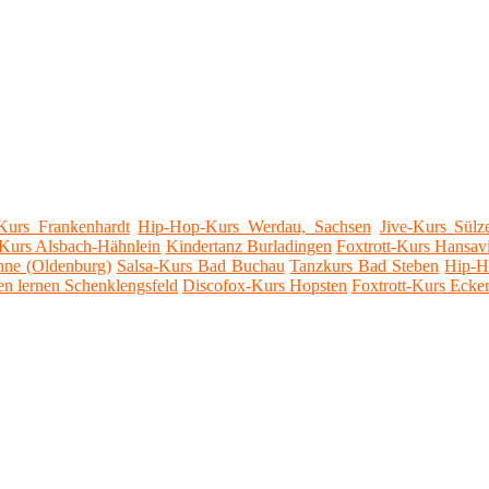
-Kurs Frankenhardt
Hip-Hop-Kurs Werdau, Sachsen
Jive-Kurs Sülze
-Kurs Alsbach-Hähnlein
Kindertanz Burladingen
Foxtrott-Kurs Hansavi
hne (Oldenburg)
Salsa-Kurs Bad Buchau
Tanzkurs Bad Steben
Hip-H
n lernen Schenklengsfeld
Discofox-Kurs Hopsten
Foxtrott-Kurs Ecke