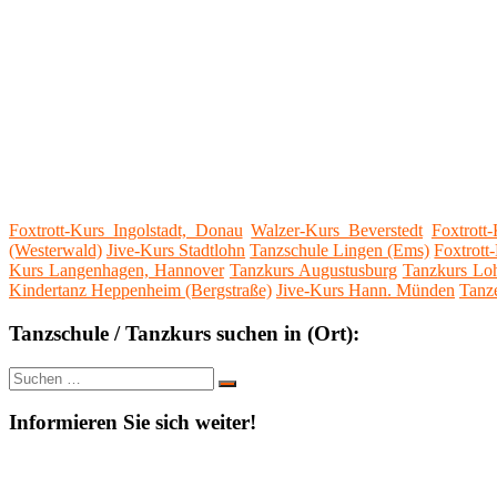
Foxtrott-Kurs Ingolstadt, Donau
Walzer-Kurs Beverstedt
Foxtrott
(Westerwald)
Jive-Kurs Stadtlohn
Tanzschule Lingen (Ems)
Foxtrott
Kurs Langenhagen, Hannover
Tanzkurs Augustusburg
Tanzkurs Lo
Kindertanz Heppenheim (Bergstraße)
Jive-Kurs Hann. Münden
Tanze
Tanzschule / Tanzkurs suchen in (Ort):
Suche
Suchen
nach:
Informieren Sie sich weiter!