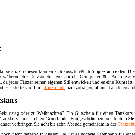
f
skurse an. Zu diesen können sich ausschließlich Singles anmelden. Die
ip während der Tanzstunden entsteht ein Gruppengefühl. Auf diese We
l, da jeder Tänzer seinen eigenen Stil entwickelt und es eine Kunst i
t es sich stets, in Ihrer
Tanzschule
nachzufragen, ob nicht auch jemand 
tskurs
burtstag oder zu Weihnachten? Ein Gutschein für einen Tanzkurs ist 
anzkurs – meist einen Grund- oder Fortgeschrittenenkurs, in dem Sie 
Kursdauer verbringen Sie acht bis zehn Abende gemeinsam in der
Tanzschu
noch nicht tanzen? In diesem Fall ist es höchste Eisenbahn für eine