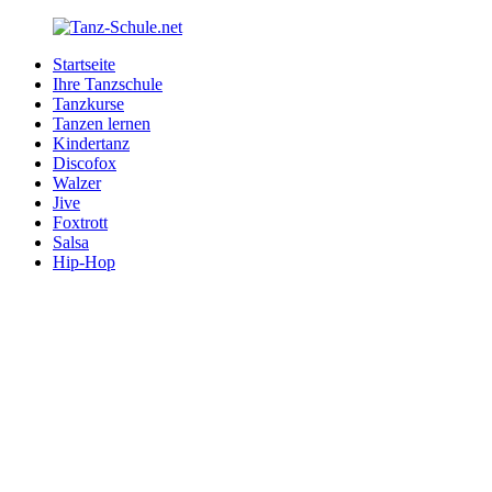
Zurück
zum
Startseite
Inhalt
Tanz-
Ihre
Ihre Tanzschule
Schule.net
Tanzschule
Tanzkurse
im
Tanzen lernen
Internet
Kindertanz
Discofox
Walzer
Jive
Foxtrott
Salsa
Hip-Hop