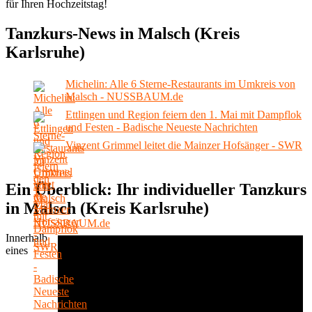
für Ihren Hochzeitstag!
Tanzkurs-News in Malsch (Kreis
Karlsruhe)
Michelin: Alle 6 Sterne-Restaurants im Umkreis von
Malsch - NUSSBAUM.de
Ettlingen und Region feiern den 1. Mai mit Dampflok
und Festen - Badische Neueste Nachrichten
Vinzent Grimmel leitet die Mainzer Hofsänger - SWR
Ein Überblick: Ihr individueller Tanzkurs
in Malsch (Kreis Karlsruhe)
Innerhalb
eines