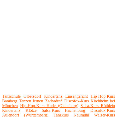
Tanzschule Olbersdorf
Kindertanz Linsengericht
Hip-Hop-Kurs
Bamberg
Tanzen lernen Zschadraß
Discofox-Kurs Kirchheim bei
München
Hip-Hop-Kurs Hude (Oldenburg)
Salsa-Kurs Röthlein
Kindertanz Klötze
Salsa-Kurs Hachenburg
Discofox-Kurs
Aulendorf (Württemberg)
Tanzkurs Neumühl
Walzer-Kurs