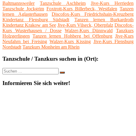
Baltmannsweiler
Tanzschule Aschheim
Jive-Kurs Herrieden
Tanzschule Jockgrim
Foxtrott-Kurs Billerbeck, Westfalen
Tanzen
lernen Aglasterhausen
Discofox-Kurs Friedrichshain-Kreuzberg
Kindertanz Flensburg Südstadt
Tanzen lernen Burkardroth
Kindertanz Krakow am See
Jive-Kurs Vilseck, Oberpfalz
Discofox-
Kurs Wusterhausen / Dosse
Walzer-Kurs Dünnwald
Tanzkurs
Holzgerlingen
Tanzen lernen Hohberg bei Offenburg
Jive-Kurs
Neufahrn bei Freising
Walzer-Kurs Kissing
Jive-Kurs Flensburg
Nordstadt
Tanzkurs Monheim am Rhein
Tanzschule / Tanzkurs suchen in (Ort):
Suche
Suchen
nach:
Informieren Sie sich weiter!