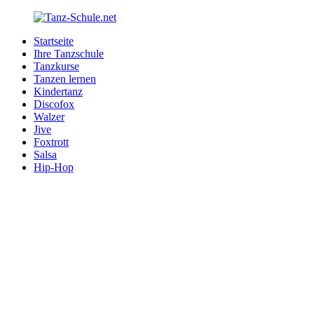
Zurück
zum
Startseite
Inhalt
Tanz-
Ihre
Ihre Tanzschule
Schule.net
Tanzschule
Tanzkurse
im
Tanzen lernen
Internet
Kindertanz
Discofox
Walzer
Jive
Foxtrott
Salsa
Hip-Hop