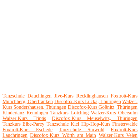
Tanzschule Dauchingen
Jive-Kurs Recklinghausen
Foxtrott-Kurs
Münchberg, Oberfranken
Discofox-Kurs Lucka, Thüringen
Walzer-
Kurs Sondershausen, Thüringen
Discofox-Kurs Gößnitz, Thüringen
Kindertanz Renningen
Tanzkurs Loiching
Walzer-Kurs Obersulm
Walzer-Kurs Triptis
Discofox-Kurs Meuselwitz, Thüringen
Tanzkurs Elbe-Parey
Tanzschule Kiel
Hip-Hop-Kurs Finsterwalde
Foxtrott-Kurs Eschede
Tanzschule Surwold
Foxtrott-Kurs
Lauchringen
Discofox-Kurs Wörth am Main
Walzer-Kurs Velen