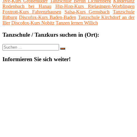
Jive-Kurs Großenlüder
Tanzschule Berlin Lichtenberg
Kindertanz
Rodenbach bei Hanau
Hip-Hop-Kurs Rielasingen-Worblingen
Foxtrott-Kurs Fahrenzhausen
Salsa-Kurs Gernsbach
Tanzschule
Bitburg
Discofox-Kurs Baden-Baden
Tanzschule Kirchdorf an der
Iller
Discofox-Kurs Nobitz
Tanzen lernen Willich
Tanzschule / Tanzkurs suchen in (Ort):
Suche
Suchen
nach:
Informieren Sie sich weiter!