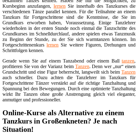
bekannten Tanzes kennen. Haben Sie nur die Möglichkeit, zu
Kursbeginn anzufangen,
lernen
Sie innerhalb des Tanzkurses die
verschiedenen Tänze parallel kennen. Für die Teilnahme an einem
Tanzkurs für Fortgeschrittene sind die Kenntnisse, die Sie im
Grundkurs erworben haben, Voraussetzung. Einige Tanzlehrer
wiederholen in der ersten Stunde noch einmal die Tanzschritte des
Grundkurses im Schnelldurchlauf, andere spielen etwas Tanzmusik
zu Beginn der Stunde, zu der Sie sich warmtanzen können. Im
Fortgeschrittenenkurs
lernen
Sie weitere Figuren, Drehungen und
Schrittfolgen kennen.
Gerade wenn Sie auf einem Tanzabend oder einem Ball
tanzen
,
profitieren Sie von der Varianz beim
Tanzen
. Denn wer „nur“ einen
Grundschritt und eine Figur beherrscht, langweilt sich beim
Tanzen
auch schneller. Dazu achten die Tanzlehrer im Tanzkurs für
Fortgeschrittene Tänzer verstärkt auf die richtige Tanzhaltung und
Spannung bei den Bewegungen. Durch eine optimierte Tanzhaltung
wirkt Ihr Tanzen ohne große Anstrengung gleich viel eleganter,
anmutiger und professioneller.
Online-Kurse als Alternative zu einem
Tanzkurs in Großenkneten? Je nach
Situation!