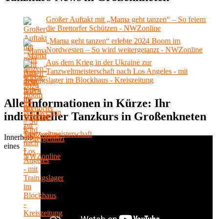
Großer Auftakt mit „Mama geht tanzen“ – So feiern
die Brettorfer Schützen - NWZonline
„Mama geht tanzen“ erlebte 2024 Boom im
Nordwesten – So wird weitergetanzt - NWZonline
Aus dem Krieg in der Ukraine zur
Tanzweltmeisterschaft nach Los Angeles - mit
Trainigslager im Blockhaus - Kreiszeitung
Alle Informationen in Kürze: Ihr
individueller Tanzkurs in Großenkneten
Innerhalb
eines