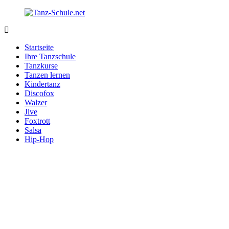
Zurück
zum
Inhalt
Tanz-
Ihre
Schule.net
Tanzschule
Startseite
im
Ihre Tanzschule
Internet
Tanzkurse
Tanzen lernen
Kindertanz
Discofox
Walzer
Jive
Foxtrott
Salsa
Hip-Hop