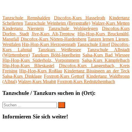
Tanzschule Remshalden
Discofox-Kurs Hasselroth
Kindertanz
Schellerten
Tanzschule Weinheim (Bergstraße)
Walzer-Kurs Metten
Kindertanz Nierstein
Tanzschule Wohlgelegen
Discofox-Kurs
Dorfen, Stadt
Jive-Kurs Alt-Treptow
Hip-Hop-Kurs Bruckmühl,
Mangfall
Discofox-Kurs Nörten-Hardenberg
Tanzen lernen Lienen,
Westfalen
Hip-Hop-Kurs Herzogenrath
Tanzschule Eitorf
Discofox-
Kurs Lahntal
Tanzkurs Weißensee
Tanzschule Albstadt
(Württemberg)
Tanzkurs Böhl-Iggelheim
Salsa-Kurs Bad Wiessee
Hip-Hop-Kurs Süderholz, Vorpommern
Salsa-Kurs Kämpfelbach
Hip-Hop-Kurs Blieskastel
Discofox-Kurs Langenbach, Kreis
Freising
Hip-Hop-Kurs Roßlau
Kindertanz Bissingen an der Teck
Salsa-Kurs Dinklage
Foxtrott-Kurs Gettorf
Kindertanz Waldbronn
(Albtal)
Walzer-Kurs Moabit
Foxtrott-Kurs Rednitzhembach
Tanzschule / Tanzkurs suchen in (Ort):
Suche
Suchen
nach:
Informieren Sie sich weiter!