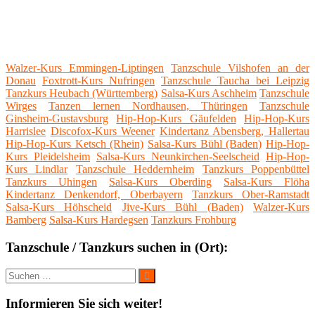
Walzer-Kurs Emmingen-Liptingen
Tanzschule Vilshofen an der
Donau
Foxtrott-Kurs Nufringen
Tanzschule Taucha bei Leipzig
Tanzkurs Heubach (Württemberg)
Salsa-Kurs Aschheim
Tanzschule
Wirges
Tanzen lernen Nordhausen, Thüringen
Tanzschule
Ginsheim-Gustavsburg
Hip-Hop-Kurs Gäufelden
Hip-Hop-Kurs
Harrislee
Discofox-Kurs Weener
Kindertanz Abensberg, Hallertau
Hip-Hop-Kurs Ketsch (Rhein)
Salsa-Kurs Bühl (Baden)
Hip-Hop-
Kurs Pleidelsheim
Salsa-Kurs Neunkirchen-Seelscheid
Hip-Hop-
Kurs Lindlar
Tanzschule Heddernheim
Tanzkurs Poppenbüttel
Tanzkurs Uhingen
Salsa-Kurs Oberding
Salsa-Kurs Flöha
Kindertanz Denkendorf, Oberbayern
Tanzkurs Ober-Ramstadt
Salsa-Kurs Höhscheid
Jive-Kurs Bühl (Baden)
Walzer-Kurs
Bamberg
Salsa-Kurs Hardegsen
Tanzkurs Frohburg
Tanzschule / Tanzkurs suchen in (Ort):
Suche
Suchen
nach:
Informieren Sie sich weiter!