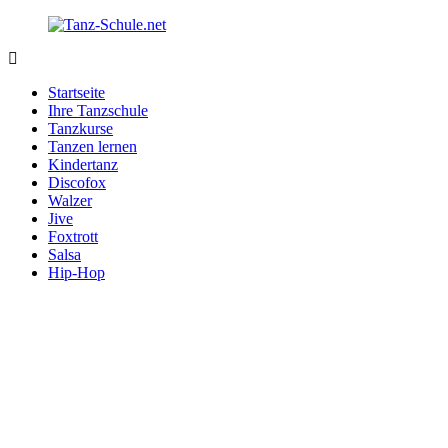
Zurück
zum
Inhalt
Tanz-
Ihre
Schule.net
Tanzschule
Startseite
im
Ihre Tanzschule
Internet
Tanzkurse
Tanzen lernen
Kindertanz
Discofox
Walzer
Jive
Foxtrott
Salsa
Hip-Hop